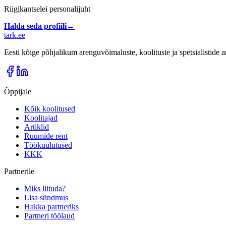
Riigikantselei personalijuht
Halda seda profiili
→
tark
.
ee
Eesti kõige põhjalikum arenguvõimaluste, koolituste ja spetsialistide
Õppijale
Kõik koolitused
Koolitajad
Artiklid
Ruumide rent
Töökuulutused
KKK
Partnerile
Miks liituda?
Lisa sündmus
Hakka partneriks
Partneri töölaud