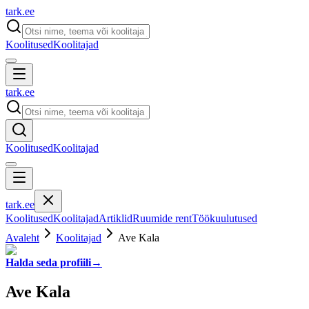
tark
.
ee
Koolitused
Koolitajad
tark
.
ee
Koolitused
Koolitajad
tark
.
ee
Koolitused
Koolitajad
Artiklid
Ruumide rent
Töökuulutused
Avaleht
Koolitajad
Ave Kala
Halda seda profiili
→
Ave Kala