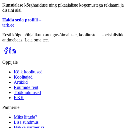
Kunstialase kõrghariduse ning pikaajaliste kogemustega reklaami ja
disaini alal
Halda seda profiili
→
tark
.
ee
Eesti kõige põhjalikum arenguvõimaluste, koolituste ja spetsialistide
andmebaas. Leia oma tee.
Õppijale
Kõik koolitused
Koolitajad
Artiklid
Ruumide rent
Töökuulutused
KKK
Partnerile
Miks liituda?
Lisa sündmus
Hakka partneriks