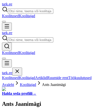
tark
.
ee
Koolitused
Koolitajad
tark
.
ee
Koolitused
Koolitajad
tark
.
ee
Koolitused
Koolitajad
Artiklid
Ruumide rent
Töökuulutused
Avaleht
Koolitajad
Ants Jaanimägi
Halda seda profiili
→
Ants Jaanimägi