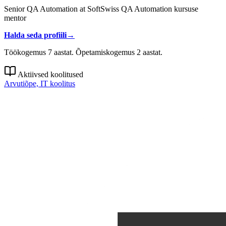
Senior QA Automation at SoftSwiss QA Automation kursuse
mentor
Halda seda profiili
→
Töökogemus 7 aastat. Õpetamiskogemus 2 aastat.
Aktiivsed koolitused
Arvutiõpe, IT koolitus