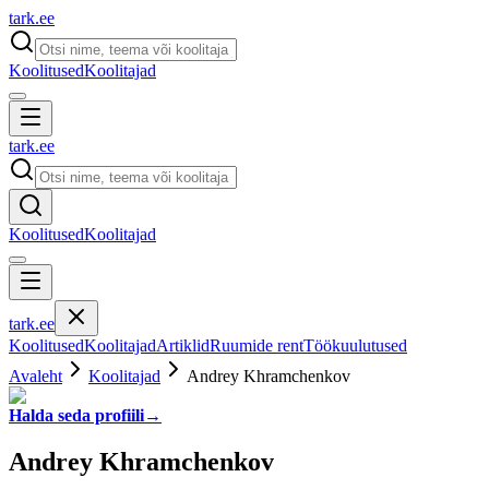
tark
.
ee
Koolitused
Koolitajad
tark
.
ee
Koolitused
Koolitajad
tark
.
ee
Koolitused
Koolitajad
Artiklid
Ruumide rent
Töökuulutused
Avaleht
Koolitajad
Andrey Khramchenkov
Halda seda profiili
→
Andrey Khramchenkov