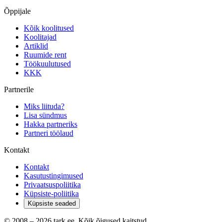
Õppijale
Kõik koolitused
Koolitajad
Artiklid
Ruumide rent
Töökuulutused
KKK
Partnerile
Miks liituda?
Lisa sündmus
Hakka partneriks
Partneri töölaud
Kontakt
Kontakt
Kasutustingimused
Privaatsuspoliitika
Küpsiste-poliitika
Küpsiste seaded
© 2008 –
2026
tark.ee. Kõik õigused kaitstud.