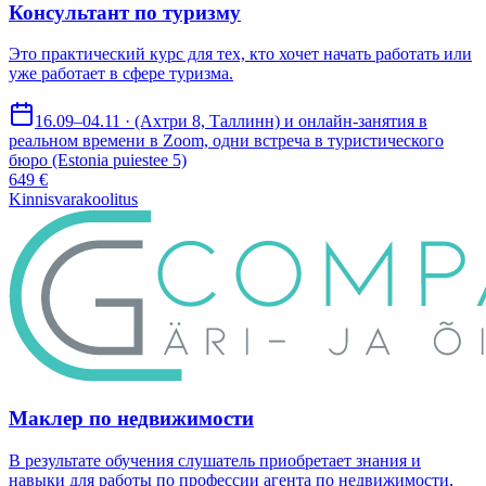
Консультант по туризму
Это практический курс для тех, кто хочет начать работать или
уже работает в сфере туризма.
16.09–04.11 · (Ахтри 8, Таллинн) и онлайн-занятия в
реальном времени в Zoom, одни встреча в туристического
бюро (Estonia puiestee 5)
649 €
Kinnisvarakoolitus
Маклер по недвижимости
В результате обучения слушатель приобретает знания и
навыки для работы по профессии агента по недвижимости,