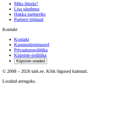
Miks liituda?
Lisa sündmus
Hakka partneriks
Partneri töölaud
Kontakt
Kontakt
Kasutustingimused
Privaatsuspoliitika
Küpsiste-poliitika
Küpsiste seaded
© 2008 –
2026
tark.ee. Kõik õigused kaitstud.
Loodud arenguks.