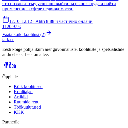
что позволит ему успешно выйти на рынок труда и найти
применение в сфере недвижимости.
12.10–12.12 · Ahtri 8-88 и частично онлайн
1120 97 €
Vaata kõiki koolitusi (
2
)
tark
.
ee
Eesti kõige põhjalikum arenguvõimaluste, koolituste ja spetsialistide
andmebaas. Leia oma tee.
Õppijale
Kõik koolitused
Koolitajad
Artiklid
Ruumide rent
Töökuulutused
KKK
Partnerile