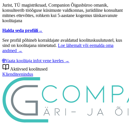
Jurist, TÜ magistrikraad, Companion Õigusbüroo omanik,
konsulteerib tööõguse küsimuste valdkonnas, juriidiline konsultant
mitmes ettevõttes, rohkem kui 5-aastane kogemus täiskasvanute
koolitajana
Halda seda profiili
→
See profiil põhineb korraldajate avaldatud koolituskuulutustel, kus
sind on koolitajana nimetatud.
Loe lähemalt või eemalda oma
andmed →
🌐
Vaata koolitaja infot vene keeles →
Aktiivsed koolitused
Klienditeenindus