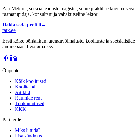
Airi Meldre , sotsiaalteaduste magister, suure praktilise kogemusega
raamatupidaja, konsultant ja vabakutseline lektor
Halda seda profiili
→
tark
.
ee
Eesti kõige põhjalikum arenguvõimaluste, koolituste ja spetsialistide
andmebaas. Leia oma tee.
Õppijale
Kõik koolitused
Koolitajad
Artiklid
Ruumide rent
Töökuulutused
KKK
Partnerile
Miks liituda?
Lisa sündmus