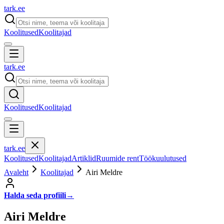
tark
.
ee
Koolitused
Koolitajad
tark
.
ee
Koolitused
Koolitajad
tark
.
ee
Koolitused
Koolitajad
Artiklid
Ruumide rent
Töökuulutused
Avaleht
Koolitajad
Airi Meldre
Halda seda profiili
→
Airi Meldre