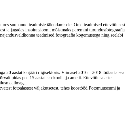
uures suunanud teadmiste täiendamisele. Oma teadmised ettevõtlusest
est ja jagades inspiratsiooni, mõistmaks paremini turundusfotograafia
da majandusvaldkonna teadmised fotograafia kogemustega ning seeläbi
a 20 aastat karjääri riigisektoris. Viimasel 2016 – 2018 töötas ta seal
rvalt pidas pea 15 aastat sisekoolitaja ametit. Ettevõtlusalaste
õtlusmaailmaga.
evatest fotoalastest väljakutsetest, tehes koostööd Fotomuuseumi ja