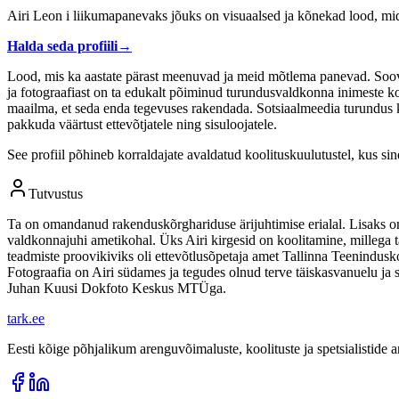
Airi Leon i liikumapanevaks jõuks on visuaalsed ja kõnekad lood, mi
Halda seda profiili
→
Lood, mis ka aastate pärast meenuvad ja meid mõtlema panevad. Soov 
ja fotograafiast on ta edukalt põiminud turundusvaldkonna inimeste ko
maailma, et seda enda tegevuses rakendada. Sotsiaalmeedia turundus k
pakkuda väärtust ettevõtjatele ning sisuloojatele.
See profiil põhineb korraldajate avaldatud koolituskuulutustel, kus si
Tutvustus
Ta on omandanud rakenduskõrghariduse ärijuhtimise erialal. Lisaks on ta
valdkonnajuhi ametikohal. Üks Airi kirgesid on koolitamine, millega ta 
teadmiste proovikiviks oli ettevõtlusõpetaja amet Tallinna Teenindusk
Fotograafia on Airi südames ja tegudes olnud terve täiskasvanuelu ja s
Juhan Kuusi Dokfoto Keskus MTÜga.
tark
.
ee
Eesti kõige põhjalikum arenguvõimaluste, koolituste ja spetsialistide