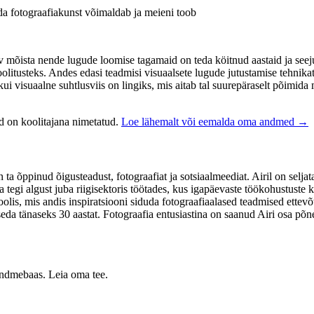
da fotograafiakunst võimaldab ja meieni toob
mõista nende lugude loomise tagamaid on teda köitnud aastaid ja seej
olitusteks. Andes edasi teadmisi visuaalsete lugude jutustamise tehnikat
ui visuaalne suhtlusviis on lingiks, mis aitab tal suurepäraselt põimi
nd on koolitajana nimetatud.
Loe lähemalt või eemalda oma andmed →
 õppinud õigusteadust, fotograafiat ja sotsiaalmeediat. Airil on seljatag
tegi algust juba riigisektoris töötades, kus igapäevaste töökohustuste kõ
oolis, mis andis inspiratsiooni siduda fotograafiaalased teadmised ettev
eda tänaseks 30 aastat. Fotograafia entusiastina on saanud Airi osa põn
 andmebaas. Leia oma tee.