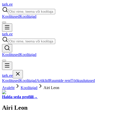
tark
.
ee
Koolitused
Koolitajad
tark
.
ee
Koolitused
Koolitajad
tark
.
ee
Koolitused
Koolitajad
Artiklid
Ruumide rent
Töökuulutused
Avaleht
Koolitajad
Airi Leon
Halda seda profiili
→
Airi Leon