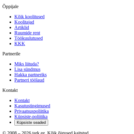
Õppijale
Kõik koolitused
Koolitajad
Artiklid
Ruumide rent
Töökuulutused
KKK
Partnerile
Miks liituda?
Lisa sündmus
Hakka partneriks
Partneri töölaud
Kontakt
Kontakt
Kasutustingimused
Privaatsuspoliitika
Küpsiste-poliitika
Küpsiste seaded
© 2008 –
2026
tark.ee. Kõik õigused kaitstud.