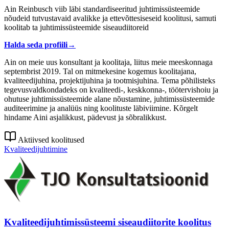
Ain Reinbusch viib läbi standardiseeritud juhtimissüsteemide
nõudeid tutvustavaid avalikke ja ettevõttesiseseid koolitusi, samuti
koolitab ta juhtimissüsteemide siseaudiitoreid
Halda seda profiili
→
Ain on meie uus konsultant ja koolitaja, liitus meie meeskonnaga
septembrist 2019. Tal on mitmekesine kogemus koolitajana,
kvaliteedijuhina, projektijuhina ja tootmisjuhina. Tema põhilisteks
tegevusvaldkondadeks on kvaliteedi-, keskkonna-, töötervishoiu ja
ohutuse juhtimissüsteemide alane nõustamine, juhtimissüsteemide
auditeerimine ja analüüs ning koolituste läbiviimine. Kõrgelt
hindame Aini asjalikkust, pädevust ja sõbralikkust.
Aktiivsed koolitused
Kvaliteedijuhtimine
Kvaliteedijuhtimissüsteemi siseaudiitorite koolitus