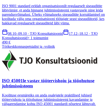
ISO 9001 standard eeldab organisatsioonilt regulaarselt siseauditite
läbiviimist, et anda hinnang juhtimissüsteemi vastavusele ning leida
parendusvõimalusi. Üheks võimaluseks siseauditite korraldamisel on
koolitada välja oma organisatsiooni töötajate seast siseaudiitorid, kes
hakkavad regulaarselt siseauditeid läbi viima.
08.10–09.10 · TJO Konsultatsioonid
17.12–18.12 · TJO
Konsultatsioonid
+
1
toimumist
490 €
Töökeskkonnaspetsialist ja -volinik
ISO 45001le vastav töötervishoiu ja tööohutuse
juhtimissüsteem
Koolituse eesmärgiks on anda osalejatele praktilised juhised
töötervishoiu ja tööohutuse juhtimissüsteemi kavandamise ja
väljaarendamise kohta ISO 45001 standardi nõuetest lähtuvalt.