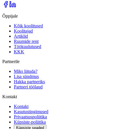
Õppijale
Kõik koolitused
Koolitajad
Artiklid
Ruumide rent
Töökuulutused
KKK
Partnerile
Miks liituda?
Lisa sündmus
Hakka partneriks
Partneri töölaud
Kontakt
Kontakt
Kasutustingimused
Privaatsuspoliitika
Küpsiste-poliitika
Küpsiste seaded