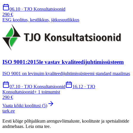
06.10 · TJO Konsultatsioonid
290 €
ESG koolitus, kestlikkus, jätkusuutlikkus
ISO 9001:2015le vastav kvaliteedijuhtimissüsteem
ISO 9001 on levinuim kvaliteedijuhtimissüsteemi standard maailmas
07.10 · TJO Konsultatsioonid
16.12 · TJO
Konsultatsioonid
+
1
toimumist
290 €
Vaata kõiki koolitusi (
5
)
tark
.
ee
Eesti kõige põhjalikum arenguvõimaluste, koolituste ja spetsialistide
andmebaas. Leia oma tee.