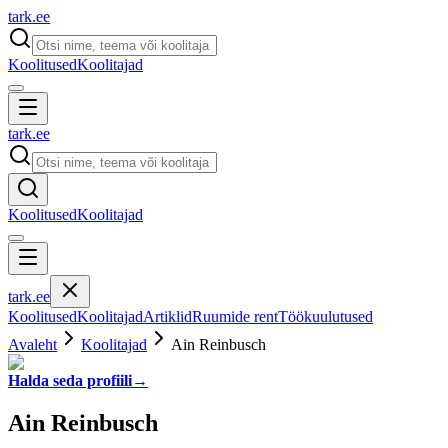
tark
.
ee
Koolitused
Koolitajad
tark
.
ee
Koolitused
Koolitajad
tark
.
ee
Koolitused
Koolitajad
Artiklid
Ruumide rent
Töökuulutused
Avaleht
Koolitajad
Ain Reinbusch
Halda seda profiili
→
Ain Reinbusch