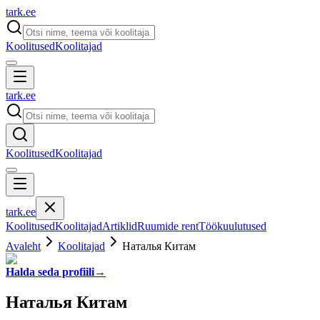
tark
.
ee
Koolitused
Koolitajad
tark
.
ee
Koolitused
Koolitajad
tark
.
ee
Koolitused
Koolitajad
Artiklid
Ruumide rent
Töökuulutused
Avaleht
Koolitajad
Наталья Китам
Halda seda profiili
→
Наталья Китам