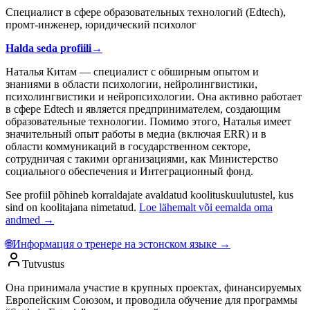
Специалист в сфере образовательных технологий (Edtech),
промт-инженер, юридический психолог
Halda seda profiili
→
Наталья Китам — специалист с обширным опытом и
знаниями в области психологии, нейролингвистики,
психолингвистики и нейропсихологии. Она активно работает
в сфере Edtech и является предпринимателем, создающим
образовательные технологии. Помимо этого, Наталья имеет
значительный опыт работы в медиа (включая ERR) и в
области коммуникаций в государственном секторе,
сотрудничая с такими организациями, как Министерство
социального обеспечения и Интеграционный фонд.
See profiil põhineb korraldajate avaldatud koolituskuulutustel, kus
sind on koolitajana nimetatud.
Loe lähemalt või eemalda oma
andmed →
🌐
Информация о тренере на эстонском языке →
Tutvustus
Она принимала участие в крупных проектах, финансируемых
Европейским Союзом, и проводила обучение для программы