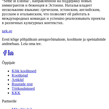
“Settle in Estonia”, направленной на поддержку новых
иммигрантов и беженцев в Эстонии. Наталья владеет
несколькими языками: греческим, эстонским, английским,
русским и итальянским, что позволяет ей работать в
международных командах и успешно реализовывать проекты
в различных культурных контекстах.
tark
.
ee
Eesti kõige põhjalikum arenguvõimaluste, koolituste ja spetsialistide
andmebaas. Leia oma tee.
Õppijale
Kõik koolitused
Koolitajad
Artiklid
Ruumide rent
Töökuulutused
KKK
Partnerile