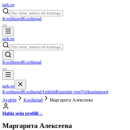
tark
.
ee
Koolitused
Koolitajad
tark
.
ee
Koolitused
Koolitajad
tark
.
ee
Koolitused
Koolitajad
Artiklid
Ruumide rent
Töökuulutused
Avaleht
Koolitajad
Маргарита Алексеева
Halda seda profiili
→
Маргарита Алексеева