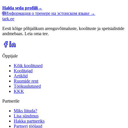
Halda seda profiili
→
🌐
Информация о тренере на эстонском языке →
tark
.
ee
Eesti kõige põhjalikum arenguvõimaluste, koolituste ja spetsialistide
andmebaas. Leia oma tee.
Õppijale
Kõik koolitused
Koolitajad
Artiklid
Ruumide rent
Töökuulutused
KKK
Partnerile
Miks liituda?
Lisa sündmus
Hakka partneriks
Partneri töölaud