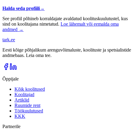
Halda seda profiili
→
See profiil põhineb korraldajate avaldatud koolituskuulutustel, kus
sind on koolitajana nimetatud.
Loe lähemalt või eemalda oma
andmed →
tark
.
ee
Eesti kõige põhjalikum arenguvõimaluste, koolituste ja spetsialistide
andmebaas. Leia oma tee.
Õppijale
Kõik koolitused
Koolitajad
Artiklid
Ruumide rent
Töökuulutused
KKK
Partnerile