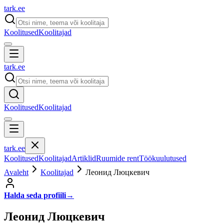
tark
.
ee
Koolitused
Koolitajad
tark
.
ee
Koolitused
Koolitajad
tark
.
ee
Koolitused
Koolitajad
Artiklid
Ruumide rent
Töökuulutused
Avaleht
Koolitajad
Леонид Люцкевич
Halda seda profiili
→
Леонид Люцкевич