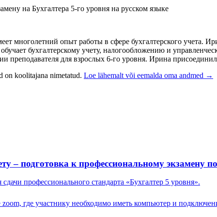
мену на Бухгалтера 5-го уровня на русском языке
ет многолетний опыт работы в сфере бухгалтерского учета. Ири
обучает бухгалтерскому учету, налогообложению и управленческ
ции преподавателя для взрослых 6-го уровня. Ирина присоединил
nd on koolitajana nimetatud.
Loe lähemalt või eemalda oma andmed →
у – подготовка к профессиональному экзамену по
 сдачи профессионального стандарта «Бухгалтер 5 уровня».
е zoom, где участнику необходимо иметь компьютер и подключен