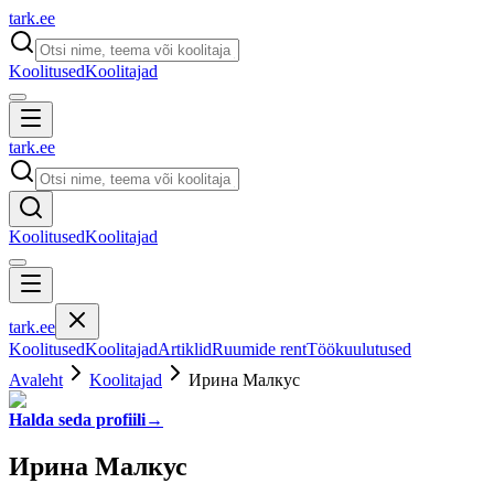
tark
.
ee
Koolitused
Koolitajad
tark
.
ee
Koolitused
Koolitajad
tark
.
ee
Koolitused
Koolitajad
Artiklid
Ruumide rent
Töökuulutused
Avaleht
Koolitajad
Ирина Малкус
Halda seda profiili
→
Ирина Малкус