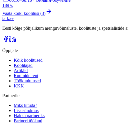
06.10–08.10 · Онлайн-обучение
189 €
Vaata kõiki koolitusi (
3
)
tark
.
ee
Eesti kõige põhjalikum arenguvõimaluste, koolituste ja spetsialistide
Õppijale
Kõik koolitused
Koolitajad
Artiklid
Ruumide rent
Töökuulutused
KKK
Partnerile
Miks liituda?
Lisa sündmus
Hakka partneriks
Partneri töölaud