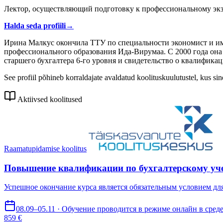
Лектор, осуществляющий подготовку к профессиональному экза
Halda seda profiili
→
Ирина Малкус окончила ТТУ по специальности экономист и име
профессионального образования Ида-Вирумаа. С 2000 года она 
старшего бухгалтера 6-го уровня и свидетельство о квалифика
See profiil põhineb korraldajate avaldatud koolituskuulutustel, kus si
Aktiivsed koolitused
Raamatupidamise koolitus
Повышение квалификации по бухгалтерскому учет
Успешное окончание курса является обязательным условием для
08.09–05.11 · Обучение проводится в режиме онлайн в сред
859 €