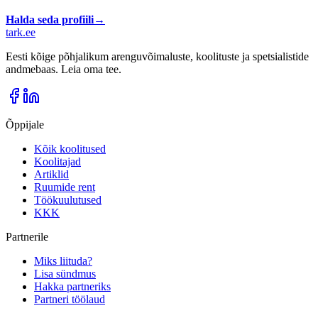
Halda seda profiili
→
tark
.
ee
Eesti kõige põhjalikum arenguvõimaluste, koolituste ja spetsialistide
andmebaas. Leia oma tee.
Õppijale
Kõik koolitused
Koolitajad
Artiklid
Ruumide rent
Töökuulutused
KKK
Partnerile
Miks liituda?
Lisa sündmus
Hakka partneriks
Partneri töölaud