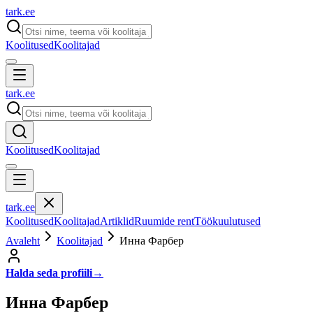
tark
.
ee
Koolitused
Koolitajad
tark
.
ee
Koolitused
Koolitajad
tark
.
ee
Koolitused
Koolitajad
Artiklid
Ruumide rent
Töökuulutused
Avaleht
Koolitajad
Инна Фарбер
Halda seda profiili
→
Инна Фарбер