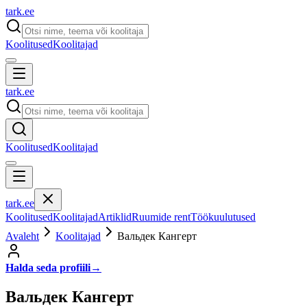
tark
.
ee
Koolitused
Koolitajad
tark
.
ee
Koolitused
Koolitajad
tark
.
ee
Koolitused
Koolitajad
Artiklid
Ruumide rent
Töökuulutused
Avaleht
Koolitajad
Вальдек Кангерт
Halda seda profiili
→
Вальдек Кангерт