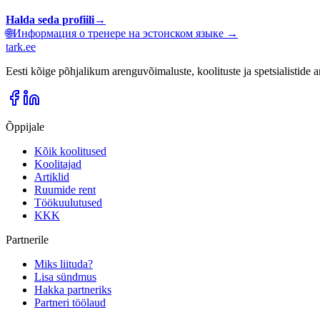
Halda seda profiili
→
🌐
Информация о тренере на эстонском языке →
tark
.
ee
Eesti kõige põhjalikum arenguvõimaluste, koolituste ja spetsialistide
Õppijale
Kõik koolitused
Koolitajad
Artiklid
Ruumide rent
Töökuulutused
KKK
Partnerile
Miks liituda?
Lisa sündmus
Hakka partneriks
Partneri töölaud