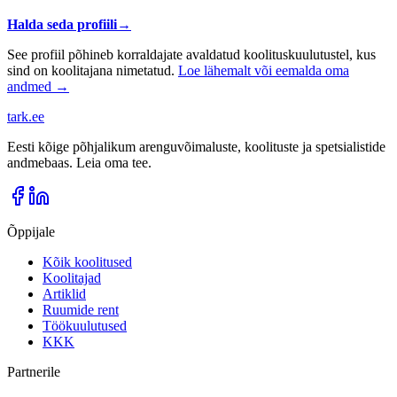
Halda seda profiili
→
See profiil põhineb korraldajate avaldatud koolituskuulutustel, kus
sind on koolitajana nimetatud.
Loe lähemalt või eemalda oma
andmed →
tark
.
ee
Eesti kõige põhjalikum arenguvõimaluste, koolituste ja spetsialistide
andmebaas. Leia oma tee.
Õppijale
Kõik koolitused
Koolitajad
Artiklid
Ruumide rent
Töökuulutused
KKK
Partnerile