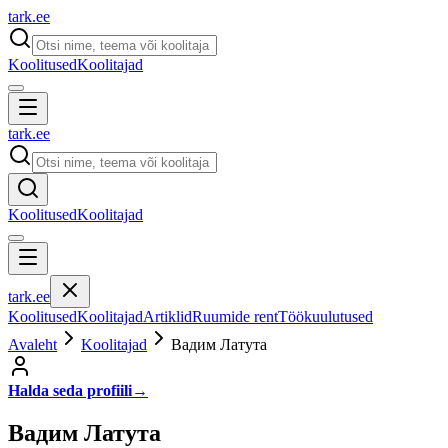
tark
.
ee
Koolitused
Koolitajad
tark
.
ee
Koolitused
Koolitajad
tark
.
ee
Koolitused
Koolitajad
Artiklid
Ruumide rent
Töökuulutused
Avaleht
Koolitajad
Вадим Латута
Halda seda profiili
→
Вадим Латута