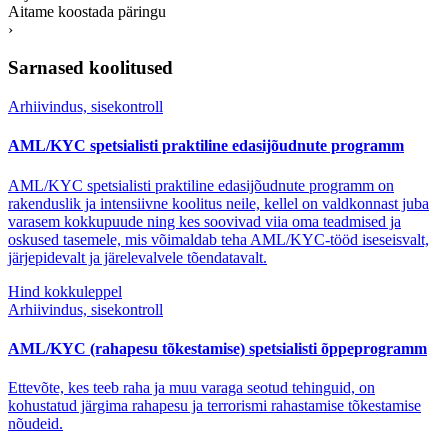
Aitame koostada päringu
›
Sarnased koolitused
Arhiivindus, sisekontroll
AML/KYC spetsialisti praktiline edasijõudnute programm
AML/KYC spetsialisti praktiline edasijõudnute programm on
rakenduslik ja intensiivne koolitus neile, kellel on valdkonnast juba
varasem kokkupuude ning kes soovivad viia oma teadmised ja
oskused tasemele, mis võimaldab teha AML/KYC-tööd iseseisvalt,
järjepidevalt ja järelevalvele tõendatavalt.
Hind kokkuleppel
Arhiivindus, sisekontroll
AML/KYC (rahapesu tõkestamise) spetsialisti õppeprogramm
Ettevõte, kes teeb raha ja muu varaga seotud tehinguid, on
kohustatud järgima rahapesu ja terrorismi rahastamise tõkestamise
nõudeid.