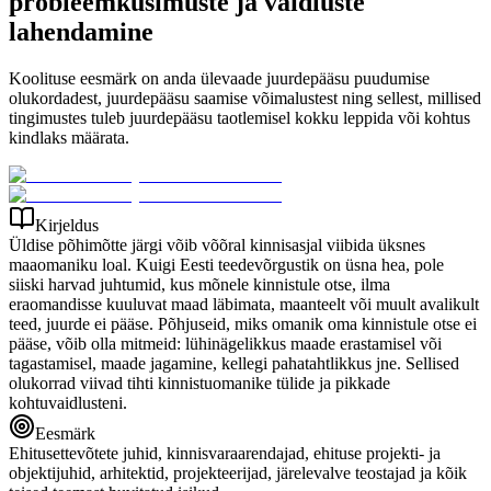
probleemküsimuste ja vaidluste
lahendamine
Koolituse eesmärk on anda ülevaade juurdepääsu puudumise
olukordadest, juurdepääsu saamise võimalustest ning sellest, millised
tingimustes tuleb juurdepääsu taotlemisel kokku leppida või kohtus
kindlaks määrata.
Kirjeldus
Üldise põhimõtte järgi võib võõral kinnisasjal viibida üksnes
maaomaniku loal. Kuigi Eesti teedevõrgustik on üsna hea, pole
siiski harvad juhtumid, kus mõnele kinnistule otse, ilma
eraomandisse kuuluvat maad läbimata, maanteelt või muult avalikult
teed, juurde ei pääse. Põhjuseid, miks omanik oma kinnistule otse ei
pääse, võib olla mitmeid: lühinägelikkus maade erastamisel või
tagastamisel, maade jagamine, kellegi pahatahtlikkus jne. Sellised
olukorrad viivad tihti kinnistuomanike tülide ja pikkade
kohtuvaidlusteni.
Eesmärk
Ehitusettevõtete juhid, kinnisvaraarendajad, ehituse projekti- ja
objektijuhid, arhitektid, projekteerijad, järelevalve teostajad ja kõik