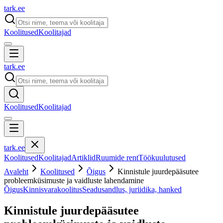
tark
.
ee
Koolitused
Koolitajad
tark
.
ee
Koolitused
Koolitajad
tark
.
ee
Koolitused
Koolitajad
Artiklid
Ruumide rent
Töökuulutused
Avaleht
Koolitused
Õigus
Kinnistule juurdepääsutee
probleemküsimuste ja vaidluste lahendamine
Õigus
Kinnisvarakoolitus
Seadusandlus, juriidika, hanked
Kinnistule juurdepääsutee