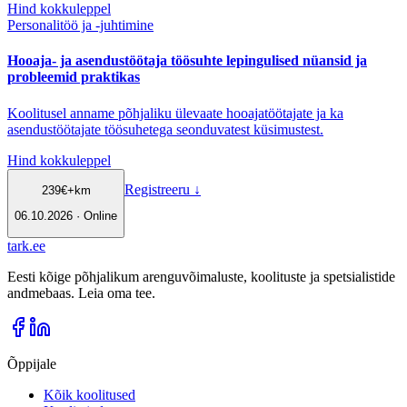
Hind kokkuleppel
Personalitöö ja -juhtimine
Hooaja- ja asendustöötaja töösuhte lepingulised nüansid ja
probleemid praktikas
Koolitusel anname põhjaliku ülevaate hooajatöötajate ja ka
asendustöötajate töösuhetega seonduvatest küsimustest.
Hind kokkuleppel
Registreeru
↓
239
€
+km
06.10.2026 · Online
tark
.
ee
Eesti kõige põhjalikum arenguvõimaluste, koolituste ja spetsialistide
andmebaas. Leia oma tee.
Õppijale
Kõik koolitused