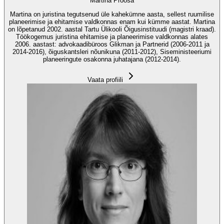
Martina Proosa
Martina on juristina tegutsenud üle kahekümne aasta, sellest ruumilise
planeerimise ja ehitamise valdkonnas enam kui kümme aastat. Martina
on lõpetanud 2002. aastal Tartu Ülikooli Õigusinstituudi (magistri kraad).
Töökogemus juristina ehitamise ja planeerimise valdkonnas alates
2006. aastast: advokaadibüroos Glikman ja Partnerid (2006-2011 ja
2014-2016), õiguskantsleri nõunikuna (2011-2012), Siseministeeriumi
planeeringute osakonna juhatajana (2012-2014).
Vaata profiili