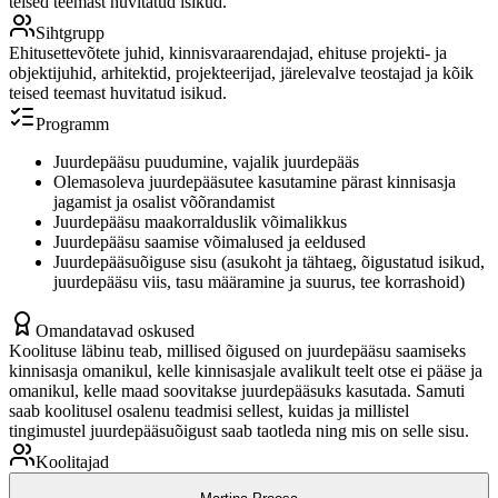
teised teemast huvitatud isikud.
Sihtgrupp
Ehitusettevõtete juhid, kinnisvaraarendajad, ehituse projekti- ja
objektijuhid, arhitektid, projekteerijad, järelevalve teostajad ja kõik
teised teemast huvitatud isikud.
Programm
Juurdepääsu puudumine, vajalik juurdepääs
Olemasoleva juurdepääsutee kasutamine pärast kinnisasja
jagamist ja osalist võõrandamist
Juurdepääsu maakorralduslik võimalikkus
Juurdepääsu saamise võimalused ja eeldused
Juurdepääsuõiguse sisu (asukoht ja tähtaeg, õigustatud isikud,
juurdepääsu viis, tasu määramine ja suurus, tee korrashoid)
Omandatavad oskused
Koolituse läbinu teab, millised õigused on juurdepääsu saamiseks
kinnisasja omanikul, kelle kinnisasjale avalikult teelt otse ei pääse ja
omanikul, kelle maad soovitakse juurdepääsuks kasutada. Samuti
saab koolitusel osalenu teadmisi sellest, kuidas ja millistel
tingimustel juurdepääsuõigust saab taotleda ning mis on selle sisu.
Koolitajad