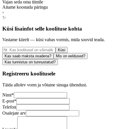
Vajan seda oma tiimile
Aitame koostada päringu
›
✨
Küsi lisainfot selle koolituse kohta
Vastame kiirelt — küsi vabas vormis, mida soovid teada.
Küsi
Kas saab maksta osadena?
Mis on eeldused?
Kas tunnistus on tunnustatud?
Registreeru koolitusele
Täida allolev vorm ja võtame sinuga ühendust.
Nimi
*
E-post
*
Telefon
Osalejate arv