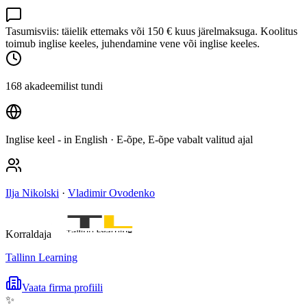
Tasumisviis: täielik ettemaks või 150 € kuus järelmaksuga. Koolitus
toimub inglise keeles, juhendamine vene või inglise keeles.
168 akadeemilist tundi
Inglise keel - in English
· E-õpe, E-õpe vabalt valitud ajal
Ilja Nikolski
·
Vladimir Ovodenko
Korraldaja
Tallinn Learning
Vaata firma profiili
✨