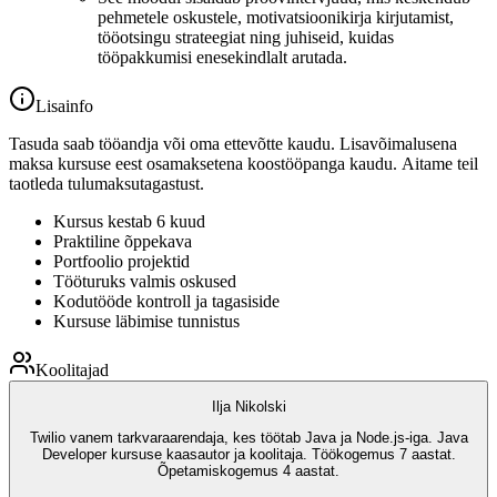
pehmetele oskustele, motivatsioonikirja kirjutamist,
tööotsingu strateegiat ning juhiseid, kuidas
tööpakkumisi enesekindlalt arutada.
Lisainfo
Tasuda saab tööandja või oma ettevõtte kaudu. Lisavõimalusena
maksa kursuse eest osamaksetena koostööpanga kaudu. Aitame teil
taotleda tulumaksutagastust.
Kursus kestab 6 kuud
Praktiline õppekava
Portfoolio projektid
Tööturuks valmis oskused
Kodutööde kontroll ja tagasiside
Kursuse läbimise tunnistus
Koolitajad
Ilja Nikolski
Twilio vanem tarkvaraarendaja, kes töötab Java ja Node.js-iga. Java
Developer kursuse kaasautor ja koolitaja. Töökogemus 7 aastat.
Õpetamiskogemus 4 aastat.