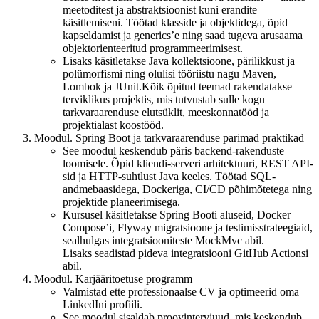
meetoditest ja abstraktsioonist kuni erandite
käsitlemiseni. Töötad klasside ja objektidega, õpid
kapseldamist ja generics’e ning saad tugeva arusaama
objektorienteeritud programmeerimisest.
Lisaks käsitletakse Java kollektsioone, pärilikkust ja
polümorfismi ning olulisi tööriistu nagu Maven,
Lombok ja JUnit.Kõik õpitud teemad rakendatakse
terviklikus projektis, mis tutvustab sulle kogu
tarkvaraarenduse elutsüklit, meeskonnatööd ja
projektialast koostööd.
Moodul. Spring Boot ja tarkvaraarenduse parimad praktikad
See moodul keskendub päris backend-rakenduste
loomisele. Õpid kliendi-serveri arhitektuuri, REST API-
sid ja HTTP-suhtlust Java keeles. Töötad SQL-
andmebaasidega, Dockeriga, CI/CD põhimõtetega ning
projektide planeerimisega.
Kursusel käsitletakse Spring Booti aluseid, Docker
Compose’i, Flyway migratsioone ja testimisstrateegiaid,
sealhulgas integratsiooniteste MockMvc abil.
Lisaks seadistad pideva integratsiooni GitHub Actionsi
abil.
Moodul. Karjääritoetuse programm
Valmistad ette professionaalse CV ja optimeerid oma
LinkedIni profiili.
See moodul sisaldab proovintervjuud, mis keskendub