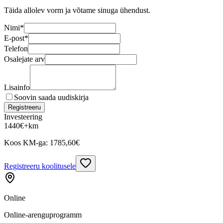
Täida allolev vorm ja võtame sinuga ühendust.
Nimi
*
E-post
*
Telefon
Osalejate arv
Lisainfo
Soovin saada uudiskirja
Registreeru
Investeering
1440
€
+km
Koos KM-ga:
1785,60
€
Registreeru koolitusele
Online
Online-arenguprogramm