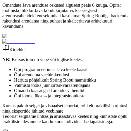
Omandate Java arenduse oskused algusest peale 6 kuuga. Õpite:
tootmiskõlblikku Java koodi kirjutama; kaasaegseid
arendusvahendeid enesekindlalt kasutama; Spring Bootiga backend-
rakendusi arendama ning puhast ja skaleeritavat arhitektuuri
kavandama.
Kirjeldus
NB!
Kursus toimub vene või inglise keeles.
Õpi programmeerimist Java keele baasil
Õpi arendama veebirakendusi
Harjuta põhjalikult Spring Booti raamistikku
Valmistu tööks juuniortarkvaraarendajana
Omanda kaasaegsed arendusvahendid
Õpi looma üksus- ja integratsiooniteste
Kursus pakub selget ja visuaalset teooriat, rohkelt praktilisi harjutusi
ning ekspertide juhitud veebinare.
Teooriat selgitame lihtsas ja arusaadavas keeles ning kinnistate õpitu
praktiliste ülesannete kaudu koos individuaalse tagasisidega.