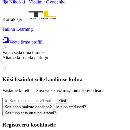
Ilja Nikolski
·
Vladimir Ovodenko
Korraldaja
Tallinn Learning
Vaata firma profiili
✨
Vajan seda oma tiimile
Aitame koostada päringu
›
✨
Küsi lisainfot selle koolituse kohta
Vastame kiirelt — küsi vabas vormis, mida soovid teada.
Küsi
Kas saab maksta osadena?
Mis on eeldused?
Kas tunnistus on tunnustatud?
Registreeru koolitusele