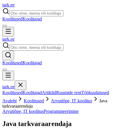
tark
.
ee
Koolitused
Koolitajad
tark
.
ee
Koolitused
Koolitajad
tark
.
ee
Koolitused
Koolitajad
Artiklid
Ruumide rent
Töökuulutused
Avaleht
Koolitused
Arvutiõpe, IT koolitus
Java
tarkvaraarendaja
Arvutiõpe, IT koolitus
Programmeerimine
Java tarkvaraarendaja