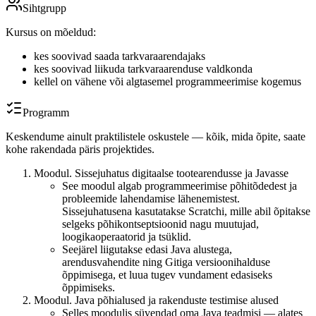
Sihtgrupp
Kursus on mõeldud:
kes soovivad saada tarkvaraarendajaks
kes soovivad liikuda tarkvaraarenduse valdkonda
kellel on vähene või algtasemel programmeerimise kogemus
Programm
Keskendume ainult praktilistele oskustele — kõik, mida õpite, saate
kohe rakendada päris projektides.
Moodul. Sissejuhatus digitaalse tootearendusse ja Javasse
See moodul algab programmeerimise põhitõdedest ja
probleemide lahendamise lähenemistest.
Sissejuhatusena kasutatakse Scratchi, mille abil õpitakse
selgeks põhikontseptsioonid nagu muutujad,
loogikaoperaatorid ja tsüklid.
Seejärel liigutakse edasi Java alustega,
arendusvahendite ning Gitiga versioonihalduse
õppimisega, et luua tugev vundament edasiseks
õppimiseks.
Moodul. Java põhialused ja rakenduste testimise alused
Selles moodulis süvendad oma Java teadmisi — alates