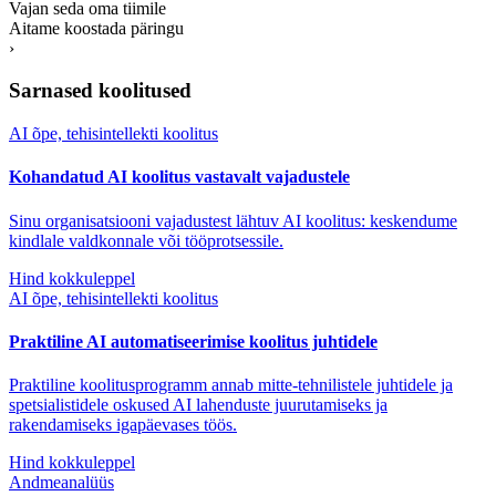
Vajan seda oma tiimile
Aitame koostada päringu
›
Sarnased koolitused
AI õpe, tehisintellekti koolitus
Kohandatud AI koolitus vastavalt vajadustele
Sinu organisatsiooni vajadustest lähtuv AI koolitus: keskendume
kindlale valdkonnale või tööprotsessile.
Hind kokkuleppel
AI õpe, tehisintellekti koolitus
Praktiline AI automatiseerimise koolitus juhtidele
Praktiline koolitusprogramm annab mitte-tehnilistele juhtidele ja
spetsialistidele oskused AI lahenduste juurutamiseks ja
rakendamiseks igapäevases töös.
Hind kokkuleppel
Andmeanalüüs