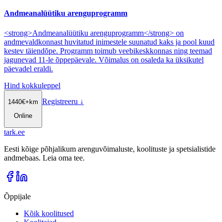
Andmeanalüütiku arenguprogramm
<strong>Andmeanalüütiku arenguprogramm</strong> on
andmevaldkonnast huvitatud inimestele suunatud kaks ja pool kuud
kestev täiendõpe. Programm toimub veebikeskkonnas ning teemad
jagunevad 11-le õppepäevale. Võimalus on osaleda ka üksikutel
päevadel eraldi.
Hind kokkuleppel
Registreeru
↓
1440
€
+km
Online
tark
.
ee
Eesti kõige põhjalikum arenguvõimaluste, koolituste ja spetsialistide
andmebaas. Leia oma tee.
Õppijale
Kõik koolitused