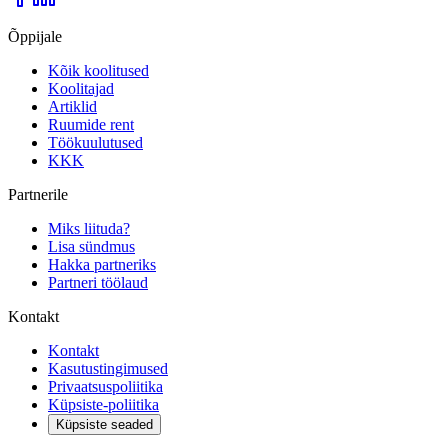
Õppijale
Kõik koolitused
Koolitajad
Artiklid
Ruumide rent
Töökuulutused
KKK
Partnerile
Miks liituda?
Lisa sündmus
Hakka partneriks
Partneri töölaud
Kontakt
Kontakt
Kasutustingimused
Privaatsuspoliitika
Küpsiste-poliitika
Küpsiste seaded