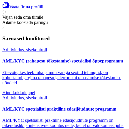
Vaata firma profiili
✨
Vajan seda oma tiimile
Aitame koostada päringu
›
Sarnased koolitused
Arhiivindus, sisekontroll
AML/KYC (rahapesu tõkestamise) spetsialisti õppeprogramm
Ettevõte, kes teeb raha ja muu varaga seotud tehinguid, on
kohustatud järgima rahapesu ja terrorismi rahastamise tõkestamise
nõudeid.
Hind kokkuleppel
Arhiivindus, sisekontroll
AML/KYC spetsialisti praktiline edasijõudnute programm
AML/KYC spetsialisti praktiline edasijõudnute programm on
rakenduslik ja intensiivne koolitus neile, kellel on valdkonnast juba