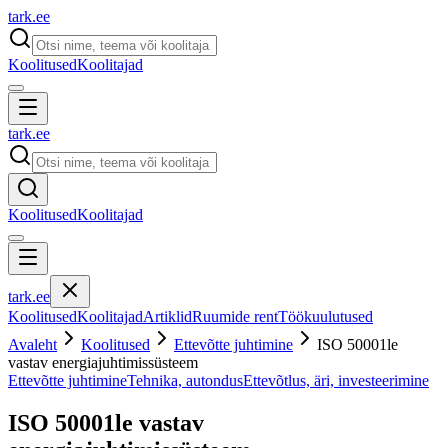
tark
.
ee
Koolitused
Koolitajad
tark
.
ee
Koolitused
Koolitajad
tark
.
ee
Koolitused
Koolitajad
Artiklid
Ruumide rent
Töökuulutused
Avaleht
Koolitused
Ettevõtte juhtimine
ISO 50001le
vastav energiajuhtimissüsteem
Ettevõtte juhtimine
Tehnika, autondus
Ettevõtlus, äri, investeerimine
ISO 50001le vastav