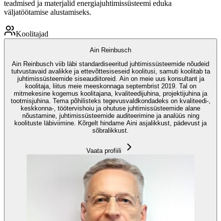
teadmised ja materjalid energiajuhtimissüsteemi eduka
väljatöötamise alustamiseks.
Koolitajad
Ain Reinbusch
Ain Reinbusch viib läbi standardiseeritud juhtimissüsteemide nõudeid
tutvustavaid avalikke ja ettevõttesiseseid koolitusi, samuti koolitab ta
juhtimissüsteemide siseaudiitoreid. Ain on meie uus konsultant ja
koolitaja, liitus meie meeskonnaga septembrist 2019. Tal on
mitmekesine kogemus koolitajana, kvaliteedijuhina, projektijuhina ja
tootmisjuhina. Tema põhilisteks tegevusvaldkondadeks on kvaliteedi-,
keskkonna-, töötervishoiu ja ohutuse juhtimissüsteemide alane
nõustamine, juhtimissüsteemide auditeerimine ja analüüs ning
koolituste läbiviimine. Kõrgelt hindame Aini asjalikkust, pädevust ja
sõbralikkust.
Vaata profiili