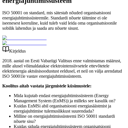
energiajuhtimissüsteem
ISO 50001 on standard, mis sätestab nõuded organisatsiooni
energiajuhtimissüsteemile. Standardi nõuete täitmine ei ole
iseenesest keeruline, kuid tuleb vaid leida oma organisatsioonile
sobilik lahendus ja saada aru nõuete sisust.
Kirjeldus
2018. aastal on Eesti Vabariigi Valitsus enne valmistamas määrust,
mille alusel võimaldatakse elektrointensiivsetele ettevõtetele
elektrienergia aktsiisisoodustust eeldusel, et neil on välja arendatud
ISO 50001le vastav energiajuhtimissüsteem.
Koolitus aitab vastata järgmistele küsimustele:
Mida kujutab endast energiajuhtimissüsteem (Energy
Management System (EnMS)) ja milleks see kasulik on?
Kuidas EnMSi abil organisatsiooni energiasäästmist ja
energiajuhtimise tulemuslikkust suurendada?
Milline on energiajuhtimissüsteemi ISO 50001 standardi
nõuete sisu?
Kuidas siduda energiajuhtimissüsteem organisatsiooni