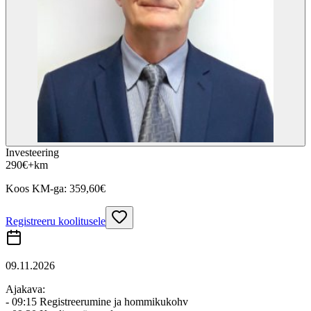
Investeering
290
€
+km
Koos KM-ga:
359,60
€
Registreeru koolitusele
09.11.2026
Ajakava:
- 09:15 Registreerumine ja hommikukohv