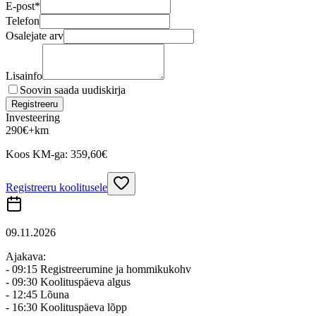
E-post
*
Telefon
Osalejate arv
Lisainfo
Soovin saada uudiskirja
Registreeru
Investeering
290
€
+km
Koos KM-ga:
359,60
€
Registreeru koolitusele
09.11.2026
Ajakava:
- 09:15 Registreerumine ja hommikukohv
- 09:30 Koolituspäeva algus
- 12:45 Lõuna
- 16:30 Koolituspäeva lõpp