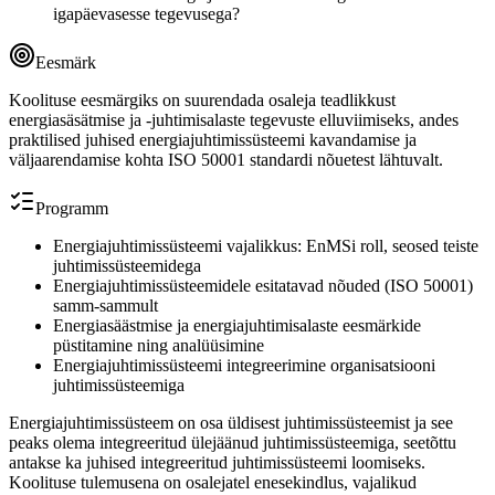
igapäevasesse tegevusega?
Eesmärk
Koolituse eesmärgiks on suurendada osaleja teadlikkust
energiasäsätmise ja -juhtimisalaste tegevuste elluviimiseks, andes
praktilised juhised energiajuhtimissüsteemi kavandamise ja
väljaarendamise kohta ISO 50001 standardi nõuetest lähtuvalt.
Programm
Energiajuhtimissüsteemi vajalikkus: EnMSi roll, seosed teiste
juhtimissüsteemidega
Energiajuhtimissüsteemidele esitatavad nõuded (ISO 50001)
samm-sammult
Energiasäästmise ja energiajuhtimisalaste eesmärkide
püstitamine ning analüüsimine
Energiajuhtimissüsteemi integreerimine organisatsiooni
juhtimissüsteemiga
Energiajuhtimissüsteem on osa üldisest juhtimissüsteemist ja see
peaks olema integreeritud ülejäänud juhtimissüsteemiga, seetõttu
antakse ka juhised integreeritud juhtimissüsteemi loomiseks.
Koolituse tulemusena on osalejatel enesekindlus, vajalikud