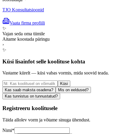
TJO Konsultatsioonid
Vaata firma profiili
✨
Vajan seda oma tiimile
Aitame koostada päringu
›
✨
Küsi lisainfot selle koolituse kohta
Vastame kiirelt — küsi vabas vormis, mida soovid teada.
Küsi
Kas saab maksta osadena?
Mis on eeldused?
Kas tunnistus on tunnustatud?
Registreeru koolitusele
Täida allolev vorm ja võtame sinuga ühendust.
Nimi
*