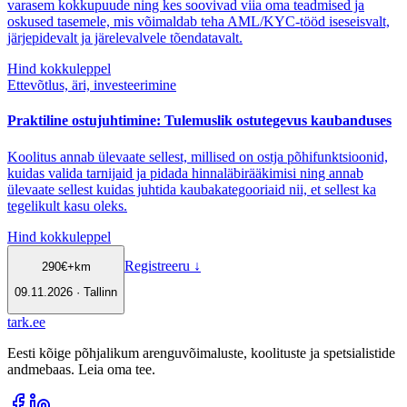
varasem kokkupuude ning kes soovivad viia oma teadmised ja
oskused tasemele, mis võimaldab teha AML/KYC-tööd iseseisvalt,
järjepidevalt ja järelevalvele tõendatavalt.
Hind kokkuleppel
Ettevõtlus, äri, investeerimine
Praktiline ostujuhtimine: Tulemuslik ostutegevus kaubanduses
Koolitus annab ülevaate sellest, millised on ostja põhifunktsioonid,
kuidas valida tarnijaid ja pidada hinnaläbirääkimisi ning annab
ülevaate sellest kuidas juhtida kaubakategooriaid nii, et sellest ka
tegelikult kasu oleks.
Hind kokkuleppel
Registreeru
↓
290
€
+km
09.11.2026 · Tallinn
tark
.
ee
Eesti kõige põhjalikum arenguvõimaluste, koolituste ja spetsialistide
andmebaas. Leia oma tee.