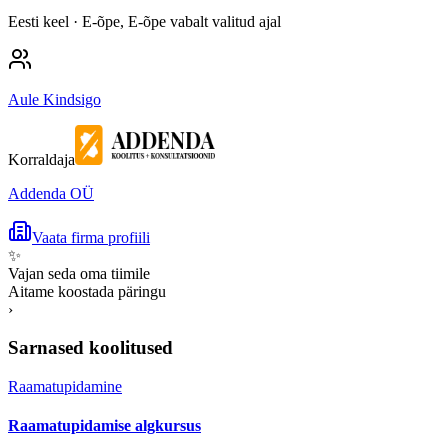
Eesti keel
· E-õpe, E-õpe vabalt valitud ajal
Aule Kindsigo
Korraldaja
Addenda OÜ
Vaata firma profiili
✨
Vajan seda oma tiimile
Aitame koostada päringu
›
Sarnased koolitused
Raamatupidamine
Raamatupidamise algkursus