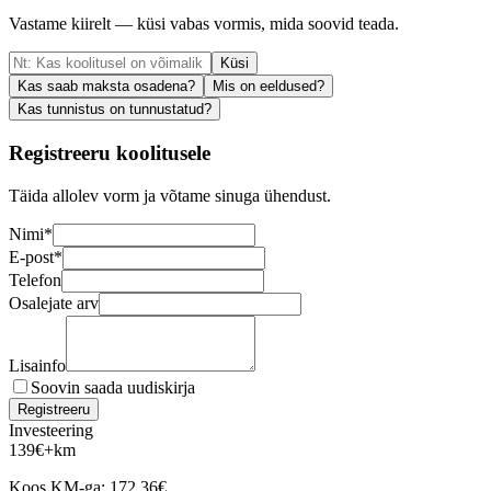
Vastame kiirelt — küsi vabas vormis, mida soovid teada.
Küsi
Kas saab maksta osadena?
Mis on eeldused?
Kas tunnistus on tunnustatud?
Registreeru koolitusele
Täida allolev vorm ja võtame sinuga ühendust.
Nimi
*
E-post
*
Telefon
Osalejate arv
Lisainfo
Soovin saada uudiskirja
Registreeru
Investeering
139
€
+km
Koos KM-ga:
172,36
€