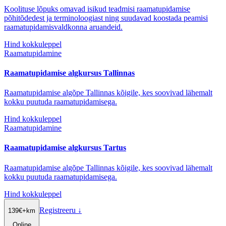
Koolituse lõpuks omavad isikud teadmisi raamatupidamise
põhitõdedest ja terminoloogiast ning suudavad koostada peamisi
raamatupidamisvaldkonna aruandeid.
Hind kokkuleppel
Raamatupidamine
Raamatupidamise algkursus Tallinnas
Raamatupidamise algõpe Tallinnas kõigile, kes soovivad lähemalt
kokku puutuda raamatupidamisega.
Hind kokkuleppel
Raamatupidamine
Raamatupidamise algkursus Tartus
Raamatupidamise algõpe Tallinnas kõigile, kes soovivad lähemalt
kokku puutuda raamatupidamisega.
Hind kokkuleppel
Registreeru
↓
139
€
+km
Online