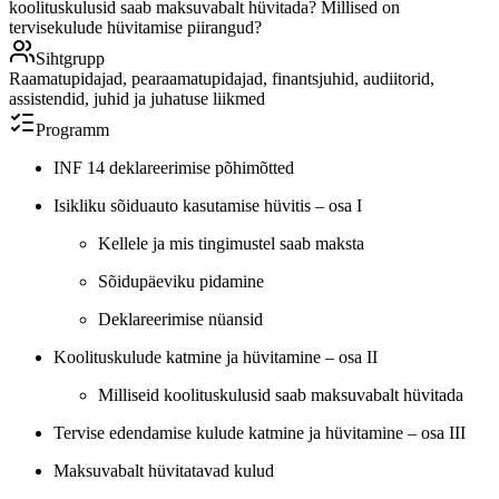
koolituskulusid saab maksuvabalt hüvitada? Millised on
tervisekulude hüvitamise piirangud?
Sihtgrupp
Raamatupidajad, pearaamatupidajad, finantsjuhid, audiitorid,
assistendid, juhid ja juhatuse liikmed
Programm
INF 14 deklareerimise põhimõtted
Isikliku sõiduauto kasutamise hüvitis – osa I
Kellele ja mis tingimustel saab maksta
Sõidupäeviku pidamine
Deklareerimise nüansid
Koolituskulude katmine ja hüvitamine – osa II
Milliseid koolituskulusid saab maksuvabalt hüvitada
Tervise edendamise kulude katmine ja hüvitamine – osa III
Maksuvabalt hüvitatavad kulud