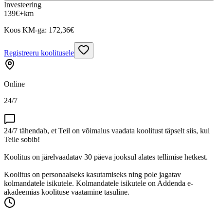
Investeering
139
€
+km
Koos KM-ga:
172,36
€
Registreeru koolitusele
Online
24/7
24/7 tähendab, et Teil on võimalus vaadata koolitust täpselt siis, kui
Teile sobib!
Koolitus on järelvaadatav 30 päeva jooksul alates tellimise hetkest.
Koolitus on personaalseks kasutamiseks ning pole jagatav
kolmandatele isikutele. Kolmandatele isikutele on Addenda e-
akadeemias koolituse vaatamine tasuline.