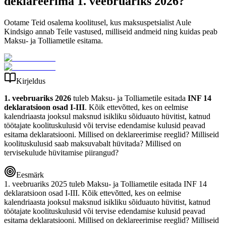
deklareerima 1. veebruariks 2026?
Ootame Teid osalema koolitusel, kus maksuspetsialist Aule
Kindsigo annab Teile vastused, milliseid andmeid ning kuidas peab
Maksu- ja Tolliametile esitama.
Kirjeldus
1. veebruariks 2026
tuleb Maksu- ja Tolliametile esitada
INF 14
deklaratsioon osad I-III
. Kõik ettevõtted, kes on eelmise
kalendriaasta jooksul maksnud isikliku sõiduauto hüvitist, katnud
töötajate koolituskulusid või tervise edendamise kulusid peavad
esitama deklaratsiooni. Millised on deklareerimise reeglid? Milliseid
koolituskulusid saab maksuvabalt hüvitada? Millised on
tervisekulude hüvitamise piirangud?
Eesmärk
1. veebruariks 2025 tuleb Maksu- ja Tolliametile esitada INF 14
deklaratsioon osad I-III. Kõik ettevõtted, kes on eelmise
kalendriaasta jooksul maksnud isikliku sõiduauto hüvitist, katnud
töötajate koolituskulusid või tervise edendamise kulusid peavad
esitama deklaratsiooni. Millised on deklareerimise reeglid? Milliseid