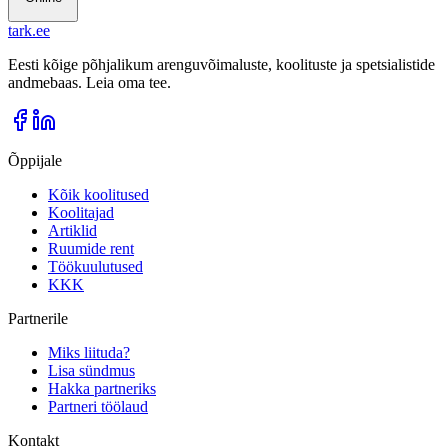
tark
.
ee
Eesti kõige põhjalikum arenguvõimaluste, koolituste ja spetsialistide
andmebaas. Leia oma tee.
Õppijale
Kõik koolitused
Koolitajad
Artiklid
Ruumide rent
Töökuulutused
KKK
Partnerile
Miks liituda?
Lisa sündmus
Hakka partneriks
Partneri töölaud
Kontakt