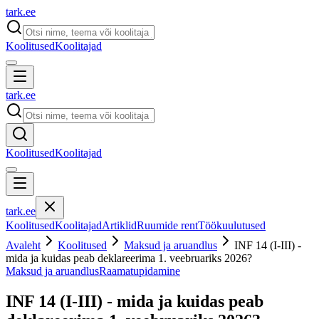
tark
.
ee
Koolitused
Koolitajad
tark
.
ee
Koolitused
Koolitajad
tark
.
ee
Koolitused
Koolitajad
Artiklid
Ruumide rent
Töökuulutused
Avaleht
Koolitused
Maksud ja aruandlus
INF 14 (I-III) -
mida ja kuidas peab deklareerima 1. veebruariks 2026?
Maksud ja aruandlus
Raamatupidamine
INF 14 (I-III) - mida ja kuidas peab