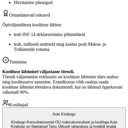
Hüvitamise piirangud
Omandatavad oskused
Õpiväljunditena koolituse läbinu:
teab INF 14 deklareerimise põhimõtteid
teab, milliseid andmeid ning kuidas peab Maksu- ja
Tolliametile esitama
Tunnistus
Koolituse läbimisel väljastame tõendi.
Tõendi väljastamise eelduseks on koolituse läbimine täies mahus
ning koolitusarve tasumine. Erandkorras võib osaleja saada
koolituse läbimist tõendava dokumendi, kui on läbinud õppekavast
vähemalt 90%.
Koolitajad
Aule Kindsigo
Kindsigo Konsultatsioonid OÜ maksukonsultant ja koolitaja Aule
Kindsigo on lõpetanud Tartu Ülikooli rahanduse ja krediidi erialal.