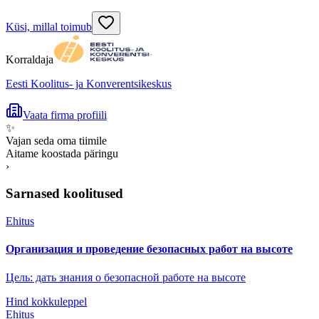
Küsi, millal toimub
Korraldaja
Eesti Koolitus- ja Konverentsikeskus
Vaata firma profiili
✨
Vajan seda oma tiimile
Aitame koostada päringu
›
Sarnased koolitused
Ehitus
Организация и проведение безопасных работ на высоте
Цель: дать знания о безопасной работе на высоте
Hind kokkuleppel
Ehitus