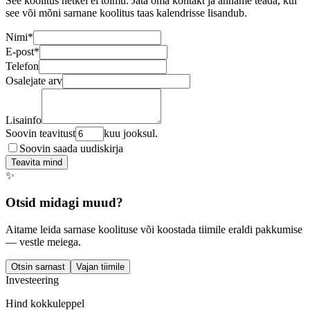
See koolitus hetkel ei toimu. Jäta oma kontakt ja anname teada, kui
see või mõni sarnane koolitus taas kalendrisse lisandub.
Nimi
*
E-post
*
Telefon
Osalejate arv
Lisainfo
Soovin teavitust
kuu jooksul.
Soovin saada uudiskirja
Teavita mind
✨
Otsid midagi muud?
Aitame leida sarnase koolituse või koostada tiimile eraldi pakkumise
— vestle meiega.
Otsin sarnast
Vajan tiimile
Investeering
Hind kokkuleppel