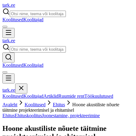
tark
.
ee
Koolitused
Koolitajad
tark
.
ee
Koolitused
Koolitajad
tark
.
ee
Koolitused
Koolitajad
Artiklid
Ruumide rent
Töökuulutused
Avaleht
Koolitused
Ehitus
Hoone akustiliste nõuete
täitmine projekteerimisel ja ehitamisel
Ehitus
Ehituskoolitus
Joonestamine, projekteerimine
Hoone akustiliste nõuete täitmine