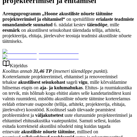
projekteerimisel ja ehitamisel
Arenguprogramm „Hoone akustiliste nõuete täitmine
projekteerimisel ja ehitamisel“
on spetsiifiliste
erialaste teadmiste
omandamisele suunatud
6. nädalat kestev
täiendõpe
, mille
eesmärk
on akustilisest seisukohast täiendada tellija, arhitekt,
projekteerija, ehitaja, järelevalve teostaja teadmisi akustiliste nõuete
täitmiseks.
Kirjeldus
Koolitus annab
31,46 TP
(inseneri täiendõppe punkti).
Korterelamute projekteerimisel, ehitamisel ja renoveerimisel
tehakse
akustilisest seisukohast
sageli
vigu
, mille kõrvaldamine
hilisemas etapis on
aja- ja kulumahukas
. Ehitus- ja ruumiakustika
on tervik, mis hõlmab kogu ehitist alates selle kandetarinditest kuni
valmis ruumideni, mistõttu akustiliste nõuete täitmine korterelamus
eeldab erinevate osapoolte (tellija, arhitekt, projekteerija, ehitaja,
järelevalve) koostööd. Koolitusel saab ülevaade peamistest
probleemidest ja
väljakutsetest
uute eluruumide projekteerimisel ja
ehitamisel ehitusakustika vaatepunktist. Samuti sellest, kuidas
esitada korrektseid akustilisi nõudeid ning kuidas tagada
erinevate
akustiliste nõuete täitmine
, millised on