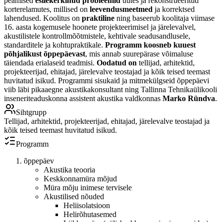
peamised
esilekerkinud probleemid
uutes ja rekonstrueeritud
korterelamutes, millised on
leevendusmeetmed
ja korrektsed
lahendused. Koolitus on
praktiline
ning baseerub koolitaja viimase
16. aasta kogemusele hoonete projekteerimisel ja järelevalvel,
akustilistele kontrollmõõtmistele, kehtivale seadusandlusele,
standarditele ja kohtupraktikale.
Programm koosneb kuuest
põhjalikust õppepäevast
, mis annab suurepärase võimaluse
täiendada erialaseid teadmisi.
Oodatud on
tellijad, arhitektid,
projekteerijad, ehitajad, järelevalve teostajad ja kõik teised teemast
huvitatud isikud. Programmi sisukaid ja mitmekülgseid õppepäevi
viib läbi pikaaegne akustikakonsultant ning Tallinna Tehnikaülikooli
inseneriteaduskonna assistent akustika valdkonnas
Marko Ründva
.
Sihtgrupp
Tellijad, arhitektid, projekteerijad, ehitajad, järelevalve teostajad ja
kõik teised teemast huvitatud isikud.
Programm
õppepäev
Akustika teooria
Keskkonnamüra mõjud
Müra mõju inimese tervisele
Akustilised nõuded
Heliisolatsioon
Helirõhutasemed