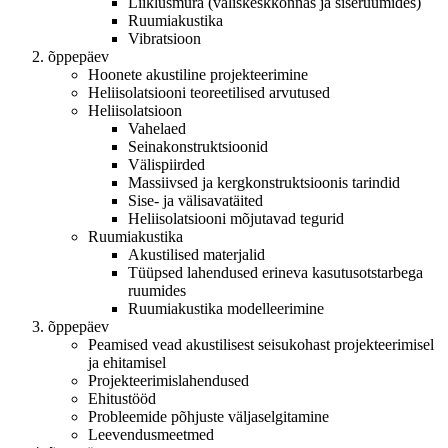
Liiklusmüra (väliskeskkonnas ja siseruumides)
Ruumiakustika
Vibratsioon
õppepäev
Hoonete akustiline projekteerimine
Heliisolatsiooni teoreetilised arvutused
Heliisolatsioon
Vahelaed
Seinakonstruktsioonid
Välispiirded
Massiivsed ja kergkonstruktsioonis tarindid
Sise- ja välisavatäited
Heliisolatsiooni mõjutavad tegurid
Ruumiakustika
Akustilised materjalid
Tüüpsed lahendused erineva kasutusotstarbega
ruumides
Ruumiakustika modelleerimine
õppepäev
Peamised vead akustilisest seisukohast projekteerimisel
ja ehitamisel
Projekteerimislahendused
Ehitustööd
Probleemide põhjuste väljaselgitamine
Leevendusmeetmed