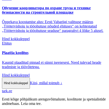
Обучение координатора по охране труда и технике
безопасности на строительной площадке
Õppekava koostamise alus: Eesti Vabariigi valitsuse määrus
„Töötervishoiu ja tööohutuse nõuded ehituses“ on kehtestatud
„Töötervishoiu ja tööohutuse seaduse“ paragrahvi 4 lõike 5 alusel.
Hind kokkuleppel
Ehitus
Plaatija koolitus
Kaunid plaaditud pinnad ei sünni iseenesest. Need tulevad heade
teadmiste ja töövõtetega.
Hind kokkuleppel
Küsi, millal toimub
↓
Hind kokkuleppel
tark
.
ee
Eesti kõige põhjalikum arenguvõimaluste, koolituste ja spetsialistide
andmebaas. Leia oma tee.