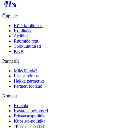
Õppijale
Kõik koolitused
Koolitajad
Artiklid
Ruumide rent
Töökuulutused
KKK
Partnerile
Miks liituda?
Lisa sündmus
Hakka partneriks
Partneri töölaud
Kontakt
Kontakt
Kasutustingimused
Privaatsuspoliitika
Küpsiste-poliitika
Küpsiste seaded