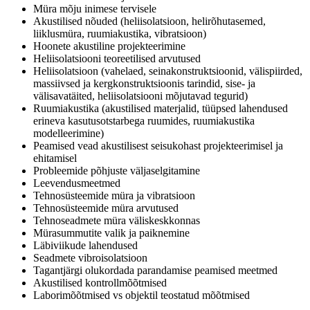
Müra mõju inimese tervisele
Akustilised nõuded (heliisolatsioon, helirõhutasemed,
liiklusmüra, ruumiakustika, vibratsioon)
Hoonete akustiline projekteerimine
Heliisolatsiooni teoreetilised arvutused
Heliisolatsioon (vahelaed, seinakonstruktsioonid, välispiirded,
massiivsed ja kergkonstruktsioonis tarindid, sise- ja
välisavatäited, heliisolatsiooni mõjutavad tegurid)
Ruumiakustika (akustilised materjalid, tüüpsed lahendused
erineva kasutusotstarbega ruumides, ruumiakustika
modelleerimine)
Peamised vead akustilisest seisukohast projekteerimisel ja
ehitamisel
Probleemide põhjuste väljaselgitamine
Leevendusmeetmed
Tehnosüsteemide müra ja vibratsioon
Tehnosüsteemide müra arvutused
Tehnoseadmete müra väliskeskkonnas
Mürasummutite valik ja paiknemine
Läbiviikude lahendused
Seadmete vibroisolatsioon
Tagantjärgi olukordada parandamise peamised meetmed
Akustilised kontrollmõõtmised
Laborimõõtmised vs objektil teostatud mõõtmised