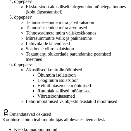
õppepäev
Ekskursioon akustiliselt kõrgendatud nõuetega hoones
(koht täpsustamisel)
õppepäev
Tehnosüsteemide müra ja vibratsioon
Tehnosüsteemide müra arvutused
Tehnoseadmete müra väliskeskkonnas
Mürasummutite valik ja paiknemine
Läbiviikude lahendused
Seadmete vibroisolatsioon
Tagantjärgi olukordada parandamise peamised
meetmed
õppepäev
Akustilised kontrollmõõtmised
Õhumüra isolatsioon
Löögimüra isolatsioon
Helirõhutasemete mõõtmised
Ruumiakustilised mõõtmised
Vibratsioonitasemed
Laborimõõtmised vs objektil teostatud mõõtmised
Omandatavad oskused
Koolituse läbinu teab muuhulgas allolevatest teemadest:
Keskkonnamüra mõjud