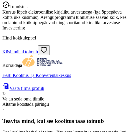
Tunnistus
Kursus lõpeb elektroonilise kirjaliku arvestusega (iga õppepäeva
kohta üks küsimus). Arenguprogrammi tunnistuse saavad kõik, kes
on läbinud kõik õppepäevad ning sooritanud kirjaliku arvestuse
Investeering
Hind kokkuleppel
Küsi, millal toimub
Korraldaja
Eesti Koolitus- ja Konverentsikeskus
Vaata firma profiili
✨
Vajan seda oma tiimile
Aitame koostada päringu
›
Teavita mind, kui see koolitus taas toimub