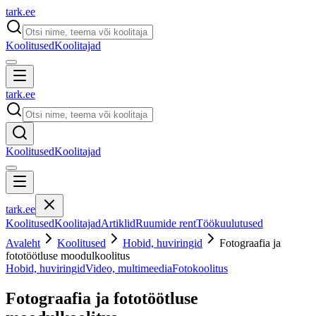
tark
.
ee
Koolitused
Koolitajad
tark
.
ee
Koolitused
Koolitajad
tark
.
ee
Koolitused
Koolitajad
Artiklid
Ruumide rent
Töökuulutused
Avaleht
Koolitused
Hobid, huviringid
Fotograafia ja
fototöötluse moodulkoolitus
Hobid, huviringid
Video, multimeedia
Fotokoolitus
Fotograafia ja fototöötluse