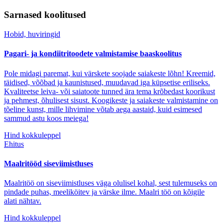
Sarnased koolitused
Hobid, huviringid
Pagari- ja kondiitritoodete valmistamise baaskoolitus
Pole midagi paremat, kui värskete soojade saiakeste lõhn! Kreemid,
täidised, võõbad ja kaunistused, muudavad iga küpsetise eriliseks.
Kvaliteetse leiva- või saiatoote tunned ära tema krõbedast koorikust
ja pehmest, õhulisest sisust. Koogikeste ja saiakeste valmistamine on
tõeline kunst, mille lihvimine võtab aega aastaid, kuid esimesed
sammud astu koos meiega!
Hind kokkuleppel
Ehitus
Maalritööd siseviimistluses
Maalritöö on siseviimistluses väga olulisel kohal, sest tulemuseks on
pindade puhas, meeliköitev ja värske ilme. Maalri töö on kõigile
alati nähtav.
Hind kokkuleppel