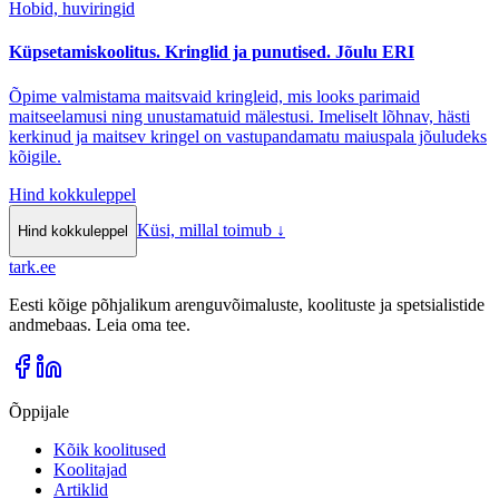
Hobid, huviringid
Küpsetamiskoolitus. Kringlid ja punutised. Jõulu ERI
Õpime valmistama maitsvaid kringleid, mis looks parimaid
maitseelamusi ning unustamatuid mälestusi. Imeliselt lõhnav, hästi
kerkinud ja maitsev kringel on vastupandamatu maiuspala jõuludeks
kõigile.
Hind kokkuleppel
Küsi, millal toimub
↓
Hind kokkuleppel
tark
.
ee
Eesti kõige põhjalikum arenguvõimaluste, koolituste ja spetsialistide
andmebaas. Leia oma tee.
Õppijale
Kõik koolitused
Koolitajad
Artiklid