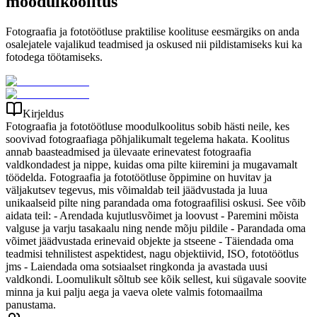
moodulkoolitus
Fotograafia ja fototöötluse praktilise koolituse eesmärgiks on anda
osalejatele vajalikud teadmised ja oskused nii pildistamiseks kui ka
fotodega töötamiseks.
Kirjeldus
Fotograafia ja fototöötluse moodulkoolitus sobib hästi neile, kes
soovivad fotograafiaga põhjalikumalt tegelema hakata. Koolitus
annab baasteadmised ja ülevaate erinevatest fotograafia
valdkondadest ja nippe, kuidas oma pilte kiiremini ja mugavamalt
töödelda. Fotograafia ja fototöötluse õppimine on huvitav ja
väljakutsev tegevus, mis võimaldab teil jäädvustada ja luua
unikaalseid pilte ning parandada oma fotograafilisi oskusi. See võib
aidata teil: - Arendada kujutlusvõimet ja loovust - Paremini mõista
valguse ja varju tasakaalu ning nende mõju pildile - Parandada oma
võimet jäädvustada erinevaid objekte ja stseene - Täiendada oma
teadmisi tehnilistest aspektidest, nagu objektiivid, ISO, fototöötlus
jms - Laiendada oma sotsiaalset ringkonda ja avastada uusi
valdkondi. Loomulikult sõltub see kõik sellest, kui sügavale soovite
minna ja kui palju aega ja vaeva olete valmis fotomaailma
panustama.