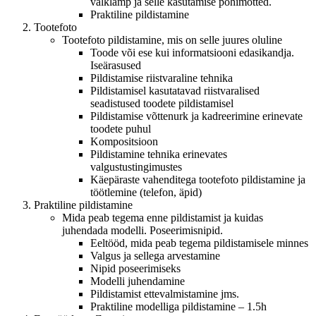
välklamp ja selle kasutamise põhimõtted.
Praktiline pildistamine
Tootefoto
Tootefoto pildistamine, mis on selle juures oluline
Toode või ese kui informatsiooni edasikandja.
Iseärasused
Pildistamise riistvaraline tehnika
Pildistamisel kasutatavad riistvaralised
seadistused toodete pildistamisel
Pildistamise võttenurk ja kadreerimine erinevate
toodete puhul
Kompositsioon
Pildistamine tehnika erinevates
valgustustingimustes
Käepäraste vahenditega tootefoto pildistamine ja
töötlemine (telefon, äpid)
Praktiline pildistamine
Mida peab tegema enne pildistamist ja kuidas
juhendada modelli. Poseerimisnipid.
Eeltööd, mida peab tegema pildistamisele minnes
Valgus ja sellega arvestamine
Nipid poseerimiseks
Modelli juhendamine
Pildistamist ettevalmistamine jms.
Praktiline modelliga pildistamine – 1.5h