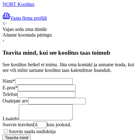
NORT Koolitus
Vaata firma profiili
✨
Vajan seda oma tiimile
Aitame koostada päringu
›
Teavita mind, kui see koolitus taas toimub
See koolitus hetkel ei toimu. Jäta oma kontakt ja anname teada, kui
see või mõni sarnane koolitus taas kalendrisse lisandub.
Nimi
*
E-post
*
Telefon
Osalejate arv
Lisainfo
Soovin teavitust
kuu jooksul.
Soovin saada uudiskirja
Teavita mind