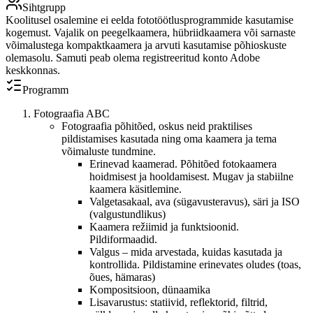
Sihtgrupp
Koolitusel osalemine ei eelda fototöötlusprogrammide kasutamise
kogemust. Vajalik on peegelkaamera, hübriidkaamera või sarnaste
võimalustega kompaktkaamera ja arvuti kasutamise põhioskuste
olemasolu. Samuti peab olema registreeritud konto Adobe
keskkonnas.
Programm
Fotograafia ABC
Fotograafia põhitõed, oskus neid praktilises
pildistamises kasutada ning oma kaamera ja tema
võimaluste tundmine.
Erinevad kaamerad. Põhitõed fotokaamera
hoidmisest ja hooldamisest. Mugav ja stabiilne
kaamera käsitlemine.
Valgetasakaal, ava (sügavusteravus), säri ja ISO
(valgustundlikus)
Kaamera režiimid ja funktsioonid.
Pildiformaadid.
Valgus – mida arvestada, kuidas kasutada ja
kontrollida. Pildistamine erinevates oludes (toas,
õues, hämaras)
Kompositsioon, dünaamika
Lisavarustus: statiivid, reflektorid, filtrid,