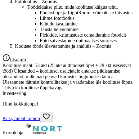
Fototöötlus – Zoomis
Töödeldakse pilte, mida koolituse käigus tehti.
Photoshopi ja LightRoomi võimaluste tutvustus
Lihtne fototöötlus
Kihtide kasutamine
Tausta helendamine
Plekkide, kriimustuste eemaldamine fotodelt
Foto salvestamine optimaalses suuruses
Koduste tööde ülevaatamine ja analüüs – Zoomis
Lisainfo
Koolituse maht: 53 akt (25 akt auditoorset õpet + 28 akt iseseisvat
tööd) Ülesanded – koolitusel osalejatele antakse pildistamise
ülesandeid, mille nad peavad kodustes tingimustes täitma.
Ülesannete täitmist kontrollitakse ja vaadatakse üle koolituse lõpus.
Tutvu ka koolituse õppekavaga.
Investeering
Hind kokkuleppel
Küsi, millal toimub
Korraldaja