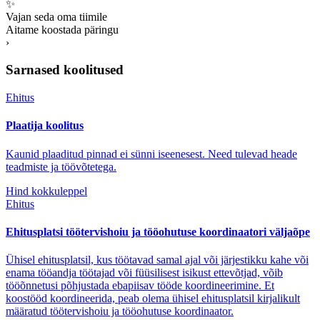
✨
Vajan seda oma tiimile
Aitame koostada päringu
›
Sarnased koolitused
Ehitus
Plaatija koolitus
Kaunid plaaditud pinnad ei sünni iseenesest. Need tulevad heade
teadmiste ja töövõtetega.
Hind kokkuleppel
Ehitus
Ehitusplatsi töötervishoiu ja tööohutuse koordinaatori väljaõpe
Ühisel ehitusplatsil, kus töötavad samal ajal või järjestikku kahe või
enama tööandja töötajad või füüsilisest isikust ettevõtjad, võib
tööõnnetusi põhjustada ebapiisav tööde koordineerimine. Et
koostööd koordineerida, peab olema ühisel ehitusplatsil kirjalikult
määratud töötervishoiu ja tööohutuse koordinaator.