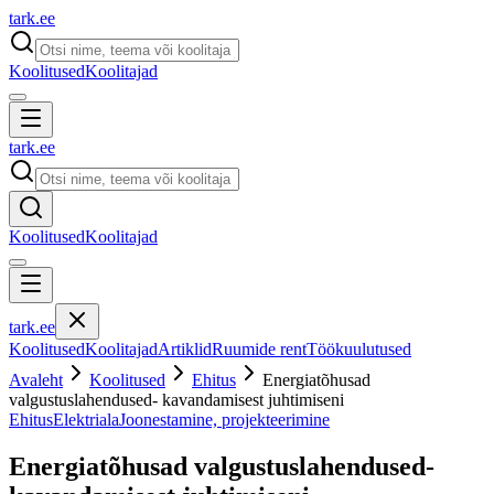
tark
.
ee
Koolitused
Koolitajad
tark
.
ee
Koolitused
Koolitajad
tark
.
ee
Koolitused
Koolitajad
Artiklid
Ruumide rent
Töökuulutused
Avaleht
Koolitused
Ehitus
Energiatõhusad
valgustuslahendused- kavandamisest juhtimiseni
Ehitus
Elektriala
Joonestamine, projekteerimine
Energiatõhusad valgustuslahendused-