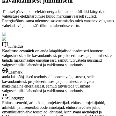
kavandamisest juhtimiseni
Tänasel päeval, kus elektrienergia hinnad on küllaltki kõrged, on
valgustuse elektritarbimise kulud märkimisväärselt suured.
Energiatõhususama tulemuse saavutamiseks tuleb vananev valgustus
vahetada välja uue säästlikuma lahenduse vastu.
Kirjeldus
Koolituse eesmärk
on anda laiapõhjalised teadmised hoonete
valgustusest, selle kavandamisest, projekteerimisest ja juhtimisest, et
tagada maksimaalne energiasääst, samuti tutvustada uusimaid
valgustehnilisi lahendusi ja valdkonna suundumisi.
Eesmärk
anda laiapõhjalised teadmised hoonete valgustusest, selle
kavandamisest, projekteerimisest ja juhtimisest, et tagada
maksimaalne energiasääst, samuti tutvustada uusimaid
valgustehnilisi lahendusi ja valdkonna suundumisi.
Sihtgrupp
Ehitusinsenerid, arhitektid, projekteerijad, ehituse projektijuhid,
arhitekti- ja inseneribüroode esindajad, ehitusettevõtete juhid,
omanikujärelvalve teostajad, ehitajad, kinnisvara arendajad ja