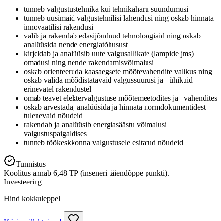
tunneb valgustustehnika kui tehnikaharu suundumusi
tunneb uusimaid valgustehnilisi lahendusi ning oskab hinnata
innovaatilisi rakendusi
valib ja rakendab edasijõudnud tehnoloogiaid ning oskab
analüüsida nende energiatõhusust
kirjeldab ja analüüsib uute valgusallikate (lampide jms)
omadusi ning nende rakendamisvõimalusi
oskab orienteeruda kaasaegsete mõõtevahendite valikus ning
oskab valida mõõdistatavaid valgussuurusi ja –ühikuid
erinevatel rakendustel
omab teavet elektervalgustuse mõõtemeetodites ja –vahendites
oskab arvestada, analüüsida ja hinnata normdokumentidest
tulenevaid nõudeid
rakendab ja analüüsib energiasäästu võimalusi
valgustuspaigaldises
tunneb töökeskkonna valgustusele esitatud nõudeid
Tunnistus
Koolitus annab 6,48 TP (inseneri täiendõppe punkti).
Investeering
Hind kokkuleppel