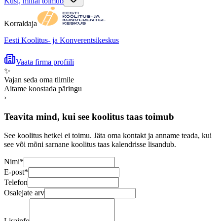
Küsi, millal toimub
Korraldaja
Eesti Koolitus- ja Konverentsikeskus
Vaata firma profiili
✨
Vajan seda oma tiimile
Aitame koostada päringu
›
Teavita mind, kui see koolitus taas toimub
See koolitus hetkel ei toimu. Jäta oma kontakt ja anname teada, kui
see või mõni sarnane koolitus taas kalendrisse lisandub.
Nimi
*
E-post
*
Telefon
Osalejate arv
Lisainfo