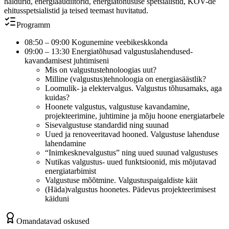
haldurid, energiaaudiitorid, energiatõhususe spetsialistid, KOV-de
ehitusspetsialistid ja teised teemast huvitatud.
Programm
08:50 – 09:00 Kogunemine veebikeskkonda
09:00 – 13:30 Energiatõhusad valgustuslahendused-
kavandamisest juhtimiseni
Mis on valgustustehnoloogias uut?
Milline (valgustus)tehnoloogia on energiasäästlik?
Loomulik- ja elektervalgus. Valgustus tõhusamaks, aga
kuidas?
Hoonete valgustus, valgustuse kavandamine,
projekteerimine, juhtimine ja mõju hoone energiatarbele
Sisevalgustuse standardid ning suunad
Uued ja renoveeritavad hooned. Valgustuse lahenduse
lahendamine
“Inimkesknevalgustus” ning uued suunad valgustuses
Nutikas valgustus- uued funktsioonid, mis mõjutavad
energiatarbimist
Valgustuse mõõtmine. Valgustuspaigaldiste käit
(Häda)valgustus hoonetes. Pädevus projekteerimisest
käiduni
Omandatavad oskused