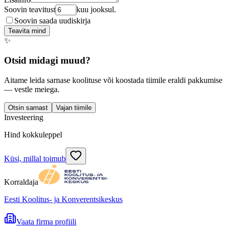
Soovin teavitust
kuu jooksul.
Soovin saada uudiskirja
Teavita mind
✨
Otsid midagi muud?
Aitame leida sarnase koolituse või koostada tiimile eraldi pakkumise
— vestle meiega.
Otsin sarnast
Vajan tiimile
Investeering
Hind kokkuleppel
Küsi, millal toimub
Korraldaja
Eesti Koolitus- ja Konverentsikeskus
Vaata firma profiili