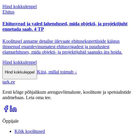
Hind kokkuleppel
Ehitus
Ehitusvead ja valed lahendused, mida objekti- ja projektijuht
ennetada saab. 4 TP
Koolitusel anname detailse ülevaate ehitusekspertiiside käigus
ilmnenud enamlevinumatest ehitusvigadest ja puudustest
elamuehituses, mida objekti- ja projektijuhid saanuks ära hoida.
Hind kokkuleppel
Küsi, millal toimub
↓
Hind kokkuleppel
tark
.
ee
Eesti kõige põhjalikum arenguvõimaluste, koolituste ja spetsialistide
andmebaas. Leia oma tee.
Õppijale
Kõik koolitused