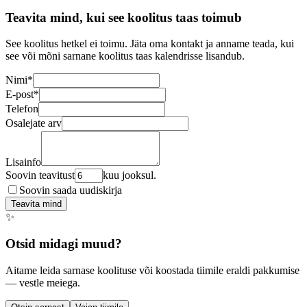
Teavita mind, kui see koolitus taas toimub
See koolitus hetkel ei toimu. Jäta oma kontakt ja anname teada, kui
see või mõni sarnane koolitus taas kalendrisse lisandub.
Nimi
*
E-post
*
Telefon
Osalejate arv
Lisainfo
Soovin teavitust
kuu jooksul.
Soovin saada uudiskirja
Teavita mind
✨
Otsid midagi muud?
Aitame leida sarnase koolituse või koostada tiimile eraldi pakkumise
— vestle meiega.