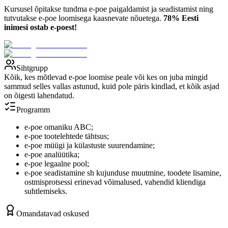
Kursusel õpitakse tundma e-poe paigaldamist ja seadistamist ning
tutvutakse e-poe loomisega kaasnevate nõuetega.
78% Eesti
inimesi ostab e-poest!
Sihtgrupp
Kõik, kes mõtlevad e-poe loomise peale või kes on juba mingid
sammud selles vallas astunud, kuid pole päris kindlad, et kõik asjad
on õigesti lahendatud.
Programm
e-poe omaniku ABC;
e-poe tootelehtede tähtsus;
e-poe müügi ja külastuste suurendamine;
e-poe analüütika;
e-poe legaalne pool;
e-poe seadistamine sh kujunduse muutmine, toodete lisamine,
ostmisprotsessi erinevad võimalused, vahendid kliendiga
suhtlemiseks.
Omandatavad oskused