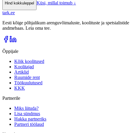
Küsi, millal toimub
↓
Hind kokkuleppel
tark
.
ee
Eesti kõige põhjalikum arenguvõimaluste, koolituste ja spetsialistide
andmebaas. Leia oma tee.
Õppijale
Kõik koolitused
Koolitajad
Artiklid
Ruumide rent
Töökuulutused
KKK
Partnerile
Miks liituda?
Lisa sündmus
Hakka partneriks
Partneri töölaud