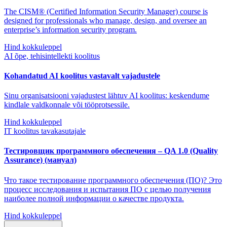
The CISM® (Certified Information Security Manager) course is
designed for professionals who manage, design, and oversee an
enterprise’s information security program.
Hind kokkuleppel
AI õpe, tehisintellekti koolitus
Kohandatud AI koolitus vastavalt vajadustele
Sinu organisatsiooni vajadustest lähtuv AI koolitus: keskendume
kindlale valdkonnale või tööprotsessile.
Hind kokkuleppel
IT koolitus tavakasutajale
Тестировщик программного обеспечения – QA 1.0 (Quality
Assurance) (мануал)
Что такое тестирование программного обеспечения (ПО)? Это
процесс исследования и испытания ПО с целью получения
наиболее полной информации о качестве продукта.
Hind kokkuleppel