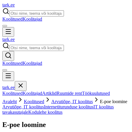
tark
.
ee
Koolitused
Koolitajad
tark
.
ee
Koolitused
Koolitajad
tark
.
ee
Koolitused
Koolitajad
Artiklid
Ruumide rent
Töökuulutused
Avaleht
Koolitused
Arvutiõpe, IT koolitus
E-poe loomine
Arvutiõpe, IT koolitus
Internetiturunduse koolitus
IT koolitus
tavakasutajale
Kodulehe koolitus
E-poe loomine