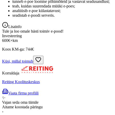
tunneb e-poe loomise põhimõtteid ja vastavat seadusandlust;
teab, kuidas suurendada müüki e-poes;
analüüsib e-poe külastatavust;
seadistab e-poodi serveris.
Lisainfo
Tule ja loo omale hästi toimiv e-pood!
Investeering
600
€
+km
Koos KM-ga:
744
€
Küsi, millal toimub
Korraldaja
Reiting Koolituskeskus
Vaata firma profiili
✨
Vajan seda oma tiimile
Aitame koostada päringu
›