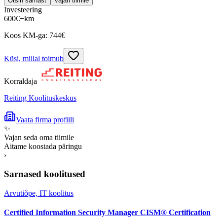
Otsin sarnast
Vajan tiimile
Investeering
600
€
+km
Koos KM-ga:
744
€
Küsi, millal toimub
Korraldaja
Reiting Koolituskeskus
Vaata firma profiili
✨
Vajan seda oma tiimile
Aitame koostada päringu
›
Sarnased koolitused
Arvutiõpe, IT koolitus
Certified Information Security Manager CISM® Certification