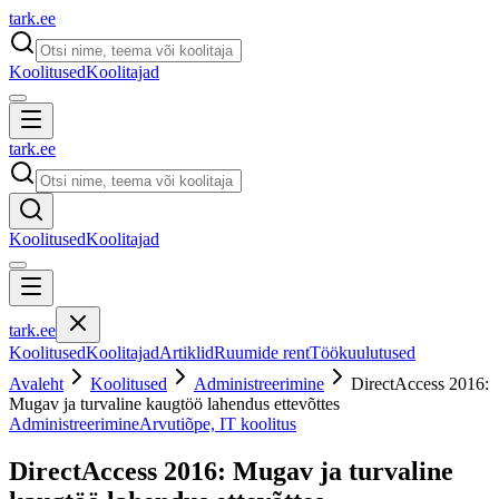
tark
.
ee
Koolitused
Koolitajad
tark
.
ee
Koolitused
Koolitajad
tark
.
ee
Koolitused
Koolitajad
Artiklid
Ruumide rent
Töökuulutused
Avaleht
Koolitused
Administreerimine
DirectAccess 2016:
Mugav ja turvaline kaugtöö lahendus ettevõttes
Administreerimine
Arvutiõpe, IT koolitus
DirectAccess 2016: Mugav ja turvaline