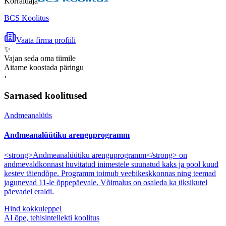
Korraldaja
BCS Koolitus
Vaata firma profiili
✨
Vajan seda oma tiimile
Aitame koostada päringu
›
Sarnased koolitused
Andmeanalüüs
Andmeanalüütiku arenguprogramm
<strong>Andmeanalüütiku arenguprogramm</strong> on
andmevaldkonnast huvitatud inimestele suunatud kaks ja pool kuud
kestev täiendõpe. Programm toimub veebikeskkonnas ning teemad
jagunevad 11-le õppepäevale. Võimalus on osaleda ka üksikutel
päevadel eraldi.
Hind kokkuleppel
AI õpe, tehisintellekti koolitus