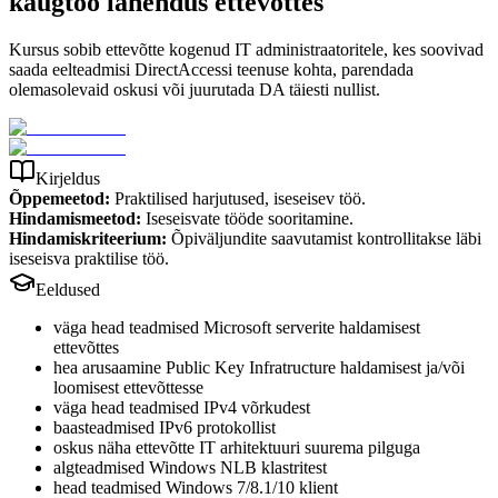
kaugtöö lahendus ettevõttes
Kursus sobib ettevõtte kogenud IT administraatoritele, kes soovivad
saada eelteadmisi DirectAccessi teenuse kohta, parendada
olemasolevaid oskusi või juurutada DA täiesti nullist.
Kirjeldus
Õppemeetod:
Praktilised harjutused, iseseisev töö.
Hindamismeetod:
Iseseisvate tööde sooritamine.
Hindamiskriteerium:
Õpiväljundite saavutamist kontrollitakse läbi
iseseisva praktilise töö.
Eeldused
väga head teadmised Microsoft serverite haldamisest
ettevõttes
hea arusaamine Public Key Infratructure haldamisest ja/või
loomisest ettevõttesse
väga head teadmised IPv4 võrkudest
baasteadmised IPv6 protokollist
oskus näha ettevõtte IT arhitektuuri suurema pilguga
algteadmised Windows NLB klastritest
head teadmised Windows 7/8.1/10 klient