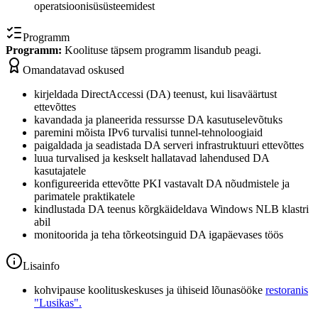
operatsioonisüsüsteemidest
Programm
Programm:
Koolituse täpsem programm lisandub peagi.
Omandatavad oskused
kirjeldada DirectAccessi (DA) teenust, kui lisaväärtust
ettevõttes
kavandada ja planeerida ressursse DA kasutuselevõtuks
paremini mõista IPv6 turvalisi tunnel-tehnoloogiaid
paigaldada ja seadistada DA serveri infrastruktuuri ettevõttes
luua turvalised ja keskselt hallatavad lahendused DA
kasutajatele
konfigureerida ettevõtte PKI vastavalt DA nõudmistele ja
parimatele praktikatele
kindlustada DA teenus kõrgkäideldava Windows NLB klastri
abil
monitoorida ja teha tõrkeotsinguid DA igapäevases töös
Lisainfo
kohvipause koolituskeskuses ja ühiseid lõunasööke
restoranis
"Lusikas".