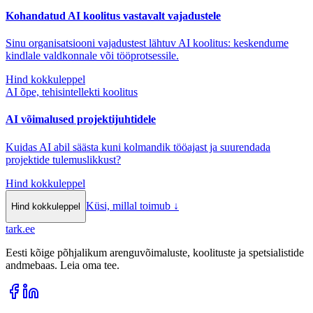
Kohandatud AI koolitus vastavalt vajadustele
Sinu organisatsiooni vajadustest lähtuv AI koolitus: keskendume
kindlale valdkonnale või tööprotsessile.
Hind kokkuleppel
AI õpe, tehisintellekti koolitus
AI võimalused projektijuhtidele
Kuidas AI abil säästa kuni kolmandik tööajast ja suurendada
projektide tulemuslikkust?
Hind kokkuleppel
Küsi, millal toimub
↓
Hind kokkuleppel
tark
.
ee
Eesti kõige põhjalikum arenguvõimaluste, koolituste ja spetsialistide
andmebaas. Leia oma tee.