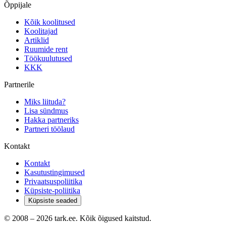
Õppijale
Kõik koolitused
Koolitajad
Artiklid
Ruumide rent
Töökuulutused
KKK
Partnerile
Miks liituda?
Lisa sündmus
Hakka partneriks
Partneri töölaud
Kontakt
Kontakt
Kasutustingimused
Privaatsuspoliitika
Küpsiste-poliitika
Küpsiste seaded
© 2008 –
2026
tark.ee. Kõik õigused kaitstud.