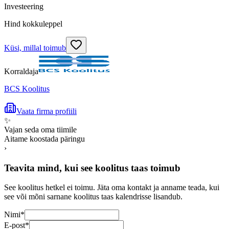
Investeering
Hind kokkuleppel
Küsi, millal toimub
Korraldaja
BCS Koolitus
Vaata firma profiili
✨
Vajan seda oma tiimile
Aitame koostada päringu
›
Teavita mind, kui see koolitus taas toimub
See koolitus hetkel ei toimu. Jäta oma kontakt ja anname teada, kui
see või mõni sarnane koolitus taas kalendrisse lisandub.
Nimi
*
E-post
*