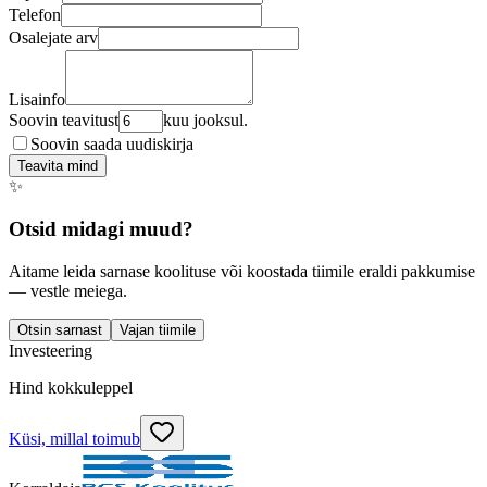
Telefon
Osalejate arv
Lisainfo
Soovin teavitust
kuu jooksul.
Soovin saada uudiskirja
Teavita mind
✨
Otsid midagi muud?
Aitame leida sarnase koolituse või koostada tiimile eraldi pakkumise
— vestle meiega.
Otsin sarnast
Vajan tiimile
Investeering
Hind kokkuleppel
Küsi, millal toimub