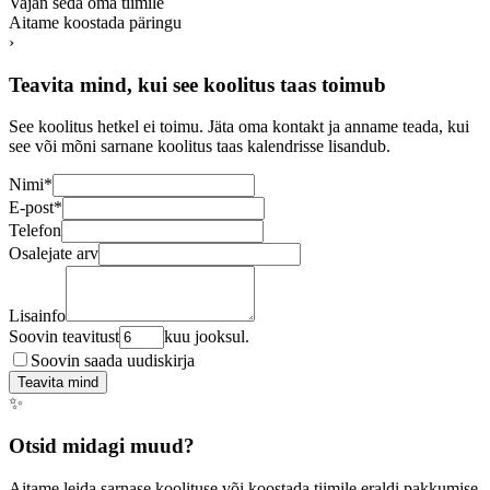
Vajan seda oma tiimile
Aitame koostada päringu
›
Teavita mind, kui see koolitus taas toimub
See koolitus hetkel ei toimu. Jäta oma kontakt ja anname teada, kui
see või mõni sarnane koolitus taas kalendrisse lisandub.
Nimi
*
E-post
*
Telefon
Osalejate arv
Lisainfo
Soovin teavitust
kuu jooksul.
Soovin saada uudiskirja
Teavita mind
✨
Otsid midagi muud?
Aitame leida sarnase koolituse või koostada tiimile eraldi pakkumise