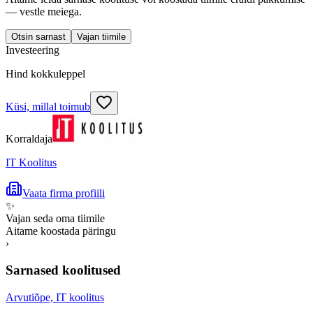
— vestle meiega.
Otsin sarnast
Vajan tiimile
Investeering
Hind kokkuleppel
Küsi, millal toimub
Korraldaja
IT Koolitus
Vaata firma profiili
✨
Vajan seda oma tiimile
Aitame koostada päringu
›
Sarnased koolitused
Arvutiõpe, IT koolitus