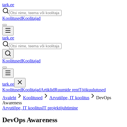
tark
.
ee
Koolitused
Koolitajad
tark
.
ee
Koolitused
Koolitajad
tark
.
ee
Koolitused
Koolitajad
Artiklid
Ruumide rent
Töökuulutused
Avaleht
Koolitused
Arvutiõpe, IT koolitus
DevOps
Awareness
Arvutiõpe, IT koolitus
IT projektijuhtimine
DevOps Awareness