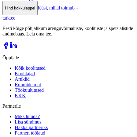
Küsi, millal toimub
↓
Hind kokkuleppel
tark
.
ee
Eesti kõige põhjalikum arenguvõimaluste, koolituste ja spetsialistide
andmebaas. Leia oma tee.
Õppijale
Kõik koolitused
Koolitajad
Artiklid
Ruumide rent
Töökuulutused
KKK
Partnerile
Miks liituda?
Lisa sündmus
Hakka partneriks
Partneri töölaud