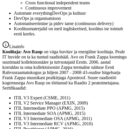
Cross functional independent teams
Continuous improvement
Automate everythingDevOps ja kultuur
DevOps ja organisatsioon
Automatiseerimine ja pidev tarne (continuous delivery)
Koolitusmaterjalid on meil ingliskeelsed, koolitus ise toimub
eesti keeles.
Lisainfo
Koolitaja:
Avo Raup
on väga huvitav ja energiline koolitaja. Peale
IT huvide on ta ka tuntud raadiohääl. Avo on Frank Zappa loomingu
suurimaid kollektsionääre ja tutvustajaid Eestis. 2006. aastal
korraldas ta oma kollektsioonist Zappa teemalise näituse Eesti
Rahvusraamatukogus ja hiljem 2007 - 2008 43-osalise hiigelsarja
Frank Zappa muusikast pealkirjaga Apostroof. Suure raadiotöö
kogemusega Avo Raup on töötanud ka Raadio 2 peatoimetajana.
Sertifikaadid:
ITIL V3 Expert (CSME, 2011)
ITIL V2 Service Manager (EXIN, 2009)
ITIL Intermediate PPO (APMG, 2015)
ITIL Intermediate SOA (APMG, 2015)
ITIL V3 Intermediate OSA (APMG, 2011)
ITIL V3 Intermediate RCV (APMG, 2010)
ITIL Practitioner (APMG, 2016)