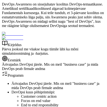
DevOps Awareness on sissejuhatav koolitus DevOps-temaatikasse.
Ametlikud sertifikaadikoolitused algavad kolmepäevase
Fundamentals kursusega. Kui teile tundub, et 3-päevane koolitus on
esmatutvumiseks liiga palju, siis Awareness peaks just sobiv olema.
DevOps Awareness on midagi sellist nagu "best of DevOps", kus
me räägime kõige olulisematest DevOpsiga seotud teemadest.
Kirjeldus
Päeva jooksul me viiakse kogu tiimile läbi ka mõni
simulatsioonimäng ja -harjutus.
Eesmärk
Ärivajadus DevOpsi järele. Mis on meil "business case" ja mida
DevOps peab firmale andma
Programm
Ärivajadus DevOpsi järele. Mis on meil "business case" ja
mida DevOps peab firmale andma
DevOpsi kuus põhiprintsiipi:
Customer centric action
Focus on end value
End to end responsibility