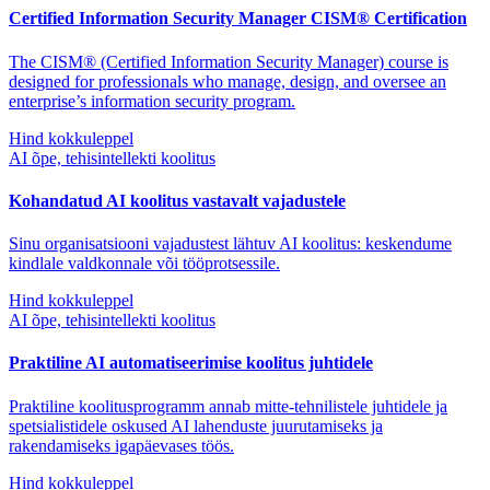
Certified Information Security Manager CISM® Certification
The CISM® (Certified Information Security Manager) course is
designed for professionals who manage, design, and oversee an
enterprise’s information security program.
Hind kokkuleppel
AI õpe, tehisintellekti koolitus
Kohandatud AI koolitus vastavalt vajadustele
Sinu organisatsiooni vajadustest lähtuv AI koolitus: keskendume
kindlale valdkonnale või tööprotsessile.
Hind kokkuleppel
AI õpe, tehisintellekti koolitus
Praktiline AI automatiseerimise koolitus juhtidele
Praktiline koolitusprogramm annab mitte-tehnilistele juhtidele ja
spetsialistidele oskused AI lahenduste juurutamiseks ja
rakendamiseks igapäevases töös.
Hind kokkuleppel