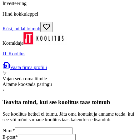
Investeering
Hind kokkuleppel
Küsi, millal toimub
Korraldaja
IT Koolitus
Vaata firma profiili
✨
Vajan seda oma tiimile
Aitame koostada päringu
›
Teavita mind, kui see koolitus taas toimub
See koolitus hetkel ei toimu. Jäta oma kontakt ja anname teada, kui
see või mõni sarnane koolitus taas kalendrisse lisandub.
Nimi
*
E-post
*