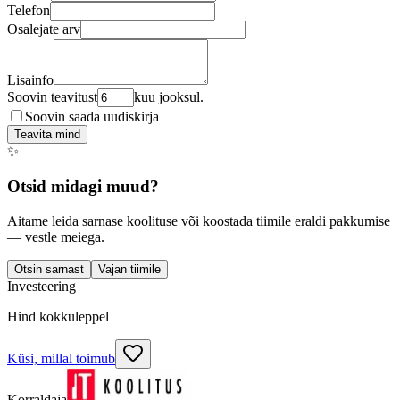
Telefon
Osalejate arv
Lisainfo
Soovin teavitust
kuu jooksul.
Soovin saada uudiskirja
Teavita mind
✨
Otsid midagi muud?
Aitame leida sarnase koolituse või koostada tiimile eraldi pakkumise
— vestle meiega.
Otsin sarnast
Vajan tiimile
Investeering
Hind kokkuleppel
Küsi, millal toimub
Korraldaja