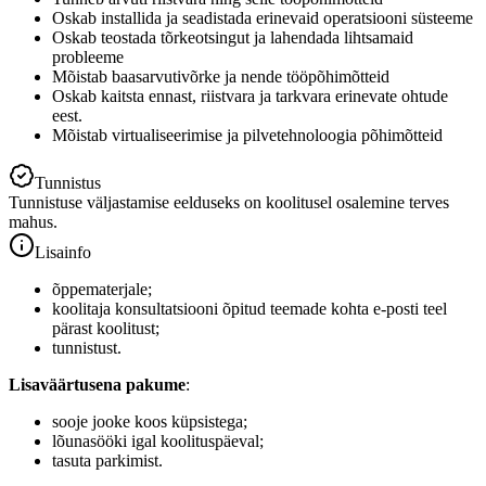
Oskab installida ja seadistada erinevaid operatsiooni süsteeme
Oskab teostada tõrkeotsingut ja lahendada lihtsamaid
probleeme
Mõistab baasarvutivõrke ja nende tööpõhimõtteid
Oskab kaitsta ennast, riistvara ja tarkvara erinevate ohtude
eest.
Mõistab virtualiseerimise ja pilvetehnoloogia põhimõtteid
Tunnistus
Tunnistuse väljastamise eelduseks on koolitusel osalemine terves
mahus.
Lisainfo
õppematerjale;
koolitaja konsultatsiooni õpitud teemade kohta e-posti teel
pärast koolitust;
tunnistust.
Lisaväärtusena pakume
:
sooje jooke koos küpsistega;
lõunasööki igal koolituspäeval;
tasuta parkimist.