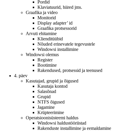
Pordid
Klaviatuurid, hiired jms.
Graafika ja video
Monitorid
Display adapter’ id
Graafika protsessorid
Arvuti ehitamine
Klienditüübid
Nõuded erinevatele tegevustele
Windowsi installimine
Windowsi olemus
Register
Bootimine
Rakendused, protsessid ja teenused
4. päev
Kasutajad, grupid ja õigused
Kasutaja kontod
Salasõnad
Grupid
NTFS õigused
Jagamine
Krüpteerimine
Operatsioonisüsteemi haldus
Windowsi haldustööriistad
Rakenduste installimine ja eemaldamine