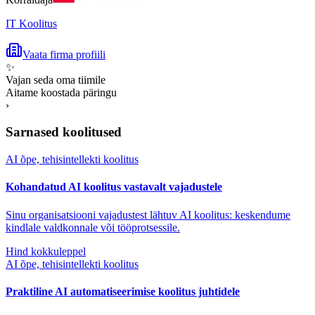
IT Koolitus
Vaata firma profiili
✨
Vajan seda oma tiimile
Aitame koostada päringu
›
Sarnased koolitused
AI õpe, tehisintellekti koolitus
Kohandatud AI koolitus vastavalt vajadustele
Sinu organisatsiooni vajadustest lähtuv AI koolitus: keskendume
kindlale valdkonnale või tööprotsessile.
Hind kokkuleppel
AI õpe, tehisintellekti koolitus
Praktiline AI automatiseerimise koolitus juhtidele