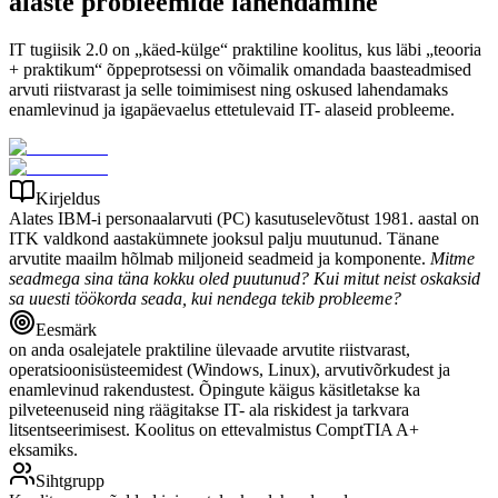
alaste probleemide lahendamine
IT tugiisik 2.0 on „käed-külge“ praktiline koolitus, kus läbi „teooria
+ praktikum“ õppeprotsessi on võimalik omandada baasteadmised
arvuti riistvarast ja selle toimimisest ning oskused lahendamaks
enamlevinud ja igapäevaelus ettetulevaid IT- alaseid probleeme.
Kirjeldus
Alates IBM-i personaalarvuti (PC) kasutuselevõtust 1981. aastal on
ITK valdkond aastakümnete jooksul palju muutunud. Tänane
arvutite maailm hõlmab miljoneid seadmeid ja komponente.
Mitme
seadmega sina täna kokku oled puutunud? Kui mitut neist oskaksid
sa uuesti töökorda seada, kui nendega tekib probleeme?
Eesmärk
on anda osalejatele praktiline ülevaade arvutite riistvarast,
operatsioonisüsteemidest (Windows, Linux), arvutivõrkudest ja
enamlevinud rakendustest. Õpingute käigus käsitletakse ka
pilveteenuseid ning räägitakse IT- ala riskidest ja tarkvara
litsentseerimisest. Koolitus on ettevalmistus ComptTIA A+
eksamiks.
Sihtgrupp