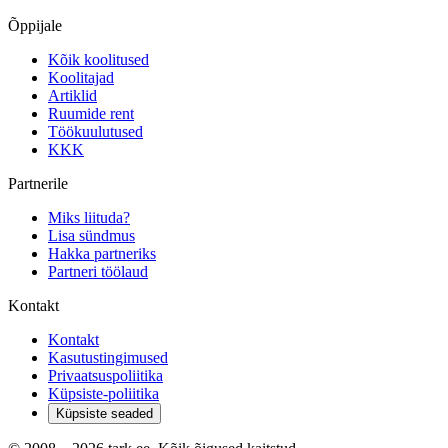
Õppijale
Kõik koolitused
Koolitajad
Artiklid
Ruumide rent
Töökuulutused
KKK
Partnerile
Miks liituda?
Lisa sündmus
Hakka partneriks
Partneri töölaud
Kontakt
Kontakt
Kasutustingimused
Privaatsuspoliitika
Küpsiste-poliitika
Küpsiste seaded