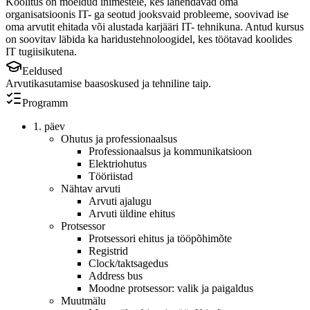
Koolitus on mõeldud inimestele, kes lahendavad oma
organisatsioonis IT- ga seotud jooksvaid probleeme, soovivad ise
oma arvutit ehitada või alustada karjääri IT- tehnikuna. Antud kursus
on soovitav läbida ka haridustehnoloogidel, kes töötavad koolides
IT tugiisikutena.
Eeldused
Arvutikasutamise baasoskused ja tehniline taip.
Programm
1. päev
Ohutus ja professionaalsus
Professionaalsus ja kommunikatsioon
Elektriohutus
Tööriistad
Nähtav arvuti
Arvuti ajalugu
Arvuti üldine ehitus
Protsessor
Protsessori ehitus ja tööpõhimõte
Registrid
Clock/taktsagedus
Address bus
Moodne protsessor: valik ja paigaldus
Muutmälu