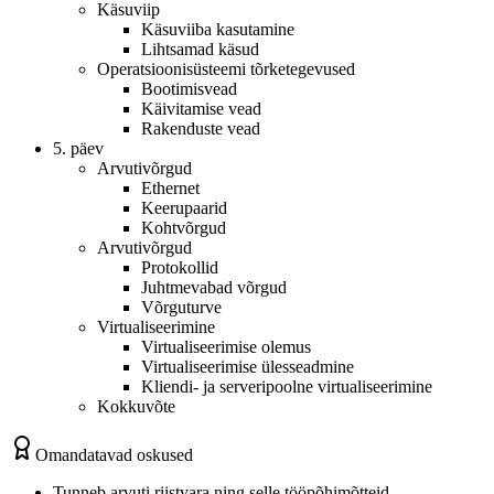
Käsuviip
Käsuviiba kasutamine
Lihtsamad käsud
Operatsioonisüsteemi tõrketegevused
Bootimisvead
Käivitamise vead
Rakenduste vead
5. päev
Arvutivõrgud
Ethernet
Keerupaarid
Kohtvõrgud
Arvutivõrgud
Protokollid
Juhtmevabad võrgud
Võrguturve
Virtualiseerimine
Virtualiseerimise olemus
Virtualiseerimise ülesseadmine
Kliendi- ja serveripoolne virtualiseerimine
Kokkuvõte
Omandatavad oskused
Tunneb arvuti riistvara ning selle tööpõhimõtteid