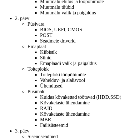
Muutmälu ehitus ja tööpõhimõte
Muutmälu tüübid
Muutmälu valik ja paigaldus
2. päev
Püsivara
BIOS, UEFI, CMOS
POST
Seadmete driverid
Emaplaat
Kiibistik
Siinid
Emaplaadi valik ja paigaldus
Toiteplokk
Toiteploki tööpõhimõte
Vahelduv- ja alalisvool
Ühendused
Püsimälu
Kuidas kõvakettad töötavad (HDD,SSD)
Kõvaketaste ühendamine
RAID
Kõvaketaste ühendamine
MBR
Failisüsteemid
3. päev
Sisendseadmed