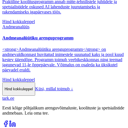
Praktiline koolitusprogramm annab mitte-tehnilistele juhtidele ja
spetsialistidele oskused AI lahenduste juurutamiseks ja
rakendamiseks igapäevases töös.
Hind kokkuleppel
Andmeanalüüs
Andmeanalüütiku arenguprogramm
<strong>Andmeanalüütiku arenguprogramm</strong> on
andmevaldkonnast huvitatud inimestele suunatud kaks ja pool kuud
kestev täiendõpe. Programm toimub veebikeskkonnas ning teemad
jagunevad 11-le õppepäevale. Võimalus on osaleda ka üksikutel
päevadel eraldi.
Hind kokkuleppel
Küsi, millal toimub
↓
Hind kokkuleppel
tark
.
ee
Eesti kõige põhjalikum arenguvõimaluste, koolituste ja spetsialistide
andmebaas. Leia oma tee.