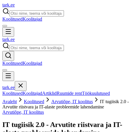
tark
.
ee
Koolitused
Koolitajad
tark
.
ee
Koolitused
Koolitajad
tark
.
ee
Koolitused
Koolitajad
Artiklid
Ruumide rent
Töökuulutused
Avaleht
Koolitused
Arvutiõpe, IT koolitus
IT tugiisik 2.0 -
Arvutite riistvara ja IT-alaste probleemide lahendamine
Arvutiõpe, IT koolitus
IT tugiisik 2.0 - Arvutite riistvara ja IT-