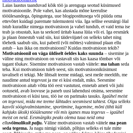
Laias laastus taanduvad kõik töö ja arenguga seotud küsimused
motivatsioonile. Pole vahet, kas alustada mõne keerulise
tööülesandega, õpingutega, uue blogipostitusega või püüda oma
ettevõtet kuidagi paremate tulemusteni viia. Iga sellise eesmärgi õlal
istub kuradike nimega motivatsioon ja vahel tundub, et vaid tema ise
teab ja otsustab, kas ta seekord üritab kaasa lüüa või ei. Iga eesmärk
ja plaan õnnestub vaid siis, kui täideviijatel on selleks tahet ning
tõehetk saabub siis, kui paberil (või mõttes) valminud plaan ellu
astub – kas ikka on motivatsiooni? Kuidas motivatsioon tekib?
Motivatsioonil on väga üldiselt öeldes kaks suunda
– sisemine ja
väline ning motivatsioon on vastavalt siis kas kaasa tõmbav või
tagant tõukav. Sisemine motivatsioon vastab väitele:
ma tahan
seda
teha. Kui motivatsioon tuleb seest, siis motivatsiooniküsimust
tavaliselt ei tekigi. Me lihtsalt teeme midagi, sest meile meeldib, me
naudime antud tegevust ja me ei küsi endalt, miks. Seesmine
motivatsioon aitab võtta töö eest vastutust, ennetab ameti või juhi
ootuseid, avab loovuse ja paneb uusi lahendusi otsima, seesmine
motivatsioon ei küsi tasu, töö ise on parimaks tasuks.
Igaühel meist
on tegevusi, mida me teeme lähtudes seesmisest tahtest. Olgu selleks
kasvõi söögivalmistamine, sportimine, lugemine, mõni (tihti küll
kahjuks üksik) tööülesanne või mis iganes muu tegevus – igaühel
meist on neid. Eesmärgiks peaks olema tuua neid oma
ellu
võimalikult palju.
Väline motivatsioon vastab väitele
ma pean
seda tegema.
Ja nagu nimigi väidab, põhjus selleks ei tule mitte