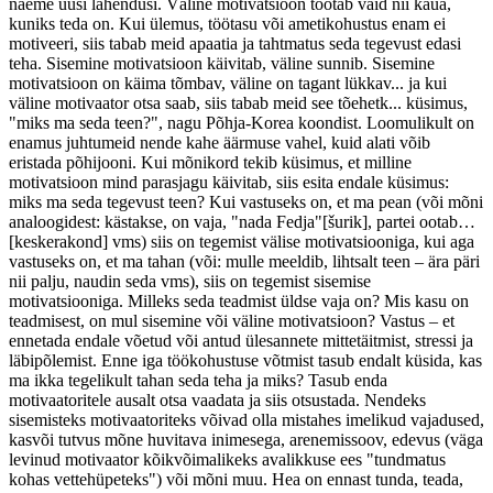
näeme uusi lahendusi. Väline motivatsioon töötab vaid nii kaua,
kuniks teda on. Kui ülemus, töötasu või ametikohustus enam ei
motiveeri, siis tabab meid apaatia ja tahtmatus seda tegevust edasi
teha. Sisemine motivatsioon käivitab, väline sunnib. Sisemine
motivatsioon on käima tõmbav, väline on tagant lükkav... ja kui
väline motivaator otsa saab, siis tabab meid see tõehetk... küsimus,
"miks ma seda teen?", nagu Põhja-Korea koondist. Loomulikult on
enamus juhtumeid nende kahe äärmuse vahel, kuid alati võib
eristada põhijooni. Kui mõnikord tekib küsimus, et milline
motivatsioon mind parasjagu käivitab, siis esita endale küsimus:
miks ma seda tegevust teen? Kui vastuseks on, et ma pean (või mõni
analoogidest: kästakse, on vaja, "nada Fedja"[šurik], partei ootab…
[keskerakond] vms) siis on tegemist välise motivatsiooniga, kui aga
vastuseks on, et ma tahan (või: mulle meeldib, lihtsalt teen – ära päri
nii palju, naudin seda vms), siis on tegemist sisemise
motivatsiooniga. Milleks seda teadmist üldse vaja on? Mis kasu on
teadmisest, on mul sisemine või väline motivatsioon? Vastus – et
ennetada endale võetud või antud ülesannete mittetäitmist, stressi ja
läbipõlemist. Enne iga töökohustuse võtmist tasub endalt küsida, kas
ma ikka tegelikult tahan seda teha ja miks? Tasub enda
motivaatoritele ausalt otsa vaadata ja siis otsustada. Nendeks
sisemisteks motivaatoriteks võivad olla mistahes imelikud vajadused,
kasvõi tutvus mõne huvitava inimesega, arenemissoov, edevus (väga
levinud motivaator kõikvõimalikeks avalikkuse ees "tundmatus
kohas vettehüpeteks") või mõni muu. Hea on ennast tunda, teada,