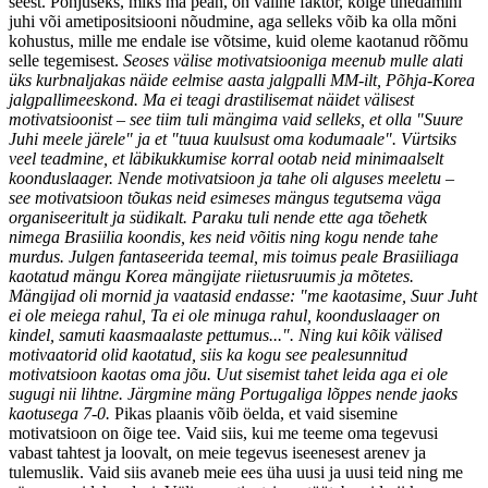
seest. Põhjuseks, miks ma pean, on väline faktor, kõige tihedamini
juhi või ametipositsiooni nõudmine, aga selleks võib ka olla mõni
kohustus, mille me endale ise võtsime, kuid oleme kaotanud rõõmu
selle tegemisest.
Seoses välise motivatsiooniga meenub mulle alati
üks kurbnaljakas näide eelmise aasta jalgpalli MM-ilt, Põhja-Korea
jalgpallimeeskond. Ma ei teagi drastilisemat näidet välisest
motivatsioonist – see tiim tuli mängima vaid selleks, et olla "Suure
Juhi meele järele" ja et "tuua kuulsust oma kodumaale". Vürtsiks
veel teadmine, et läbikukkumise korral ootab neid minimaalselt
koonduslaager. Nende motivatsioon ja tahe oli alguses meeletu –
see motivatsioon tõukas neid esimeses mängus tegutsema väga
organiseeritult ja südikalt. Paraku tuli nende ette aga tõehetk
nimega Brasiilia koondis
, kes neid võitis
ning kogu nende tahe
murdus.
Julgen fantaseerida teemal, mis toimus peale Brasiiliaga
kaotatud mängu Korea mängijate riietusruumis ja mõtetes.
Mängijad oli mornid ja vaatasid endasse: "me kaotasime, Suur Juht
ei ole meiega rahul, Ta ei ole minuga rahul, koonduslaager on
kindel, samuti kaasmaalaste pettumus...". Ning kui kõik välised
motivaatorid olid kaotatud, siis ka k
ogu see pealesunnitud
motivatsioon kaotas oma jõu. Uut sisemist tahet leida aga ei ole
sugugi nii lihtne. Järgmine mäng Portugaliga lõppes nende jaoks
kaotusega 7-0.
Pikas plaanis võib öelda, et vaid sisemine
motivatsioon on õige tee. Vaid siis, kui me teeme oma tegevusi
vabast tahtest ja loovalt, on meie tegevus iseenesest arenev ja
tulemuslik. Vaid siis avaneb meie ees üha uusi ja uusi teid ning me