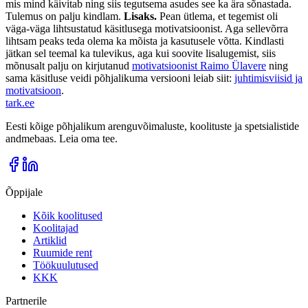
mis mind käivitab ning siis tegutsema asudes see ka ära sõnastada.
Tulemus on palju kindlam.
Lisaks.
Pean ütlema, et tegemist oli
väga-väga lihtsustatud käsitlusega motivatsioonist. Aga sellevõrra
lihtsam peaks teda olema ka mõista ja kasutusele võtta. Kindlasti
jätkan sel teemal ka tulevikus, aga kui soovite lisalugemist, siis
mõnusalt palju on kirjutanud
motivatsioonist Raimo Ülavere
ning
sama käsitluse veidi põhjalikuma versiooni leiab siit:
juhtimisviisid ja
motivatsioon
.
tark
.
ee
Eesti kõige põhjalikum arenguvõimaluste, koolituste ja spetsialistide
andmebaas. Leia oma tee.
Õppijale
Kõik koolitused
Koolitajad
Artiklid
Ruumide rent
Töökuulutused
KKK
Partnerile