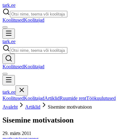
tark
.
ee
Koolitused
Koolitajad
tark
.
ee
Koolitused
Koolitajad
tark
.
ee
Koolitused
Koolitajad
Artiklid
Ruumide rent
Töökuulutused
Avaleht
Artiklid
Sisemine motivatsioon
Sisemine motivatsioon
29. märts 2011
motivatsioon
areng