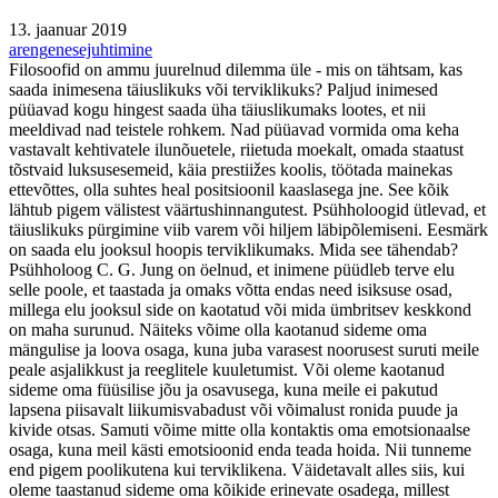
13. jaanuar 2019
areng
enesejuhtimine
Filosoofid on ammu juurelnud dilemma üle - mis on tähtsam, kas
saada inimesena täiuslikuks või terviklikuks? Paljud inimesed
püüavad kogu hingest saada üha täiuslikumaks lootes, et nii
meeldivad nad teistele rohkem. Nad püüavad vormida oma keha
vastavalt kehtivatele ilunõuetele, riietuda moekalt, omada staatust
tõstvaid luksusesemeid, käia prestiižes koolis, töötada mainekas
ettevõttes, olla suhtes heal positsioonil kaaslasega jne. See kõik
lähtub pigem välistest väärtushinnangutest. Psühholoogid ütlevad, et
täiuslikuks pürgimine viib varem või hiljem läbipõlemiseni. Eesmärk
on saada elu jooksul hoopis terviklikumaks. Mida see tähendab?
Psühholoog C. G. Jung on öelnud, et inimene püüdleb terve elu
selle poole, et taastada ja omaks võtta endas need isiksuse osad,
millega elu jooksul side on kaotatud või mida ümbritsev keskkond
on maha surunud. Näiteks võime olla kaotanud sideme oma
mängulise ja loova osaga, kuna juba varasest noorusest suruti meile
peale asjalikkust ja reeglitele kuuletumist. Või oleme kaotanud
sideme oma füüsilise jõu ja osavusega, kuna meile ei pakutud
lapsena piisavalt liikumisvabadust või võimalust ronida puude ja
kivide otsas. Samuti võime mitte olla kontaktis oma emotsionaalse
osaga, kuna meil kästi emotsioonid enda teada hoida. Nii tunneme
end pigem poolikutena kui terviklikena. Väidetavalt alles siis, kui
oleme taastanud sideme oma kõikide erinevate osadega, millest