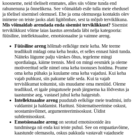
koosneme, neid tõeliselt emmates, alles siis võime tunda end
rahunenuna ja õnnelikena. See võimaldab esile tulla meie ehedusel
ja tõelisel sisemisel olemusel. Ehe ja oma olemusega kontaktis olev
inimene on teiste jaoks alati ligitõmbav, sest ta mõjub terviklikuna.
Mis võimaldab arendada enda sisemist terviklikkust?
Sisemist
terviklikkust võime laias laastus arendada läbi nelja kategooria:
füüsiline, intellektuaalne, emotsionaalne ja vaimne areng.
Füüsiline areng
hõlmab eelkõige meie keha. Me teeme
teadlikult midagi oma keha heaks, et selles ennast hästi tunda.
Näiteks liigume palju värskes õhus, tegeleme mingi
spordialaga, käime trennis. Meil on mingi eesmärk ja oleme
motiveeritud selle nimel oma keha toonuses hoidma. Peame
oma keha pühaks ja kuulame oma keha vajadusi. Kui keha
vajab puhkust, siis pakume talle seda. Kui ta vajab
tervislikumat toitumist, siis muudame oma menüüd. Oleme
teadlikud, et igale pingutusele peab järgnema ka lõdvestus ja
taastumise aeg, vastasel juhul keha haigestub.
Intellektuaalne areng
puudutab eelkõige meie teadmisi, info
valdamist ja haldamist. Haritust. Süstematiseerimise oskust,
seostamisvõimet, argumenteerimisoskust. Üldist
suhtlemisoskust.
Emotsionaalne areng
on seotud emotsioonide ära
tundmisega nii enda kui teiste puhul. See on empaatiavõime,
kaastunde olemasolu, oskus pakkuda vastavalt vajadusele