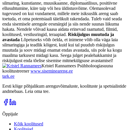
silmaring, kunstianne, muusikaanne, diplomaatilisus, positiivne
ellusuhtumine, kiire taip või hea üldistusvõime. Olemasolevad
tugevused on kui vundament, millele meie isiksuslik areng saab
toetuda, et oma potentsiaali täielikult rakendada. Tuleb vaid seada
enda sisemisele arengule eesmärgid ja siis nende suunas liikuma
hakata. Nendele võivad kaasa aidata erinevad raamatud, filmid,
koolitused, vestlusringid, teraapiad.
Riskijulgus muutuda ja
avastada
Lõpetuseks võib öelda, et inimene võib olla väga laia
silmaringiga ja teadlik kõigest, kuid kui tal puudub riskijulgus
muutuda ja soov midagi enamat endas avastada, siis pole ka kogu
maailma tarkusest midagi kasu. Seega julget pealehakkamist ja
riskijulgust enda tõelise sisemise mitmekülgsuse avastamisel!
Kristel Rannamees Psühholoogiasuuna
koolitustreener
www.sisemineareng.ee
tark
.
ee
Eesti kõige põhjalikum arenguvõimaluste, koolituste ja spetsialistide
andmebaas. Leia oma tee.
Õppijale
Kõik koolitused
Koolitajad