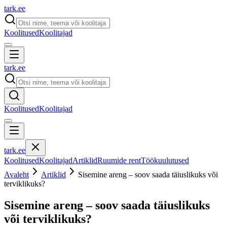
tark
.
ee
Koolitused
Koolitajad
tark
.
ee
Koolitused
Koolitajad
tark
.
ee
Koolitused
Koolitajad
Artiklid
Ruumide rent
Töökuulutused
Avaleht
Artiklid
Sisemine areng – soov saada täiuslikuks või
terviklikuks?
Sisemine areng – soov saada täiuslikuks
või terviklikuks?