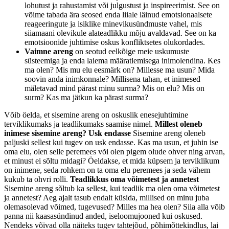
lohutust ja rahustamist või julgustust ja inspireerimist. See on
võime tabada ära seosed enda liiale läinud emotsionaalsete
reageeringute ja isiklike minevikusündmuste vahel, mis
siiamaani olevikule alateadlikku mõju avaldavad. See on ka
emotsioonide juhtimise oskus konfliktsetes olukordades.
Vaimne areng
on seotud eelkõige meie uskumuste
süsteemiga ja enda laiema määratlemisega inimolendina. Kes
ma olen? Mis mu elu eesmärk on? Millesse ma usun? Mida
soovin anda inimkonnale? Millisena tahan, et inimesed
mäletavad mind pärast minu surma? Mis on elu? Mis on
surm? Kas ma jätkun ka pärast surma?
Võib öelda, et sisemine areng on oskuslik enesejuhtimine
terviklikumaks ja teadlikumaks saamise nimel.
Millest oleneb
inimese sisemine areng?
Usk endasse
Sisemine areng oleneb
paljuski sellest kui tugev on usk endasse. Kas ma usun, et juhin ise
oma elu, olen selle peremees või olen pigem olude ohver ning arvan,
et minust ei sõltu midagi? Öeldakse, et mida küpsem ja terviklikum
on inimene, seda rohkem on ta oma elu peremees ja seda vähem
kukub ta ohvri rolli.
Teadlikkus oma võimetest ja annetest
Sisemine areng sõltub ka sellest, kui teadlik ma olen oma võimetest
ja annetest? Aeg ajalt tasub endalt küsida, millised on minu juba
olemasolevad võimed, tugevused? Milles ma hea olen? Siia alla võib
panna nii kaasasündinud anded, iseloomujooned kui oskused.
Nendeks võivad olla näiteks tugev tahtejõud, põhimõttekindlus, lai