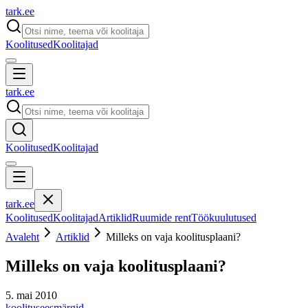
tark
.
ee
Koolitused
Koolitajad
tark
.
ee
Koolitused
Koolitajad
tark
.
ee
Koolitused
Koolitajad
Artiklid
Ruumide rent
Töökuulutused
Avaleht
Artiklid
Milleks on vaja koolitusplaani?
Milleks on vaja koolitusplaani?
5. mai 2010
koolitus
eesmärgid