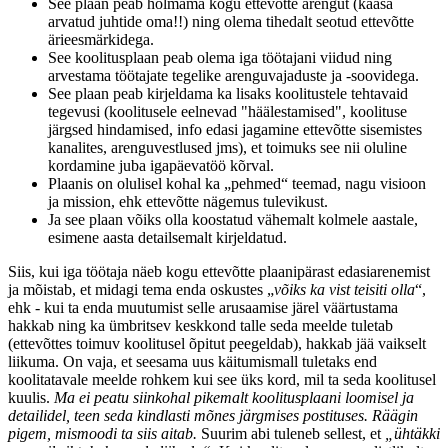
See plaan peab hõlmama kogu ettevõtte arengut (kaasa
arvatud juhtide oma!!) ning olema tihedalt seotud ettevõtte
ärieesmärkidega.
See koolitusplaan peab olema iga töötajani viidud ning
arvestama töötajate tegelike arenguvajaduste ja -soovidega.
See plaan peab kirjeldama ka lisaks koolitustele tehtavaid
tegevusi (koolitusele eelnevad "häälestamised", koolituse
järgsed hindamised, info edasi jagamine ettevõtte sisemistes
kanalites, arenguvestlused jms), et toimuks see nii oluline
kordamine juba igapäevatöö kõrval.
Plaanis on olulisel kohal ka „pehmed“ teemad, nagu visioon
ja mission, ehk ettevõtte nägemus tulevikust.
Ja see plaan võiks olla koostatud vähemalt kolmele aastale,
esimene aasta detailsemalt kirjeldatud.
Siis, kui iga töötaja näeb kogu ettevõtte plaanipärast edasiarenemist
ja mõistab, et midagi tema enda oskustes „
võiks ka vist teisiti olla
“,
ehk - kui ta enda muutumist selle arusaamise järel väärtustama
hakkab ning ka ümbritsev keskkond talle seda meelde tuletab
(ettevõttes toimuv koolitusel õpitut peegeldab), hakkab jää vaikselt
liikuma. On vaja, et seesama uus käitumismall tuletaks end
koolitatavale meelde rohkem kui see üks kord, mil ta seda koolitusel
kuulis.
Ma ei peatu siinkohal pikemalt koolitusplaani loomisel ja
detailidel, teen seda kindlasti mõnes järgmises postituses. Räägin
pigem, mismoodi ta siis aitab.
Suurim abi tuleneb sellest, et
„ühtäkki