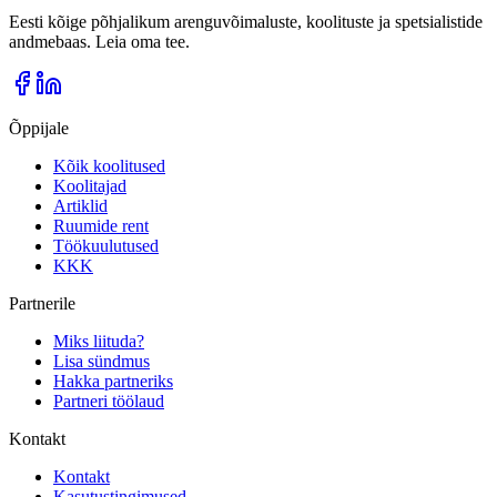
Eesti kõige põhjalikum arenguvõimaluste, koolituste ja spetsialistide
andmebaas. Leia oma tee.
Õppijale
Kõik koolitused
Koolitajad
Artiklid
Ruumide rent
Töökuulutused
KKK
Partnerile
Miks liituda?
Lisa sündmus
Hakka partneriks
Partneri töölaud
Kontakt
Kontakt
Kasutustingimused