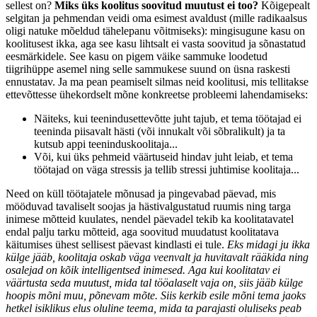
sellest on?
Miks üks koolitus soovitud muutust ei too?
Kõigepealt
selgitan ja pehmendan veidi oma esimest avaldust (mille radikaalsus
oligi natuke mõeldud tähelepanu võitmiseks): mingisugune kasu on
koolitusest ikka, aga see kasu lihtsalt ei vasta soovitud ja sõnastatud
eesmärkidele. See kasu on pigem väike sammuke loodetud
tiigrihüppe asemel ning selle sammukese suund on üsna raskesti
ennustatav. Ja ma pean peamiselt silmas neid koolitusi, mis tellitakse
ettevõttesse ühekordselt mõne konkreetse probleemi lahendamiseks:
Näiteks, kui teenindusettevõtte juht tajub, et tema töötajad ei
teeninda piisavalt hästi (või innukalt või sõbralikult) ja ta
kutsub appi teeninduskoolitaja...
Või, kui üks pehmeid väärtuseid hindav juht leiab, et tema
töötajad on väga stressis ja tellib stressi juhtimise koolitaja...
Need on küll töötajatele mõnusad ja pingevabad päevad, mis
mööduvad tavaliselt soojas ja hästivalgustatud ruumis ning targa
inimese mõtteid kuulates, nendel päevadel tekib ka koolitatavatel
endal palju tarku mõtteid, aga soovitud muudatust koolitatava
käitumises ühest sellisest päevast kindlasti ei tule.
Eks midagi ju ikka
külge jääb, koolitaja oskab väga veenvalt ja huvitavalt rääkida ning
osalejad on kõik intelligentsed inimesed. Aga kui koolitatav ei
väärtusta seda muutust, mida tal tööalaselt vaja on, siis jääb külge
hoopis mõni muu, põnevam mõte. Siis kerkib esile mõni tema jaoks
hetkel isiklikus elus oluline teema, mida ta parajasti oluliseks peab