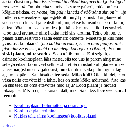
aasta pärast on
juhtimissüsteemid täielikult integreeritud ja töötajad
motiveeritud
. On oht teha valmis „üks tore paber“, mida on hea
kõigile näidata, et
„vaata, kui palju lahedaid võõrsõnu siin on!“ ...
ja
millel ei ole reaalse eluga tegelikult mingit pistmist. Kui planeerid,
siis tee seda lihtsalt ja realistlikult, nii, et ise ka usud sellesse. Ja nii,
et iga töötaja aru saaks, millest jutt käib. Sea realistlikud eesmärgid
ja ootused arengule ning hakka neid siis järgima. Teine oht on, et
plaani täitmisest võib saada eesmärk omaette. Mäletate ju küll neid
„viisaastaku plaane“ (
ma kaldun arvama, et siin ongi põhjus, miks
plaanidesse ei usu, meid on nendega kunagi ära rikutud)
.
See on
siiski plaan, mitte seadus.
Seda tohib muuta. Kui selgub, et
esimene koolitusplaan läks metsa, siis tee uus ja parem ning mine
sellega edasi. Ja on veel selline oht, et Sa mõistad küll planeerimise
ja eesmärgistamise vajalikkust, mõistad ilma seda juttu lugematagi...
aga miskipärast Sa lihtsalt ei tee seda.
Miks küll?
Olen kindel, et on
väga palju ettevõtteid ja juhte, kes on seda kõike mõistnud. Aga kas
Sa siis teed ka oma ettevõttes neid asju? Lood plaani ja mõtled
pikaajaliselt? Kui ei, siis küsi endalt, miks Sa ei tee.
Loe veel samal
teemal:
Koolitusplaan. Põhimõtted ja eesmärgid
Koolituse planeerimine
Kuidas teha (ilma koolitusteta) koolitusplaani
tark
.
ee