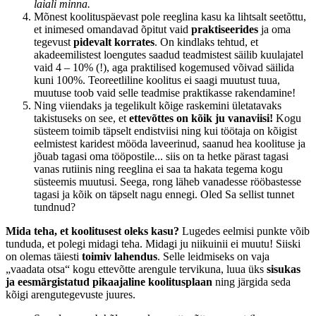
laiali minna.
Mõnest koolituspäevast pole reeglina kasu ka lihtsalt seetõttu,
et inimesed omandavad õpitut vaid
praktiseerides
ja oma
tegevust
pidevalt korrates
. On kindlaks tehtud, et
akadeemilistest loengutes saadud teadmistest säilib kuulajatel
vaid 4 – 10% (!), aga praktilised kogemused võivad säilida
kuni 100%. Teoreetliline koolitus ei saagi muutust tuua,
muutuse toob vaid selle teadmise praktikasse rakendamine!
Ning viiendaks ja tegelikult kõige raskemini ületatavaks
takistuseks on see, et
ettevõttes on kõik ju vanaviisi!
Kogu
süsteem toimib täpselt endistviisi ning kui töötaja on kõigist
eelmistest karidest mööda laveerinud, saanud hea koolituse ja
jõuab tagasi oma tööpostile... siis on ta hetke pärast tagasi
vanas rutiinis ning reeglina ei saa ta hakata tegema kogu
süsteemis muutusi. Seega, rong läheb vanadesse rööbastesse
tagasi ja kõik on täpselt nagu ennegi. Oled Sa sellist tunnet
tundnud?
Mida teha, et koolitusest oleks kasu?
Lugedes eelmisi punkte võib
tunduda, et polegi midagi teha. Midagi ju niikuinii ei muutu! Siiski
on olemas täiesti
toimiv lahendus
. Selle leidmiseks on vaja
„vaadata otsa“ kogu ettevõtte arengule tervikuna, luua üks
sisukas
ja eesmärgistatud pikaajaline koolitusplaan
ning järgida seda
kõigi arengutegevuste juures.