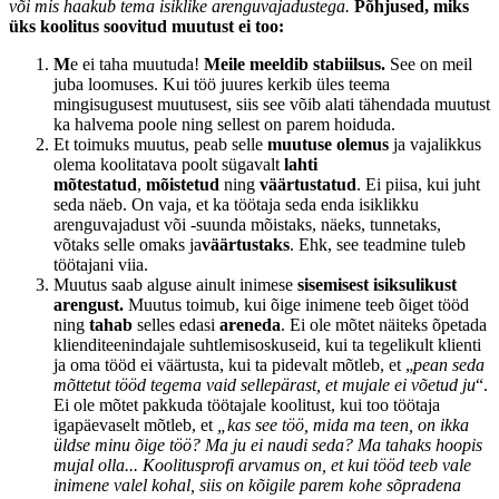
või mis haakub tema isiklike arenguvajadustega.
Põhjused, miks
üks koolitus soovitud muutust ei too:
M
e ei taha muutuda!
Meile meeldib stabiilsus.
See on meil
juba loomuses. Kui töö juures kerkib üles teema
mingisugusest muutusest, siis see võib alati tähendada muutust
ka halvema poole ning sellest on parem hoiduda.
Et toimuks muutus, peab selle
muutuse olemus
ja vajalikkus
olema koolitatava poolt sügavalt
lahti
mõtestatud
,
mõistetud
ning
väärtustatud
. Ei piisa, kui juht
seda näeb. On vaja, et ka töötaja seda enda isiklikku
arenguvajadust või -suunda mõistaks, näeks, tunnetaks,
võtaks selle omaks ja
väärtustaks
. Ehk, see teadmine tuleb
töötajani viia.
Muutus saab alguse ainult inimese
sisemisest isiksulikust
arengust.
Muutus toimub, kui õige inimene teeb õiget tööd
ning
tahab
selles edasi
areneda
. Ei ole mõtet näiteks õpetada
klienditeenindajale suhtlemisoskuseid, kui ta tegelikult klienti
ja oma tööd ei väärtusta, kui ta pidevalt mõtleb, et „
pean seda
mõttetut tööd tegema vaid sellepärast, et mujale ei võetud ju
“.
Ei ole mõtet pakkuda töötajale koolitust, kui too töötaja
igapäevaselt mõtleb, et
„kas see töö, mida ma teen, on ikka
üldse minu õige töö? Ma ju ei naudi seda? Ma tahaks hoopis
mujal olla...
Koolitusprofi arvamus on, et kui tööd teeb vale
inimene valel kohal, siis on kõigile parem kohe sõpradena