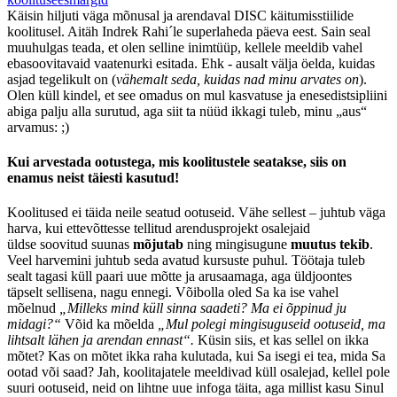
Käisin hiljuti väga mõnusal ja arendaval DISC käitumisstiilide
koolitusel. Aitäh Indrek Rahi´le superlaheda päeva eest. Sain seal
muuhulgas teada, et olen selline inimtüüp, kellele meeldib vahel
ebasoovitavaid vaatenurki esitada. Ehk - ausalt välja öelda, kuidas
asjad tegelikult on (
vähemalt seda, kuidas nad minu arvates on
).
Olen küll kindel, et see omadus on mul kasvatuse ja enesedistsipliini
abiga palju alla surutud, aga siit ta nüüd ikkagi tuleb, minu „aus“
arvamus: ;)
Kui arvestada ootustega, mis koolitustele seatakse, siis on
enamus neist täiesti kasutud!
Koolitused ei täida neile seatud ootuseid. Vähe sellest – juhtub väga
harva, kui ettevõttesse tellitud arendusprojekt osalejaid
üldse soovitud suunas
mõjutab
ning mingisugune
muutus
tekib
.
Veel harvemini juhtub seda avatud kursuste puhul. Töötaja tuleb
sealt tagasi küll paari uue mõtte ja arusaamaga, aga üldjoontes
täpselt sellisena, nagu ennegi. Võibolla oled Sa ka ise vahel
mõelnud
„Milleks mind küll sinna saadeti? Ma ei õppinud ju
midagi?“
Võid ka mõelda
„Mul polegi mingisuguseid ootuseid, ma
lihtsalt lähen ja arendan ennast“.
Küsin siis, et kas sellel on ikka
mõtet? Kas on mõtet ikka raha kulutada, kui Sa isegi ei tea, mida Sa
ootad või saad? Jah, koolitajatele meeldivad küll osalejad, kellel pole
suuri ootuseid, neid on lihtne uue infoga täita, aga millist kasu Sinul