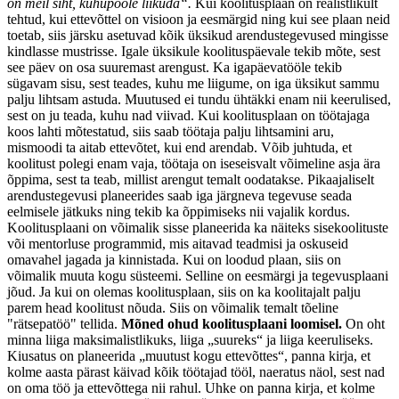
on meil siht, kuhupoole liikuda“.
Kui koolitusplaan on realistlikult
tehtud, kui ettevõttel on visioon ja eesmärgid ning kui see plaan neid
toetab, siis järsku asetuvad kõik üksikud arendustegevused mingisse
kindlasse mustrisse. Igale üksikule koolituspäevale tekib mõte, sest
see päev on osa suuremast arengust. Ka igapäevatööle tekib
sügavam sisu, sest teades, kuhu me liigume, on iga üksikut sammu
palju lihtsam astuda. Muutused ei tundu ühtäkki enam nii keerulised,
sest on ju teada, kuhu nad viivad. Kui koolitusplaan on töötajaga
koos lahti mõtestatud, siis saab töötaja palju lihtsamini aru,
mismoodi ta aitab ettevõtet, kui end arendab. Võib juhtuda, et
koolitust polegi enam vaja, töötaja on iseseisvalt võimeline asja ära
õppima, sest ta teab, millist arengut temalt oodatakse. Pikaajaliselt
arendustegevusi planeerides saab iga järgneva tegevuse seada
eelmisele jätkuks ning tekib ka õppimiseks nii vajalik kordus.
Koolitusplaani on võimalik sisse planeerida ka näiteks sisekoolituste
või mentorluse programmid, mis aitavad teadmisi ja oskuseid
omavahel jagada ja kinnistada. Kui on loodud plaan, siis on
võimalik muuta kogu süsteemi. Selline on eesmärgi ja tegevusplaani
jõud. Ja kui on olemas koolitusplaan, siis on ka koolitajalt palju
parem head koolitust nõuda. Siis on võimalik temalt tõeline
"rätsepatöö" tellida.
Mõned ohud koolitusplaani loomisel.
On oht
minna liiga maksimalistlikuks, liiga „suureks“ ja liiga keeruliseks.
Kiusatus on planeerida „muutust kogu ettevõttes“, panna kirja, et
kolme aasta pärast käivad kõik töötajad tööl, naeratus näol, sest nad
on oma töö ja ettevõttega nii rahul. Uhke on panna kirja, et kolme