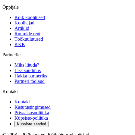
Õppijale
Kõik koolitused
Koolitajad
Artiklid
Ruumide rent
Töökuulutused
KKK
Partnerile
Miks liituda?
Lisa sündmus
Hakka partneriks
Partneri töölaud
Kontakt
Kontakt
Kasutustingimused
Privaatsuspoliitika
Küpsiste-poliitika
Küpsiste seaded
© 2008 –
2026
tark.ee. Kõik õigused kaitstud.