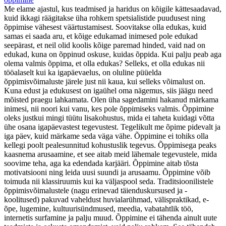
Me elame ajastul, kus teadmised ja haridus on kõigile kättesaadavad,
kuid ikkagi räägitakse üha rohkem spetsialistide puudusest ning
õppimise vähesest väärtustamisest. Soovitakse olla edukas, kuid
samas ei saada aru, et kõige edukamad inimesed pole edukad
seepärast, et neil olid koolis kõige paremad hinded, vaid nad on
edukad, kuna on õppinud oskuse, kuidas õppida. Kui palju peab aga
olema valmis õppima, et olla edukas? Selleks, et olla edukas nii
tööalaselt kui ka igapäevaelus, on oluline püüelda
õppimisvõimaluste järele just nii kaua, kui selleks võimalust on.
Kuna edust ja edukusest on igaühel oma nägemus, siis jäägu need
mõisted praegu lahkamata. Olen üha sagedamini hakanud märkama
inimesi, nii noori kui vanu, kes pole õppimiseks valmis. Õppimine
oleks justkui mingi tüütu lisakohustus, mida ei taheta kuidagi võtta
ühe osana igapäevastest tegevustest. Tegelikult me õpime pidevalt ja
iga päev, kuid märkame seda väga vähe. Õppimine ei tohiks olla
kellegi poolt pealesunnitud kohustuslik tegevus. Õppimisega peaks
kaasnema arusaamine, et see aitab meid lähemale tegevustele, mida
soovime teha, aga ka edendada karjääri. Õppimine aitab tõsta
motivatsiooni ning leida uusi suundi ja arusaamu. Õppimine võib
toimuda nii klassiruumis kui ka väljaspool seda. Traditsioonilistele
õppimisvõimalustele (nagu erinevad täienduskursused ja -
koolitused) pakuvad vaheldust huvialarühmad, välispraktikad, e-
õpe, lugemine, kultuurisündmused, meedia, vabatahtlik töö,
internetis surfamine ja palju muud. Õppimine ei tähenda ainult uute