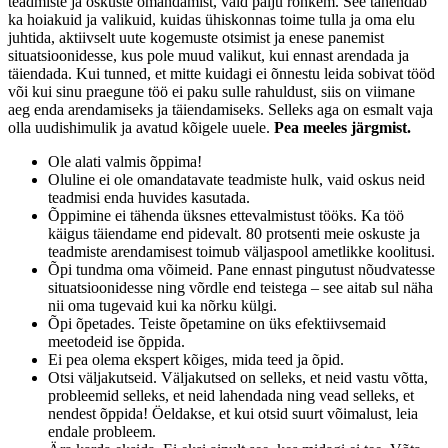
teadmiste ja oskuste omandamist, vaid palju rohkem. See tähendab
ka hoiakuid ja vali­kuid, kuidas ühiskonnas toime tulla ja oma elu
juhtida, aktiivselt uute kogemuste otsimist ja enese panemist
situatsioonidesse, kus pole muud valikut, kui ennast arendada ja
täiendada. Kui tunned, et mitte kuidagi ei õnnestu leida sobivat tööd
või kui sinu praegune töö ei paku sulle rahuldust, siis on viimane
aeg enda arendamiseks ja täiendamiseks. Selleks aga on esmalt vaja
olla uudishimulik ja avatud kõigele uuele.
Pea meeles järgmist.
Ole alati valmis õppima!
Oluline ei ole omandatavate teadmiste hulk, vaid oskus neid
teadmisi enda huvides kasutada.
Õppimine ei tähenda üksnes ettevalmistust tööks. Ka töö
käigus täiendame end pidevalt. 80 protsenti meie oskuste ja
teadmiste arendamisest toimub väljaspool ametlikke koolitusi.
Õpi tundma oma võimeid. Pane ennast pingutust nõudvatesse
situatsioonidesse ning võrdle end teistega – see aitab sul näha
nii oma tugevaid kui ka nõrku külgi.
Õpi õpetades. Teiste õpetamine on üks efektiivsemaid
meetodeid ise õppida.
Ei pea olema ekspert kõiges, mida teed ja õpid.
Otsi väljakutseid. Väljakutsed on selleks, et neid vastu võtta,
probleemid selleks, et neid lahendada ning vead selleks, et
nendest õppida! Öeldakse, et kui otsid suurt võimalust, leia
endale probleem.