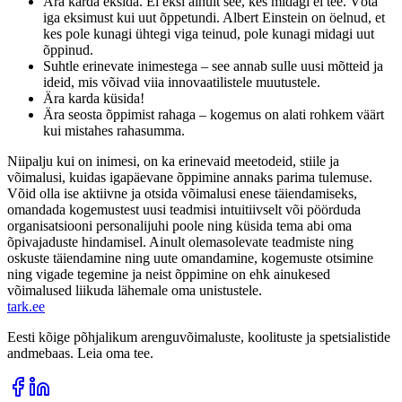
Ära karda eksida. Ei eksi ainult see, kes midagi ei tee. Võta
iga eksimust kui uut õppetundi. Albert Einstein on öelnud, et
kes pole kunagi ühtegi viga teinud, pole kunagi midagi uut
õppinud.
Suhtle erinevate inimestega – see annab sulle uusi mõtteid ja
ideid, mis võivad viia innovaatilistele muutustele.
Ära karda küsida!
Ära seosta õppimist rahaga – kogemus on alati rohkem väärt
kui mistahes rahasumma.
Niipalju kui on inimesi, on ka erinevaid meetodeid, stiile ja
võimalusi, kuidas igapäevane õppimine annaks parima tulemuse.
Võid olla ise aktiivne ja otsida võimalusi enese täiendamiseks,
omandada kogemustest uusi teadmisi intuitiivselt või pöörduda
organisatsiooni personalijuhi poole ning küsida tema abi oma
õpivajaduste hindamisel. Ainult olemasolevate teadmiste ning
oskuste täiendamine ning uute omandamine, kogemuste otsimine
ning vigade tegemine ja neist õppimine on ehk ainukesed
võimalused liikuda lähemale oma unistustele.
tark
.
ee
Eesti kõige põhjalikum arenguvõimaluste, koolituste ja spetsialistide
andmebaas. Leia oma tee.