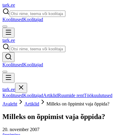
tark
.
ee
Koolitused
Koolitajad
tark
.
ee
Koolitused
Koolitajad
tark
.
ee
Koolitused
Koolitajad
Artiklid
Ruumide rent
Töökuulutused
Avaleht
Artiklid
Milleks on õppimist vaja õppida?
Milleks on õppimist vaja õppida?
20. november 2007
õppimine