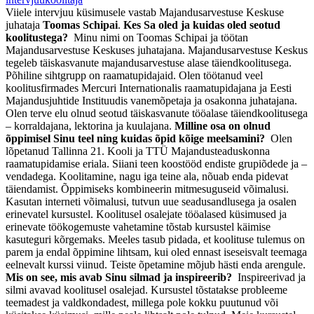
Viiele intervjuu küsimusele vastab Majandusarvestuse Keskuse
juhataja
Toomas Schipai
.
Kes Sa oled ja kuidas oled seotud
koolitustega?
Minu nimi on Toomas Schipai ja töötan
Majandusarvestuse Keskuses juhatajana. Majandusarvestuse Keskus
tegeleb täiskasvanute majandusarvestuse alase täiendkoolitusega.
Põhiline sihtgrupp on raamatupidajaid. Olen töötanud veel
koolitusfirmades Mercuri Internationalis raamatupidajana ja Eesti
Majandusjuhtide Instituudis vanemõpetaja ja osakonna juhatajana.
Olen terve elu olnud seotud täiskasvanute tööalase täiendkoolitusega
– korraldajana, lektorina ja kuulajana.
Milline osa on olnud
õppimisel Sinu teel ning kuidas õpid kõige meelsamini?
Olen
lõpetanud Tallinna 21. Kooli ja TTÜ Majandusteaduskonna
raamatupidamise eriala. Siiani teen koostööd endiste grupiõdede ja –
vendadega. Koolitamine, nagu iga teine ala, nõuab enda pidevat
täiendamist. Õppimiseks kombineerin mitmesuguseid võimalusi.
Kasutan interneti võimalusi, tutvun uue seadusandlusega ja osalen
erinevatel kursustel. Koolitusel osalejate tööalased küsimused ja
erinevate töökogemuste vahetamine tõstab kursustel käimise
kasuteguri kõrgemaks. Meeles tasub pidada, et koolituse tulemus on
parem ja endal õppimine lihtsam, kui oled ennast iseseisvalt teemaga
eelnevalt kurssi viinud. Teiste õpetamine mõjub hästi enda arengule.
Mis on see, mis avab Sinu silmad ja inspireerib?
Inspireerivad ja
silmi avavad koolitusel osalejad. Kursustel tõstatakse probleeme
teemadest ja valdkondadest, millega pole kokku puutunud või