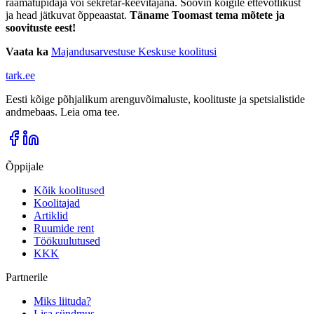
raamatupidaja või sekretär-keevitajana. Soovin kõigile ettevõtlikust
ja head jätkuvat õppeaastat.
Täname Toomast tema mõtete ja
soovituste eest!
Vaata ka
Majandusarvestuse Keskuse koolitusi
tark
.
ee
Eesti kõige põhjalikum arenguvõimaluste, koolituste ja spetsialistide
andmebaas. Leia oma tee.
Õppijale
Kõik koolitused
Koolitajad
Artiklid
Ruumide rent
Töökuulutused
KKK
Partnerile
Miks liituda?
Lisa sündmus