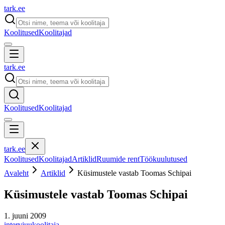
tark
.
ee
Koolitused
Koolitajad
tark
.
ee
Koolitused
Koolitajad
tark
.
ee
Koolitused
Koolitajad
Artiklid
Ruumide rent
Töökuulutused
Avaleht
Artiklid
Küsimustele vastab Toomas Schipai
Küsimustele vastab Toomas Schipai
1. juuni 2009
intervjuu
koolitaja