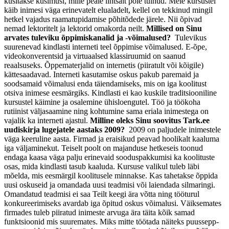
küsitakse küsimusi, mille peale lihtsalt pole tulnud. Meie kursustel
käib inimesi väga erinevatelt elualadelt, kellel on tekkinud mingil
hetkel vajadus raamatupidamise põhitõdede järele. Nii õpivad
nemad lektoritelt ja lektorid omakorda neilt.
Millised on Sinu
arvates tuleviku õppimiskanalid ja -võimalused?
Tulevikus
suurenevad kindlasti interneti teel õppimise võimalused. E-õpe,
videokonverentsid ja virtuaalsed klassiruumid on saanud
reaalsuseks. Õppematerjalid on internetis (piiratult või kõigile)
kättesaadavad. Interneti kasutamise oskus pakub paremaid ja
soodsamaid võimalusi enda täiendamiseks, mis on iga koolitust
otsiva inimese eesmärgiks. Kindlasti ei kao kuskile traditsiooniline
kursustel käimine ja osalemine ühisloengutel. Töö ja töökoha
rutiinist väljasaamine ning kohtumine sama eriala inimestega on
vajalik ka interneti ajastul.
Milline oleks Sinu soovitus Tark.ee
uudiskirja lugejatele aastaks 2009?
2009 on paljudele inimestele
väga keeruline aasta. Firmad ja eraisikud peavad hoolikalt kaaluma
iga väljaminekut. Teiselt poolt on majanduse hetkeseis toonud
endaga kaasa väga palju erinevaid sooduspakkumisi ka koolituste
osas, mida kindlasti tasub kaaluda. Kursuse valikul tuleb läbi
mõelda, mis eesmärgil koolitusele minnakse. Kas tahetakse õppida
uusi oskuseid ja omandada uusi teadmisi või laiendada silmaringi.
Omandatud teadmisi ei saa Teilt keegi ära võtta ning tööturul
konkureerimiseks avardab iga õpitud oskus võimalusi. Väiksemates
firmades tuleb piiratud inimeste arvuga ära täita kõik samad
funktsioonid mis suuremates. Miks mitte töötada näiteks puussepp-