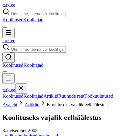
tark
.
ee
Koolitused
Koolitajad
tark
.
ee
Koolitused
Koolitajad
tark
.
ee
Koolitused
Koolitajad
Artiklid
Ruumide rent
Töökuulutused
Avaleht
Artiklid
Koolituseks vajalik eelhäälestus
Koolituseks vajalik eelhäälestus
3. detsember 2008
koolitus
praktilised-teadmised