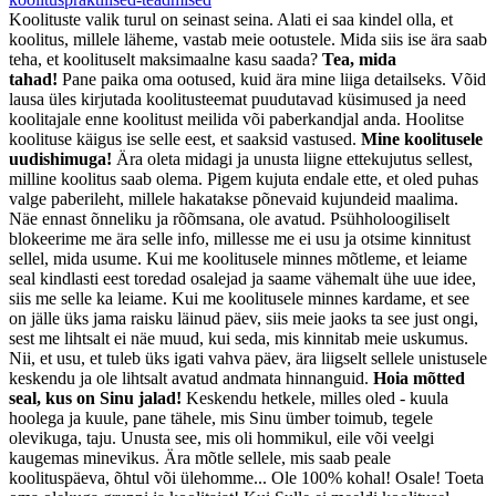
Koolituste valik turul on seinast seina. Alati ei saa kindel olla, et
koolitus, millele läheme, vastab meie ootustele. Mida siis ise ära saab
teha, et koolituselt maksimaalne kasu saada?
Tea, mida
tahad!
Pane paika oma ootused, kuid ära mine liiga detailseks. Võid
lausa üles kirjutada koolitusteemat puudutavad küsimused ja need
koolitajale enne koolitust meilida või paberkandjal anda. Hoolitse
koolituse käigus ise selle eest, et saaksid vastused.
Mine koolitusele
uudishimuga!
Ära oleta midagi ja unusta liigne ettekujutus sellest,
milline koolitus saab olema. Pigem kujuta endale ette, et oled puhas
valge paberileht, millele hakatakse põnevaid kujundeid maalima.
Näe ennast õnneliku ja rõõmsana, ole avatud. Psühholoogiliselt
blokeerime me ära selle info, millesse me ei usu ja otsime kinnitust
sellel, mida usume. Kui me koolitusele minnes mõtleme, et leiame
seal kindlasti eest toredad osalejad ja saame vähemalt ühe uue idee,
siis me selle ka leiame. Kui me koolitusele minnes kardame, et see
on jälle üks jama raisku läinud päev, siis meie jaoks ta see just ongi,
sest me lihtsalt ei näe muud, kui seda, mis kinnitab meie uskumus.
Nii, et usu, et tuleb üks igati vahva päev, ära liigselt sellele unistusele
keskendu ja ole lihtsalt avatud andmata hinnanguid.
Hoia mõtted
seal, kus on Sinu jalad!
Keskendu hetkele, milles oled - kuula
hoolega ja kuule, pane tähele, mis Sinu ümber toimub, tegele
olevikuga, taju. Unusta see, mis oli hommikul, eile või veelgi
kaugemas minevikus. Ära mõtle sellele, mis saab peale
koolituspäeva, õhtul või ülehomme... Ole 100% kohal! Osale! Toeta