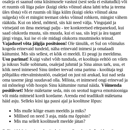
osaleja ei saanud oma küsimusele vastust (sest seda ei esitatudki) või
et ruumis oli liiga palav (kuigi oleks võinud akna lahti teha ja teema
üles tõsta) või et ruumis oli liiga külm (kuigi oleks võinud akna
sulgeda) või et mingist teemast oleks võinud rohkem, mingist vähem
rääkida. Kui on ideid, mõtteid, siis käi need välja. Vingujaid ja
virisejaid on ilma meietagi palju - tee konkreetsed ettepanekud, kui
saad olukorda muuta, siis muuda, kui ei saa, siis lepi ja ära tagant
järgi vingu, kui ise ei ole midagi olukorra muutmiseks teinud.
Vajadusel võta jälgija positsioon!
Ole tänulik, et Sul on võimalus
kogeda erinevaid tundeid, näha erinevaid inimesi ja omalaadi
käitumist. Mis siis sellest, et kõik ei meeldi. Ei peagi ju meeldima.
Usu parimat!
Kuigi vahel võib tunduda, et koolitaja eeltöö on vilets
ja isiksus Sulle sobimatu, osalejad juhmid ja Sina ainus tark, usu, et
kõik need inimesed Sinu ümber teevad oma parima - koolitaja tegi
põhjaliku ettevalmistustöö, osalejad on just nii arukad, kui nad seda
oma taseme järgi suudavad olla. Mõista, et inimesed ongi erinevad ja
nii mõnelegi võib hoopis Sinu käitumine rumal näida.
Võimenda
positiivset!
Meie mäletame seda, mis on seotud tugeva emotsiooniga
või mida mitmeid kordi kordame. Arenda end teadlikult mäletama
häid asju. Selleks küsi iga pausi ajal ja koolituse lõpus:
Mis mulle kõige enam meeldis ja miks?
Millised on need 3 asja, mida ma õppisin?
Mis ma sellelt koolituselt meelde jätan?