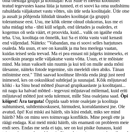
oma olekuga gruppi ja koolitajat! Kui Sulle ei meeldi koolitusel
teatud tegevustes kaasa lüüa ja tunned, et ei soovi ka oma uudishimu
rahuldada väljakutset vastu võttes, siis ütle seda koolitajale. Ütle otse
ja ausalt ja põhjenda lühidalt tänades koolitajat (ja gruppi)
tolerantsuse eest. Usu, me kõik oleme olnud olukorras, kus me ei
taha midagi teha - tihti küll selgub, end ületades ja osaledes, et
kogemus oli seda väärt, et proovida, kuid... valik on igaühe enda
teha. Usu, koolitaja on õnnelik, kui Sa ei tööta vastu vaid kenasti
end väljendad. Näiteks: "Vabandan, ma ei soovi selles harjutuses
osaleda. Ma usun, et see on kasulik ja ma hea meelega vaatan,
kuidas teised seda teevad. Ma ei pea ennast nii julgeks inimeseks, et
sooviksin praegu selle väljakutse vastu võtta. Usun, et te mõistate
mind. Ma istun vaikselt siin ruumis ja kui teil on mulle anda mõni
ülesanne, näiteks fotode tegemine, siis meeleldi olen abiks. Tänan
mõistmise eest." Tihti saavad koolituse lihvida enda järgi just need
inimesed, kes on oskuslikud suhtlejad ja suunajad. Kõik mõjutavad
kõiki - ka Sinu head mõtted jõuavad grupikaaslaste ja koolitajani...
nii nagu ka halvad mõtted - tegevusi mõjutavad mõlemad, kuid eriti
mõjutavad mõtted just seda tulemust, mille Sina osalejana saad.
Õpi
kõigest! Ära targuta!
Õppida saab teiste osalejate ja koolitaja
suhtumisest, suhtlemisoskusest, hirmudest, korraldamisest jne. Ole
avatud, õpi! Kui miski asi häirib, siis küsi endalt, miks see mind
häirib? Mis on minu sees toimuvaga konfliktis. Mine peegli ette ja
räägi endaga. Kui meid miski häirib, siis enamasti on probleem meie
endi sees. Endas me seda ei taju, see on kui pisike õunauss, kuid