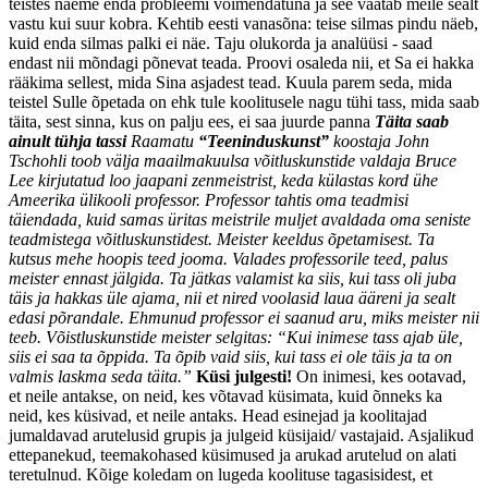
teistes näeme enda probleemi võimendatuna ja see vaatab meile sealt
vastu kui suur kobra. Kehtib eesti vanasõna: teise silmas pindu näeb,
kuid enda silmas palki ei näe. Taju olukorda ja analüüsi - saad
endast nii mõndagi põnevat teada. Proovi osaleda nii, et Sa ei hakka
rääkima sellest, mida Sina asjadest tead. Kuula parem seda, mida
teistel Sulle õpetada on ehk tule koolitusele nagu tühi tass, mida saab
täita, sest sinna, kus on palju ees, ei saa juurde panna
Täita saab
ainult tühja tassi
Raamatu
“Teeninduskunst”
koostaja John
Tschohli toob välja maailmakuulsa võitluskunstide valdaja Bruce
Lee kirjutatud loo jaapani zenmeistrist, keda külastas kord ühe
Ameerika ülikooli professor. Professor tahtis oma teadmisi
täiendada, kuid samas üritas meistrile muljet avaldada oma seniste
teadmistega võitluskunstidest. Meister keeldus õpetamisest. Ta
kutsus mehe hoopis teed jooma. Valades professorile teed, palus
meister ennast jälgida. Ta jätkas valamist ka siis, kui tass oli juba
täis ja hakkas üle ajama, nii et nired voolasid laua ääreni ja sealt
edasi põrandale. Ehmunud professor ei saanud aru, miks meister nii
teeb. Võistluskunstide meister selgitas: “Kui inimese tass ajab üle,
siis ei saa ta õppida. Ta õpib vaid siis, kui tass ei ole täis ja ta on
valmis laskma seda täita.”
Küsi julgesti!
On inimesi, kes ootavad,
et neile antakse, on neid, kes võtavad küsimata, kuid õnneks ka
neid, kes küsivad, et neile antaks. Head esinejad ja koolitajad
jumaldavad arutelusid grupis ja julgeid küsijaid/ vastajaid. Asjalikud
ettepanekud, teemakohased küsimused ja arukad arutelud on alati
teretulnud. Kõige koledam on lugeda koolituse tagasisidest, et