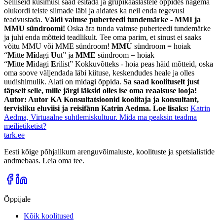
Selliseid küsimusi saad esitada ja grupikaaslastele õppides nägema
olukordi teiste silmade läbi ja aidates ka neil enda tegevusi
teadvustada.
Väldi vaimse puberteedi tundemärke - MMI ja
MMU sündroomi!
Oska ära tunda vaimse puberteedi tundemärke
ja juhi enda mõtteid teadlikult. Tee oma parim, et sinust ei saaks
võitu MMU või MME sündroom!
MMU
sündroom = hoiak
“
M
itte
Mi
dagi
U
ut” ja
MME
sündroom = hoiak
“
M
itte
M
idagi
E
rilist” Kokkuvõtteks - hoia peas häid mõtteid, oska
oma soove väljendada läbi kiituse, keskendudes heale ja olles
uudishimulik. Alati on midagi õppida.
Sa saad koolituselt just
täpselt selle, mille järgi läksid olles ise oma reaalsuse looja!
Autor: Autor KA Konsultatsioonid koolitaja ja konsultant,
tervisliku eluviisi ja reisifänn Katrin Aedma.
Loe lisaks:
Katrin
Aedma, Virtuaalne suhtlemiskultuur. Mida ma peaksin teadma
meilietiketist?
tark
.
ee
Eesti kõige põhjalikum arenguvõimaluste, koolituste ja spetsialistide
andmebaas. Leia oma tee.
Õppijale
Kõik koolitused