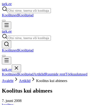
tark
.
ee
Koolitused
Koolitajad
tark
.
ee
Koolitused
Koolitajad
tark
.
ee
Koolitused
Koolitajad
Artiklid
Ruumide rent
Töökuulutused
Avaleht
Artiklid
Koolitus kui abimees
Koolitus kui abimees
7. juuni 2008
koolitus