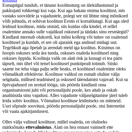
Esmapilgul tundub, et tänane koolitusturg on üleküllastunud ja
pakkujaid rohkemgi kui vaja. Kui aga hakata otsima koolitust, mis
vastaks soovidele ja vajadustele, polegi see nii lihtne ning mõnikord
võib juhtuda, et sobivat koolitust Eestis ei korraldatagi. Kui aga oled
leidnud koolituse, mida otsisid, siis kuidas olla kindel, et sellel
osalemine annaks sulle vajalikud oskused ja täidaks sinu eesmärgid?
Kindlasti meenub olukordi, kui mõni kolleeg või tuttav on osalenud
koolitusel ja kurdab, et see oli ajaraisk ega andnud midagi uut.
Tegelikult aga õpetab ja arendab meid iga koolitus. Küsimus on
hoopis oskuses seda ära tunda, oskuses osaleda koolitusel ning
oskuses õppida. Koolitaja valik on alati risk ja kunagi ei tea päris
täpselt, mis ühel või teisel koolitusel punktipealt toimub. Siiski
saame ise teha väga palju selle heaks, et koolitusel osalemine oleks
võimalikult efektiivne.
Koolituse valikul on esmalt oluline välja
selgitada, millised teadmised ja oskused täiendamist vajavad. Kui su
õpivajadused on seotud tööga, siis pöördu kindlasti oma
organisatsiooni juhi või personalijuhi poole, kes aitab ja oskab
analüüsida sinu vajadusi. Alles vajaduste väljaselgitamise järel tuleb
leida sobiv koolitus. Võimalusi koolituse leidmiseks on mitmeid.
Uuri sõprade soovitusi, pöördu personali­juhi poole, otsi Internetist
või vaata aja­kirjandusest.
Olles välja valinud koolituse, millel osaleda, on oluliseks
märksõnaks
ettevalmistus
. Alati on hea ennast vaimselt ette