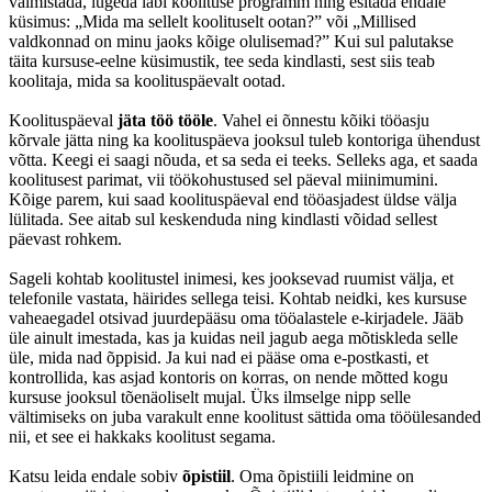
valmistada, lugeda läbi koolituse programm ning esitada endale
küsimus: „Mida ma sellelt koolituselt ootan?” või „Millised
valdkonnad on minu jaoks kõige olulisemad?” Kui sul palutakse
täita kursuse-eelne küsimustik, tee seda kindlasti, sest siis teab
koolitaja, mida sa koolitus­päevalt ootad.
Koolituspäeval
jäta töö tööle
. Vahel ei õnnestu kõiki tööasju
kõrvale jätta ning ka koolitus­päeva jooksul tuleb kontoriga ühendust
võtta. Keegi ei saagi nõuda, et sa seda ei teeks. Selleks aga, et saada
koolitusest parimat, vii töökohustused sel päeval miinimumini.
Kõige parem, kui saad koolituspäeval end tööasjadest üldse välja
lülitada. See aitab sul keskenduda ning kindlasti võidad sellest
päevast rohkem.
Sageli kohtab koolitustel inimesi, kes jooksevad ruumist välja, et
telefonile vastata, häirides sellega teisi. Kohtab neidki, kes kursuse
vaheaegadel otsivad juurdepääsu oma tööalastele e-kirjadele. Jääb
üle ainult imestada, kas ja kuidas neil jagub aega mõtiskleda selle
üle, mida nad õppisid. Ja kui nad ei pääse oma e-postkasti, et
kontrollida, kas asjad kontoris on korras, on nende mõtted kogu
kursuse jooksul tõenäoliselt mujal. Üks ilmselge nipp selle
vältimiseks on juba varakult enne koolitust sättida oma tööülesanded
nii, et see ei hakkaks koolitust segama.
Katsu leida endale sobiv
õpistiil
. Oma õpistiili leidmine on