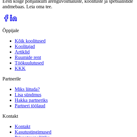
Eesti kõige põhjalikum arenguvõimaluste, koolituste ja spetsialistide
andmebaas. Leia oma tee.
Õppijale
Kõik koolitused
Koolitajad
Artiklid
Ruumide rent
Töökuulutused
KKK
Partnerile
Miks liituda?
Lisa sündmus
Hakka partneriks
Partneri töölaud
Kontakt
Kontakt
Kasutustingimused