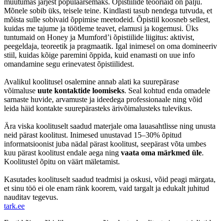
muutumas järjest populaarsemaks. Õpistiilide teooriaid on palju.
Mõnele sobib üks, teisele teine. Kindlasti tasub nendega tutvuda, et
mõista sulle sobivaid õppimise meetodeid. Õpistiil koosneb sellest,
kuidas me tajume ja töötleme teavet, elamusi ja kogemusi. Üks
tuntumaid on Honey ja Mumford’i õpistiilide liigitus: aktivist,
peegeldaja, teoreetik ja pragmaatik. Igal inimesel on oma domineeriv
stiil, kuidas kõige paremini õppida, kuid enamasti on uue info
omandamine segu erinevatest õpistiilidest.
Avalikul koolitusel osalemine annab alati ka suurepärase
võimaluse
uute kontaktide loomiseks
. Seal kohtud enda omadele
sarnaste huvide, arvamuste ja ideedega professionaale ning võid
leida häid kontakte suurepärasteks ärivõimalusteks tulevikus.
Ära viska koolituselt saadud materjale oma lauasahtlisse ning unusta
neid pärast koolitust. Inimesed unustavad 15–30% õpitud
informatsioonist juba nädal pärast koolitust, seepärast võta umbes
kuu pärast koolitust endale aega ning
vaata oma märkmed üle
.
Koolitustel õpitu on väärt mäletamist.
Kasutades koolituselt saadud teadmisi ja oskusi, võid peagi märgata,
et sinu töö ei ole enam ränk koorem, vaid targalt ja edukalt juhitud
nauditav tegevus.
tark
.
ee