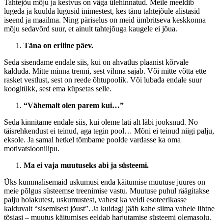
Tahtejõu mõju ja kestvus on väga ülehinnatud. Meile meeldib
lugeda ja kuulda lugusid inimestest, kes tänu tahtejõule alistasid
iseend ja maailma. Ning päriselus on meid ümbritseva keskkonna
mõju sedavõrd suur, et ainult tahtejõuga kaugele ei jõua.
Täna on eriline päev.
Seda sisendame endale siis, kui on ahvatlus plaanist kõrvale
kalduda. Mitte minna trenni, sest vihma sajab. Või mitte võtta ette
rasket vestlust, sest on reede õhtupoolik. Või lubada endale suur
koogitükk, sest ema küpsetas selle.
“Vähemalt olen parem kui…”
Seda kinnitame endale siis, kui oleme lati alt läbi jooksnud. No
täisrehkendust ei teinud, aga tegin pool… Mõni ei teinud niigi palju,
eksole. Ja samal hetkel tõmbame poolde vardasse ka oma
motivatsioonilipu.
Ma ei vaja muutuseks abi ja süsteemi.
Üks kummalisemaid uskumusi enda käitumise muutuse juures on
meie põlgus süsteemse treenimise vastu. Muutuse puhul räägitakse
palju hoiakutest, uskumustest, vahest ka veidi esoteerikasse
kalduvalt “sisemisest jõust”. Ja kuidagi jääb kahe silma vahele lihtne
tõsiasi – muutus käitumises eeldab harjutamise süsteemi olemasolu.