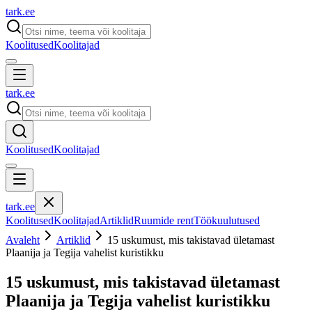
tark
.
ee
Koolitused
Koolitajad
tark
.
ee
Koolitused
Koolitajad
tark
.
ee
Koolitused
Koolitajad
Artiklid
Ruumide rent
Töökuulutused
Avaleht
Artiklid
15 uskumust, mis takistavad ületamast
Plaanija ja Tegija vahelist kuristikku
15 uskumust, mis takistavad ületamast
Plaanija ja Tegija vahelist kuristikku