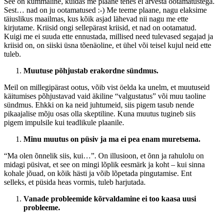
See on kummaline, kuidas me plaane tehes ei arvesta ootamatustega.
Sest… nad on ju ootamatused :-) Me teeme plaane, nagu elaksime
täiuslikus maailmas, kus kõik asjad lähevad nii nagu me ette
kirjutame. Kriisid ongi sellepärast kriisid, et nad on ootamatud.
Kuigi me ei suuda ette ennustada, millised need tulevased segajad ja
kriisid on, on siiski üsna tõenäoline, et ühel või teisel kujul neid ette
tuleb.
Muutuse põhjustab erakordne sündmus.
Meil on millegipärast ootus, võib vist öelda ka unelm, et muutuseid
käitumises põhjustavad vaid äkiline “valgustatus” või muu taoline
sündmus. Ehkki on ka neid juhtumeid, siis pigem tasub nende
pikaajalise mõju osas olla skeptiline. Kuna muutus tugineb siis
pigem impulsile kui teadlikule plaanile.
Minu muutus on püsiv ja ma ei pea enam muretsema.
“Ma olen õnnelik siis, kui…”. On illusioon, et õnn ja rahulolu on
midagi püsivat, et see on mingi lõplik eesmärk ja koht – kui sinna
kohale jõuad, on kõik hästi ja võib lõpetada pingutamise. Ent
selleks, et püsida heas vormis, tuleb harjutada.
Vanade probleemide kõrvaldamine ei too kaasa uusi
probleeme.