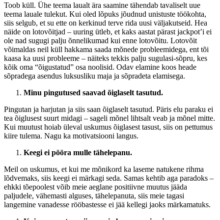
Toob küll. Ühe teema laualt ära saamine tähendab tavaliselt uue
teema lauale tulekut. Kui oled lõpuks jõudnud unistuste töökohta,
siis selgub, et su ette on kerkinud terve rida uusi väljakutseid. Hea
näide on lotovõitjad – uuring ütleb, et kaks aastat pärast jackpot’i ei
ole nad sugugi palju õnnelikumad kui enne lotovõitu. Lotovõit
võimaldas neil küll hakkama saada mõnede probleemidega, ent tõi
kaasa ka uusi probleeme – näiteks tekkis palju sugulasi-sõpru, kes
kõik oma “õigustatud” osa noolisid. Odav elamine koos heade
sõpradega asendus luksusliku maja ja sõpradeta elamisega.
Minu pingutused saavad õiglaselt tasutud.
Pingutan ja harjutan ja siis saan õiglaselt tasutud. Päris elu paraku ei
tea õiglusest suurt midagi – sageli mõnel lihtsalt veab ja mõnel mitte.
Kui muutust hoiab üleval uskumus õiglasest tasust, siis on pettumus
kiire tulema. Nagu ka motivatsiooni langus.
Keegi ei pööra mulle tähelepanu.
Meil on uskumus, et kui me mõnikord ka laseme natukene rihma
lõdvemaks, siis keegi ei märkagi seda. Samas kehtib aga paradoks –
ehkki tõepoolest võib meie aeglane positiivne muutus jääda
paljudele, vähemasti alguses, tähelepanuta, siis meie tagasi
langemine vanadesse rööbastesse ei jää kellegi jaoks märkamatuks.