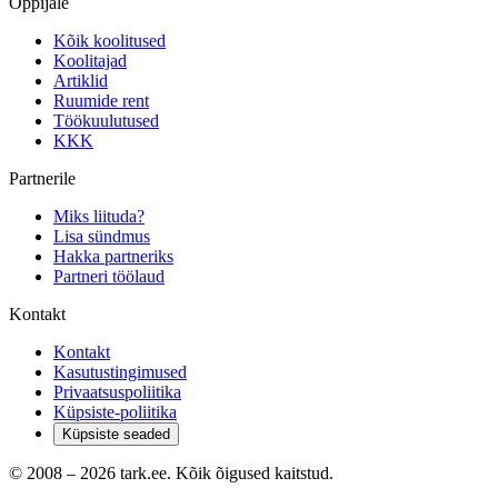
Õppijale
Kõik koolitused
Koolitajad
Artiklid
Ruumide rent
Töökuulutused
KKK
Partnerile
Miks liituda?
Lisa sündmus
Hakka partneriks
Partneri töölaud
Kontakt
Kontakt
Kasutustingimused
Privaatsuspoliitika
Küpsiste-poliitika
Küpsiste seaded
© 2008 –
2026
tark.ee. Kõik õigused kaitstud.