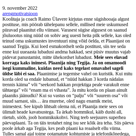
9. november 2022
areng
motivatsioon
Koolitaja ja coach Raimo Ülavere kirjutas enne sügishooaja algust
postituse, mis pöörab tähelepanu sellele, millised meie uskumused
piiravad plaanitut ellu viimast. Varasest sügise algusest on saanud
jõuluootus ning nüüd on sobiv aeg uuesti heita pilk sellele, kas oled
teinud oma uskumustes inventuuri ning võid öelda, et Plaanijast on
saanud Tegija. Kui loed esmakordselt seda postitust, siis tee seda
enne kui uueaasta lubadusi andma hakkad, sest püsiv muutus vajab
pidevat panustamist, mitte ühekordset lubadust.
Meie sees elavad
korraga kaks inimest. Plaanija ning Tegija. Ja on omamoodi
isegi kummaline, kuidas need kaks tegelast omavahel sageli
üldse läbi ei saa.
Plaanimise ja tegemise vahel on kuristik. Kui mitu
korda oled sa endale lubanud, et “nüüd hakkan 3 korda nädalas
trennis käima” või “seekord hakkan projektiga peale varakult enne
tähtaega” või “enam ma ei vihasta”. Ja mitu korda on plaan ainult
plaaniks jäänudki? Kui su vastus on “palju” või “suurem osa” või
muud sarnast, siis… ära muretse, oled nagu enamik meist,
inimestest. See kipub lihtsalt olema nii, et Plaanija meie sees on
ülimalt heade kavatsustega. Ta ärkab hommikul, käib dushi all,
riietub, sööb, joob hommikukohvi. Ning teeb seejuures superhea
päevaplaani. Ta on täis teotahet ning isu see kõik ära teha. Siis päeva
poole ärkab aga Tegija, kes peab plaani ka reaalselt ellu viima.
Tulles samal ajal toime ootamatute kohtumiste ja telefonikõnedega,