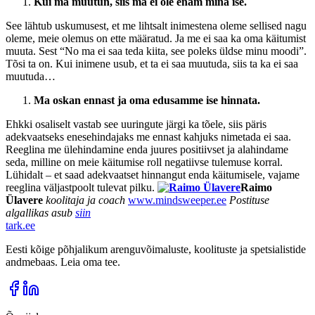
Kui ma muutun, siis ma ei ole enam mina ise.
See lähtub uskumusest, et me lihtsalt inimestena oleme sellised nagu
oleme, meie olemus on ette määratud. Ja me ei saa ka oma käitumist
muuta. Sest “No ma ei saa teda kiita, see poleks üldse minu moodi”.
Tõsi ta on. Kui inimene usub, et ta ei saa muutuda, siis ta ka ei saa
muutuda…
Ma oskan ennast ja oma edusamme ise hinnata.
Ehkki osaliselt vastab see uuringute järgi ka tõele, siis päris
adekvaatseks enesehindajaks me ennast kahjuks nimetada ei saa.
Reeglina me ülehindamine enda juures positiivset ja alahindame
seda, milline on meie käitumise roll negatiivse tulemuse korral.
Lühidalt – et saad adekvaatset hinnangut enda käitumisele, vajame
reeglina väljastpoolt tulevat pilku.
Raimo
Ülavere
koolitaja ja coach
www.mindsweeper.ee
Postituse
algallikas asub
siin
tark
.
ee
Eesti kõige põhjalikum arenguvõimaluste, koolituste ja spetsialistide
andmebaas. Leia oma tee.