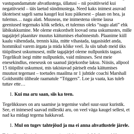
vastupandamatute ahvatlustega, üllatusi – nii positiivseid kui
negatiivseid – täis laetud sündmustega. Need kaks inimest asuvad
üksteisest sageli sama kaugel kui kuu päikesest – plaan on hea, ja
tulemus… nagu alati. Muuseas, me inimestena oleme lausa
geeniused tegemaks kõik selleks, et tulemus oleks “nagu alati” ehk
läbikukkumine. Me oleme erakordselt loovad oma uskumustes, mille
tagajärjel plaanitav muutus käitumises ebaõnnestub. Plaanime küll
kaalu vähendada, trennis käia, mitte vihastada, tagasisidet anda,
hommikul varem ärgata ja mida kõike veel. Ja siis tabab meid üks
tüüpilisest uskumusest, mille tagajärjel oleme nullpunktis tagasi.
Tegelikult isegi mitte nullpunktis, vaid miinuses. Sest meie
enesekindlus, eneseusk on saanud järjekordse laksu. Niisiis, allpool
15 tüüpilist uskumust, mis takistavad päriselt enda käitumises
muutust tegemast – toetudes maailma nr 1 juhtide coachi Marshall
Goldsmithi üliheale raamatule “Triggers”. Loe ja vaata, kas tuleb
tuttav ette…
Kui ma aru saan, siis ka teen.
Tegelikkuses on aru saamise ja tegemise vahel suur-suur kuristik.
See, et inimesed saavad millestki aru, on veel väga kaugel sellest, et
nad ka midagi tegema hakkavad.
Mul on tugev tahtejõud ja ma ei anna ahvatlustele järele.