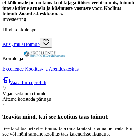
et kõik osalejad on koos koolitajaga ühises veebiruumis, toimub
interaktiivne arutelu ja küsimuste-vastuste voor. Koolitus
toimub Zoomi e-keskkonnas.
Investeering
Hind kokkuleppel
Küsi, millal toimub
Korraldaja
Excellence Koolitus- ja Arenduskeskus
Vaata firma profiili
✨
Vajan seda oma tiimile
Aitame koostada päringu
›
Teavita mind, kui see koolitus taas toimub
See koolitus hetkel ei toimu. Jäta oma kontakt ja anname teada, kui
see või mõni sarnane koolitus taas kalendrisse lisandub.