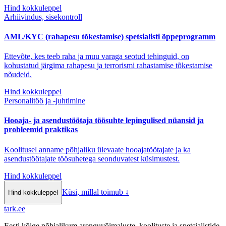
Hind kokkuleppel
Arhiivindus, sisekontroll
AML/KYC (rahapesu tõkestamise) spetsialisti õppeprogramm
Ettevõte, kes teeb raha ja muu varaga seotud tehinguid, on
kohustatud järgima rahapesu ja terrorismi rahastamise tõkestamise
nõudeid.
Hind kokkuleppel
Personalitöö ja -juhtimine
Hooaja- ja asendustöötaja töösuhte lepingulised nüansid ja
probleemid praktikas
Koolitusel anname põhjaliku ülevaate hooajatöötajate ja ka
asendustöötajate töösuhetega seonduvatest küsimustest.
Hind kokkuleppel
Küsi, millal toimub
↓
Hind kokkuleppel
tark
.
ee
Eesti kõige põhjalikum arenguvõimaluste, koolituste ja spetsialistide