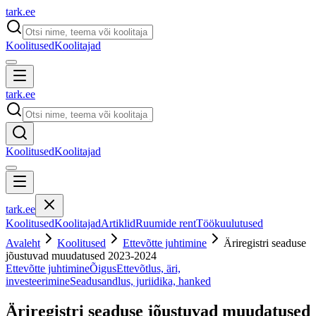
tark
.
ee
Koolitused
Koolitajad
tark
.
ee
Koolitused
Koolitajad
tark
.
ee
Koolitused
Koolitajad
Artiklid
Ruumide rent
Töökuulutused
Avaleht
Koolitused
Ettevõtte juhtimine
Äriregistri seaduse
jõustuvad muudatused 2023-2024
Ettevõtte juhtimine
Õigus
Ettevõtlus, äri,
investeerimine
Seadusandlus, juriidika, hanked
Äriregistri seaduse jõustuvad muudatused