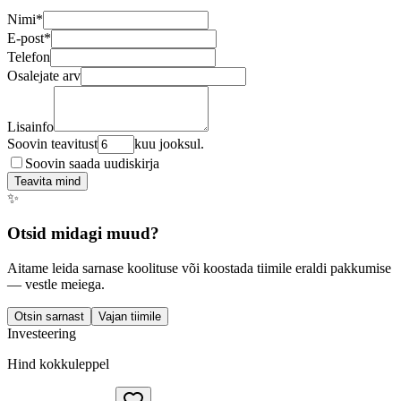
Nimi
*
E-post
*
Telefon
Osalejate arv
Lisainfo
Soovin teavitust
kuu jooksul.
Soovin saada uudiskirja
Teavita mind
✨
Otsid midagi muud?
Aitame leida sarnase koolituse või koostada tiimile eraldi pakkumise
— vestle meiega.
Otsin sarnast
Vajan tiimile
Investeering
Hind kokkuleppel