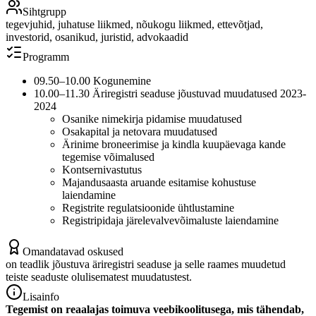
Sihtgrupp
tegevjuhid, juhatuse liikmed, nõukogu liikmed, ettevõtjad,
investorid, osanikud, juristid, advokaadid
Programm
09.50–10.00 Kogunemine
10.00–11.30 Äriregistri seaduse jõustuvad muudatused 2023-
2024
Osanike nimekirja pidamise muudatused
Osakapital ja netovara muudatused
Ärinime broneerimise ja kindla kuupäevaga kande
tegemise võimalused
Kontsernivastutus
Majandusaasta aruande esitamise kohustuse
laiendamine
Registrite regulatsioonide ühtlustamine
Registripidaja järelevalvevõimaluste laiendamine
Omandatavad oskused
on teadlik jõustuva äriregistri seaduse ja selle raames muudetud
teiste seaduste olulisematest muudatustest.
Lisainfo
Tegemist on reaalajas toimuva veebikoolitusega, mis tähendab,