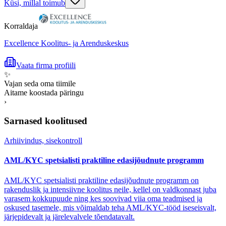
Küsi, millal toimub
Korraldaja
Excellence Koolitus- ja Arenduskeskus
Vaata firma profiili
✨
Vajan seda oma tiimile
Aitame koostada päringu
›
Sarnased koolitused
Arhiivindus, sisekontroll
AML/KYC spetsialisti praktiline edasijõudnute programm
AML/KYC spetsialisti praktiline edasijõudnute programm on
rakenduslik ja intensiivne koolitus neile, kellel on valdkonnast juba
varasem kokkupuude ning kes soovivad viia oma teadmised ja
oskused tasemele, mis võimaldab teha AML/KYC-tööd iseseisvalt,
järjepidevalt ja järelevalvele tõendatavalt.