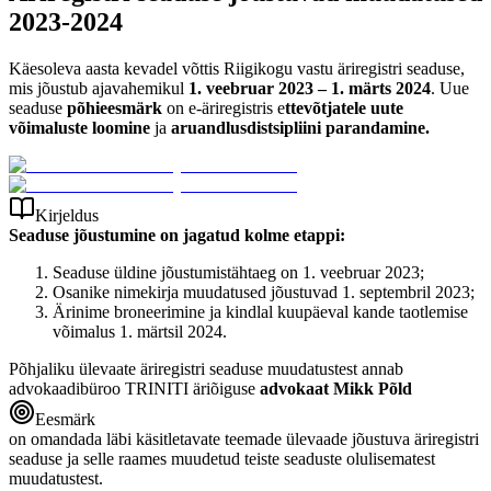
2023-2024
Käesoleva aasta kevadel võttis Riigikogu vastu äriregistri seaduse,
mis jõustub ajavahemikul
1. veebruar 2023 – 1. märts 2024
. Uue
seaduse
põhieesmärk
on e-äriregistris e
ttevõtjatele uute
võimaluste loomine
ja
aruandlusdistsipliini parandamine.
Kirjeldus
Seaduse jõustumine on jagatud kolme etappi:
Seaduse üldine jõustumistähtaeg on 1. veebruar 2023;
Osanike nimekirja muudatused jõustuvad 1. septembril 2023;
Ärinime broneerimine ja kindlal kuupäeval kande taotlemise
võimalus 1. märtsil 2024.
Põhjaliku ülevaate äriregistri seaduse muudatustest annab
advokaadibüroo TRINITI äriõiguse
advokaat Mikk Põld
Eesmärk
on omandada läbi käsitletavate teemade ülevaade jõustuva äriregistri
seaduse ja selle raames muudetud teiste seaduste olulisematest
muudatustest.