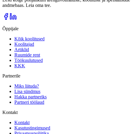
andmebaas. Leia oma tee.
Õppijale
Kõik koolitused
Koolitajad
Artiklid
Ruumide rent
Töökuulutused
KKK
Partnerile
Miks liituda?
Lisa sündmus
Hakka partneriks
Partneri töölaud
Kontakt
Kontakt
Kasutustingimused
Privaatsuspoliitika