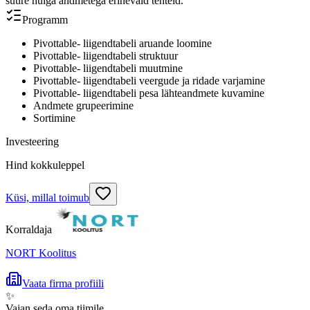
suure hulga andmetega erinevaid tehteid.
Programm
Pivottable- liigendtabeli aruande loomine
Pivottable- liigendtabeli struktuur
Pivottable- liigendtabeli muutmine
Pivottable- liigendtabeli veergude ja ridade varjamine
Pivottable- liigendtabeli pesa lähteandmete kuvamine
Andmete grupeerimine
Sortimine
Investeering
Hind kokkuleppel
Küsi, millal toimub
Korraldaja
NORT Koolitus
Vaata firma profiili
✨
Vajan seda oma tiimile