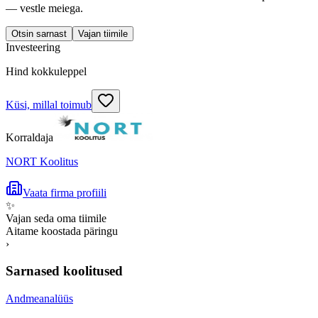
— vestle meiega.
Otsin sarnast
Vajan tiimile
Investeering
Hind kokkuleppel
Küsi, millal toimub
Korraldaja
NORT Koolitus
Vaata firma profiili
✨
Vajan seda oma tiimile
Aitame koostada päringu
›
Sarnased koolitused
Andmeanalüüs