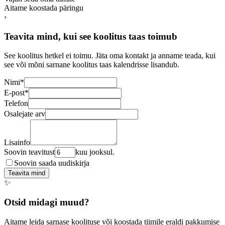
Aitame koostada päringu
›
Teavita mind, kui see koolitus taas toimub
See koolitus hetkel ei toimu. Jäta oma kontakt ja anname teada, kui
see või mõni sarnane koolitus taas kalendrisse lisandub.
Nimi
*
E-post
*
Telefon
Osalejate arv
Lisainfo
Soovin teavitust
kuu jooksul.
Soovin saada uudiskirja
Teavita mind
✨
Otsid midagi muud?
Aitame leida sarnase koolituse või koostada tiimile eraldi pakkumise