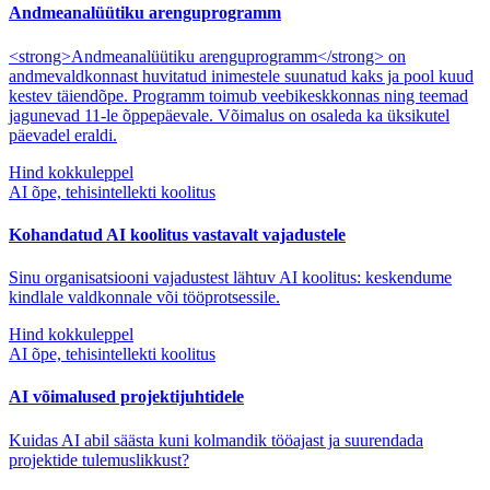
Andmeanalüütiku arenguprogramm
<strong>Andmeanalüütiku arenguprogramm</strong> on
andmevaldkonnast huvitatud inimestele suunatud kaks ja pool kuud
kestev täiendõpe. Programm toimub veebikeskkonnas ning teemad
jagunevad 11-le õppepäevale. Võimalus on osaleda ka üksikutel
päevadel eraldi.
Hind kokkuleppel
AI õpe, tehisintellekti koolitus
Kohandatud AI koolitus vastavalt vajadustele
Sinu organisatsiooni vajadustest lähtuv AI koolitus: keskendume
kindlale valdkonnale või tööprotsessile.
Hind kokkuleppel
AI õpe, tehisintellekti koolitus
AI võimalused projektijuhtidele
Kuidas AI abil säästa kuni kolmandik tööajast ja suurendada
projektide tulemuslikkust?