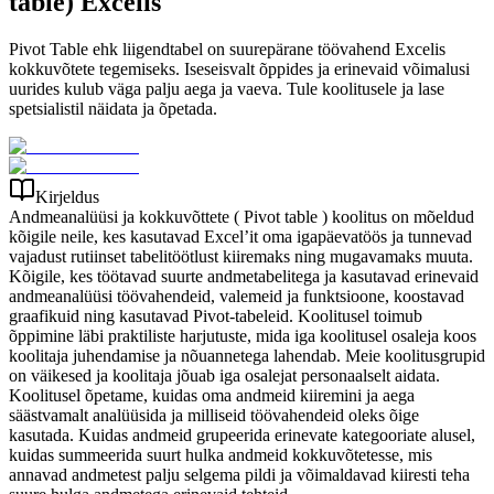
table) Excelis
Pivot Table ehk liigendtabel on suurepärane töövahend Excelis
kokkuvõtete tegemiseks. Iseseisvalt õppides ja erinevaid võimalusi
uurides kulub väga palju aega ja vaeva. Tule koolitusele ja lase
spetsialistil näidata ja õpetada.
Kirjeldus
Andmeanalüüsi ja kokkuvõttete ( Pivot table ) koolitus on mõeldud
kõigile neile, kes kasutavad Excel’it oma igapäevatöös ja tunnevad
vajadust rutiinset tabelitöötlust kiiremaks ning mugavamaks muuta.
Kõigile, kes töötavad suurte andmetabelitega ja kasutavad erinevaid
andmeanalüüsi töövahendeid, valemeid ja funktsioone, koostavad
graafikuid ning kasutavad Pivot-tabeleid. Koolitusel toimub
õppimine läbi praktiliste harjutuste, mida iga koolitusel osaleja koos
koolitaja juhendamise ja nõuannetega lahendab. Meie koolitusgrupid
on väikesed ja koolitaja jõuab iga osalejat personaalselt aidata.
Koolitusel õpetame, kuidas oma andmeid kiiremini ja aega
säästvamalt analüüsida ja milliseid töövahendeid oleks õige
kasutada. Kuidas andmeid grupeerida erinevate kategooriate alusel,
kuidas summeerida suurt hulka andmeid kokkuvõtetesse, mis
annavad andmetest palju selgema pildi ja võimaldavad kiiresti teha