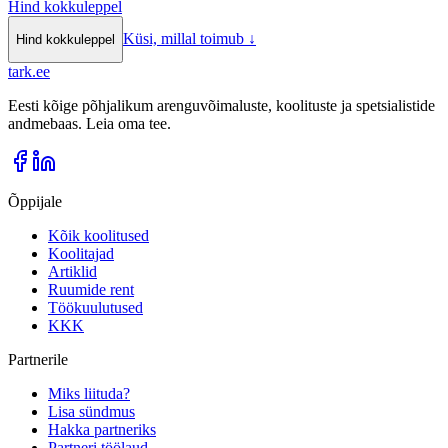
Hind kokkuleppel
Küsi, millal toimub
↓
Hind kokkuleppel
tark
.
ee
Eesti kõige põhjalikum arenguvõimaluste, koolituste ja spetsialistide
andmebaas. Leia oma tee.
Õppijale
Kõik koolitused
Koolitajad
Artiklid
Ruumide rent
Töökuulutused
KKK
Partnerile
Miks liituda?
Lisa sündmus
Hakka partneriks
Partneri töölaud