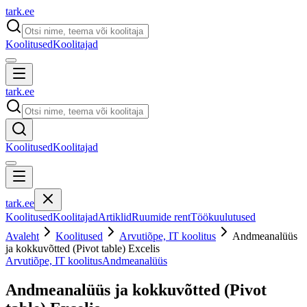
tark
.
ee
Koolitused
Koolitajad
tark
.
ee
Koolitused
Koolitajad
tark
.
ee
Koolitused
Koolitajad
Artiklid
Ruumide rent
Töökuulutused
Avaleht
Koolitused
Arvutiõpe, IT koolitus
Andmeanalüüs
ja kokkuvõtted (Pivot table) Excelis
Arvutiõpe, IT koolitus
Andmeanalüüs
Andmeanalüüs ja kokkuvõtted (Pivot