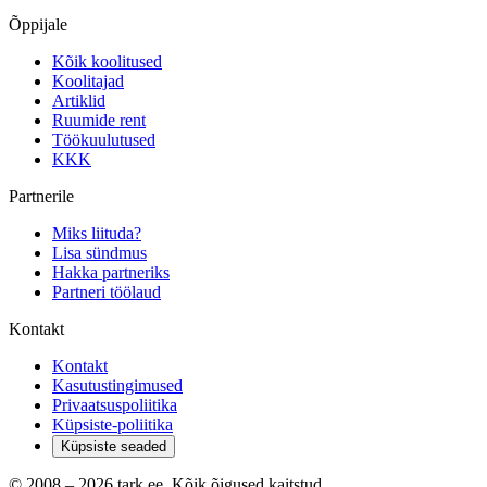
Õppijale
Kõik koolitused
Koolitajad
Artiklid
Ruumide rent
Töökuulutused
KKK
Partnerile
Miks liituda?
Lisa sündmus
Hakka partneriks
Partneri töölaud
Kontakt
Kontakt
Kasutustingimused
Privaatsuspoliitika
Küpsiste-poliitika
Küpsiste seaded
© 2008 –
2026
tark.ee. Kõik õigused kaitstud.