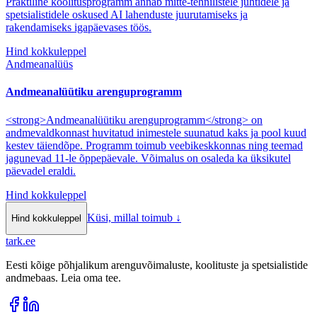
Praktiline koolitusprogramm annab mitte-tehnilistele juhtidele ja
spetsialistidele oskused AI lahenduste juurutamiseks ja
rakendamiseks igapäevases töös.
Hind kokkuleppel
Andmeanalüüs
Andmeanalüütiku arenguprogramm
<strong>Andmeanalüütiku arenguprogramm</strong> on
andmevaldkonnast huvitatud inimestele suunatud kaks ja pool kuud
kestev täiendõpe. Programm toimub veebikeskkonnas ning teemad
jagunevad 11-le õppepäevale. Võimalus on osaleda ka üksikutel
päevadel eraldi.
Hind kokkuleppel
Küsi, millal toimub
↓
Hind kokkuleppel
tark
.
ee
Eesti kõige põhjalikum arenguvõimaluste, koolituste ja spetsialistide
andmebaas. Leia oma tee.