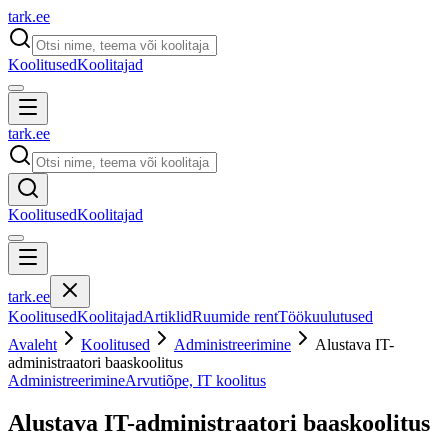
tark
.
ee
Koolitused
Koolitajad
tark
.
ee
Koolitused
Koolitajad
tark
.
ee
Koolitused
Koolitajad
Artiklid
Ruumide rent
Töökuulutused
Avaleht
Koolitused
Administreerimine
Alustava IT-
administraatori baaskoolitus
Administreerimine
Arvutiõpe, IT koolitus
Alustava IT-administraatori baaskoolitus