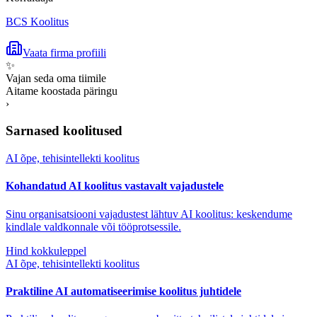
BCS Koolitus
Vaata firma profiili
✨
Vajan seda oma tiimile
Aitame koostada päringu
›
Sarnased koolitused
AI õpe, tehisintellekti koolitus
Kohandatud AI koolitus vastavalt vajadustele
Sinu organisatsiooni vajadustest lähtuv AI koolitus: keskendume
kindlale valdkonnale või tööprotsessile.
Hind kokkuleppel
AI õpe, tehisintellekti koolitus
Praktiline AI automatiseerimise koolitus juhtidele