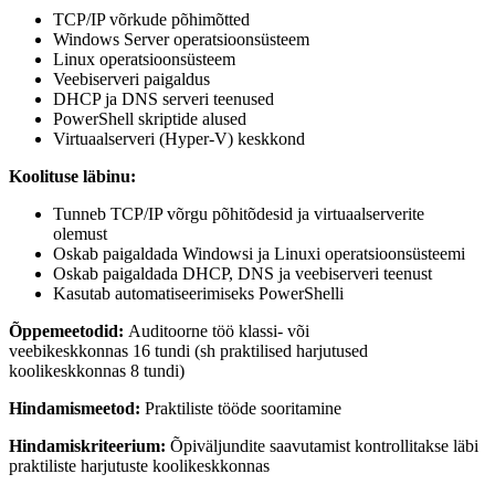
TCP/IP võrkude põhimõtted
Windows Server operatsioonsüsteem
Linux operatsioonsüsteem
Veebiserveri paigaldus
DHCP ja DNS serveri teenused
PowerShell skriptide alused
Virtuaalserveri (Hyper-V) keskkond
Koolituse läbinu:
Tunneb TCP/IP võrgu põhitõdesid ja virtuaalserverite
olemust
Oskab paigaldada Windowsi ja Linuxi operatsioonsüsteemi
Oskab paigaldada DHCP, DNS ja veebiserveri teenust
Kasutab automatiseerimiseks PowerShelli
Õppemeetodid:
Auditoorne töö klassi- või
veebikeskkonnas
16
tundi (sh praktilised harjutused
koolikeskkonnas
8
tundi)
Hindamismeetod:
Praktiliste tööde sooritamine
Hindamiskriteerium:
Õpiväljundite saavutamist kontrollitakse läbi
praktiliste harjutuste koolikeskkonnas