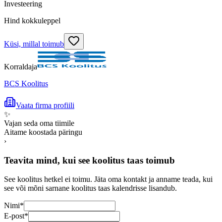
Investeering
Hind kokkuleppel
Küsi, millal toimub
Korraldaja
BCS Koolitus
Vaata firma profiili
✨
Vajan seda oma tiimile
Aitame koostada päringu
›
Teavita mind, kui see koolitus taas toimub
See koolitus hetkel ei toimu. Jäta oma kontakt ja anname teada, kui
see või mõni sarnane koolitus taas kalendrisse lisandub.
Nimi
*
E-post
*