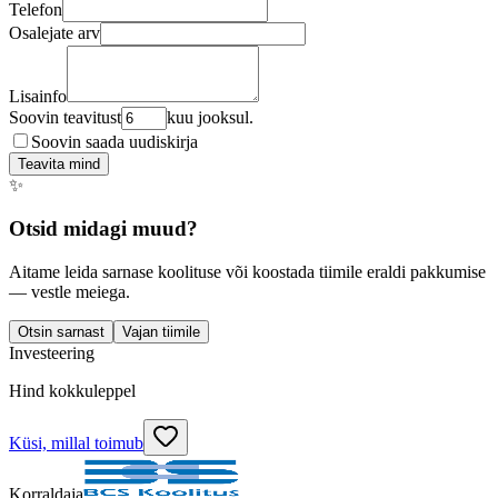
Telefon
Osalejate arv
Lisainfo
Soovin teavitust
kuu jooksul.
Soovin saada uudiskirja
Teavita mind
✨
Otsid midagi muud?
Aitame leida sarnase koolituse või koostada tiimile eraldi pakkumise
— vestle meiega.
Otsin sarnast
Vajan tiimile
Investeering
Hind kokkuleppel
Küsi, millal toimub
Korraldaja