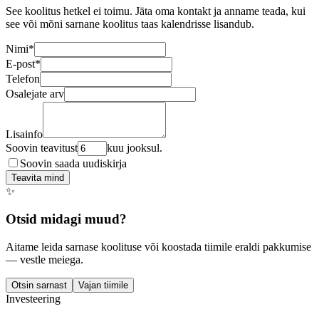
See koolitus hetkel ei toimu. Jäta oma kontakt ja anname teada, kui
see või mõni sarnane koolitus taas kalendrisse lisandub.
Nimi
*
E-post
*
Telefon
Osalejate arv
Lisainfo
Soovin teavitust
kuu jooksul.
Soovin saada uudiskirja
Teavita mind
✨
Otsid midagi muud?
Aitame leida sarnase koolituse või koostada tiimile eraldi pakkumise
— vestle meiega.
Otsin sarnast
Vajan tiimile
Investeering