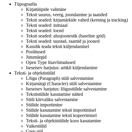
Tüpograafia
Kirjatüüpide valimine
Teksti suurus, veerg, joondamine ja taanded
Teksti seaded: kirjamärkide vahed (kerning ja tracking)
Teksti seaded: initsiaal
Teksti seaded: loend
Teksti seaded: alusjoonestik (baseline grid)
Teksti seaded: taustad, raamid ja jooned
Kasulik teada teksti küljendamisel
Poolitused
Jutumärgid
Open Type lisavõimalused
Iseseisev harjutus: artikli küljendamine
Teksti- ja objektistiilid
Lõigu (Paragraph) stiili salvestamine
Kirjamärgi (Character) stiili salvestamine
Iseseisev harjutus: lõigustiilide salvestamine
Tekstistiilide kasutamise näited
Stiili kiirvaliku salvestamine
Stiilide importimine
Stiilide kasutamine teksti importimisel
Stiilide kasutamine teksti kopeerimisel
Teksti- ja objektistiilide koos kasutamine
Vaikestiilid
Grep stiil