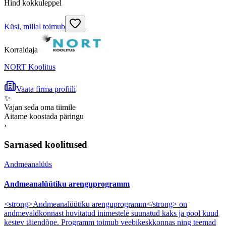
Hind kokkuleppel
Küsi, millal toimub
Korraldaja
NORT Koolitus
Vaata firma profiili
✨
Vajan seda oma tiimile
Aitame koostada päringu
›
Sarnased koolitused
Andmeanalüüs
Andmeanalüütiku arenguprogramm
<strong>Andmeanalüütiku arenguprogramm</strong> on
andmevaldkonnast huvitatud inimestele suunatud kaks ja pool kuud
kestev täiendõpe. Programm toimub veebikeskkonnas ning teemad