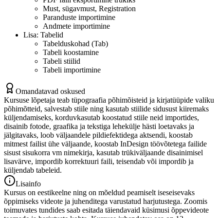
Must, sügavmust, Registration
Paranduste importimine
Andmete importimine
Lisa: Tabelid
Tabelduskohad (Tab)
Tabeli koostamine
Tabeli stiilid
Tabeli importimine
Omandatavad oskused
Kursuse lõpetaja teab tüpograafia põhimõisteid ja kirjatüüpide valiku
põhimõtteid, salvestab stiile ning kasutab stiilide sidusust kiiremaks
küljendamiseks, korduvkasutab koostatud stiile neid importides,
disainib fotode, graafika ja tekstiga lehekülje hästi loetavaks ja
jälgitavaks, loob väljaandele pildiefektidega aktsendi, koostab
mitmest failist ühe väljaande, koostab InDesign töövõtetega failide
sisust sisukorra vm nimekirja, kasutab trükiväljaande disainimisel
lisavärve, impordib korrektuuri faili, teisendab või impordib ja
küljendab tabeleid.
Lisainfo
Kursus on eestikeelne ning on mõeldud peamiselt iseseisevaks
õppimiseks videote ja juhenditega varustatud harjutustega. Zoomis
toimuvates tundides saab esitada täiendavaid küsimusi õppevideote