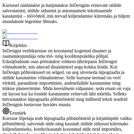
Kursusel näidatakse ja harjutatakse InDesignis erinevate stiilide
salvestamist, stiilide sidumist ja automaatsete tekstiraamide
kasutamist – töövõtted, mis teevad küljendamise kiiremaks ja hiljem
muudatuste tegemise lihtsaks.
Kirjeldus
InDesigni veebikursuse on koostanud kogenud disainer ja
raamatukujundaja oma töö- ning koolituspraktika põhjal.
Edasijõudnute osas pööratakse rohkem tähelepanu InDesigni
võimalustele, mis aitavad disainimisel aega kokku hoida. Kui
InDesign põhioskused on selged, on aeg süveneda tüpograafia ja
stiilide kasutamise võimalustesse. Selle kursuse teemad on veel
efektid, paranduste importimine, andmefailide kasutamine ning
trükise planeerimine. Mida keerulisem väljaanne, seda enam on vaja
nii layout kui ka fontide kasutamine eelnevalt läbi mõelda. Selleks
tutvustatakse tüpograafia põhimõisteid ning milliseid teksti seadeid
InDesignis loetavuse huvides muuta.
Eesmärk
Kursuse lõpetaja teab tüpograafia põhimõisteid ja kirjatüüpide valiku
põhimõtteid, salvestab stiile ning kasutab stiilide sidusust kiiremaks
küljendamiseks, korduvkasutab koostatud stiile neid importides,