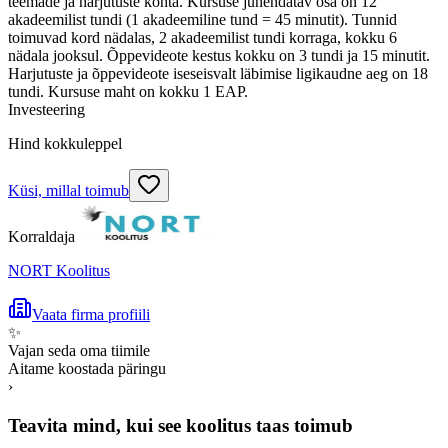
teemade ja harjutuste kohta. Kursuse juhendatav osa on 12
akadeemilist tundi (1 akadeemiline tund = 45 minutit). Tunnid
toimuvad kord nädalas, 2 akadeemilist tundi korraga, kokku 6
nädala jooksul. Õppevideote kestus kokku on 3 tundi ja 15 minutit.
Harjutuste ja õppevideote iseseisvalt läbimise ligikaudne aeg on 18
tundi. Kursuse maht on kokku 1 EAP.
Investeering
Hind kokkuleppel
Küsi, millal toimub
Korraldaja
NORT Koolitus
Vaata firma profiili
✨
Vajan seda oma tiimile
Aitame koostada päringu
›
Teavita mind, kui see koolitus taas toimub