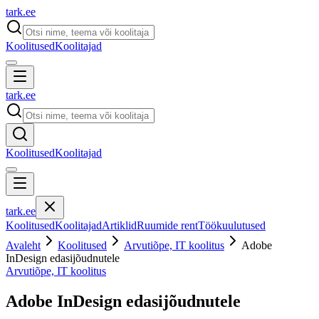
tark
.
ee
Koolitused
Koolitajad
tark
.
ee
Koolitused
Koolitajad
tark
.
ee
Koolitused
Koolitajad
Artiklid
Ruumide rent
Töökuulutused
Avaleht
Koolitused
Arvutiõpe, IT koolitus
Adobe
InDesign edasijõudnutele
Arvutiõpe, IT koolitus
Adobe InDesign edasijõudnutele