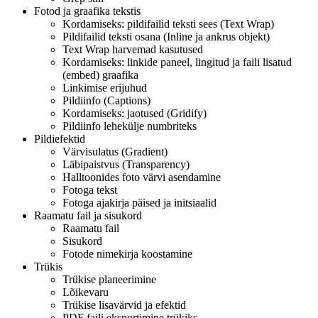
Fotod ja graafika tekstis
Kordamiseks: pildifailid teksti sees (Text Wrap)
Pildifailid teksti osana (Inline ja ankrus objekt)
Text Wrap harvemad kasutused
Kordamiseks: linkide paneel, lingitud ja faili lisatud
(embed) graafika
Linkimise erijuhud
Pildiinfo (Captions)
Kordamiseks: jaotused (Gridify)
Pildiinfo lehekülje numbriteks
Pildiefektid
Värvisulatus (Gradient)
Läbipaistvus (Transparency)
Halltoonides foto värvi asendamine
Fotoga tekst
Fotoga ajakirja päised ja initsiaalid
Raamatu fail ja sisukord
Raamatu fail
Sisukord
Fotode nimekirja koostamine
Trükis
Trükise planeerimine
Lõikevaru
Trükise lisavärvid ja efektid
PDF faili eksportimine trükiks