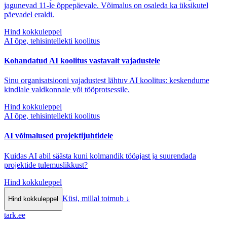
jagunevad 11-le õppepäevale. Võimalus on osaleda ka üksikutel
päevadel eraldi.
Hind kokkuleppel
AI õpe, tehisintellekti koolitus
Kohandatud AI koolitus vastavalt vajadustele
Sinu organisatsiooni vajadustest lähtuv AI koolitus: keskendume
kindlale valdkonnale või tööprotsessile.
Hind kokkuleppel
AI õpe, tehisintellekti koolitus
AI võimalused projektijuhtidele
Kuidas AI abil säästa kuni kolmandik tööajast ja suurendada
projektide tulemuslikkust?
Hind kokkuleppel
Küsi, millal toimub
↓
Hind kokkuleppel
tark
.
ee