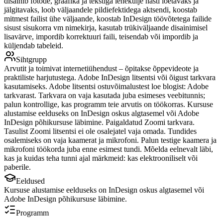
disainib fotode, graafika ja tekstiga lehekülje hästi loetavaks ja
jälgitavaks, loob väljaandele pildiefektidega aktsendi, koostab
mitmest failist ühe väljaande, koostab InDesign töövõtetega failide
sisust sisukorra vm nimekirja, kasutab trükiväljaande disainimisel
lisavärve, impordib korrektuuri faili, teisendab või impordib ja
küljendab tabeleid.
Sihtgrupp
Arvutit ja toimivat internetiühendust – õpitakse õppevideote ja
praktiliste harjutustega. Adobe InDesign litsentsi või õigust tarkvara
kasutamiseks. Adobe litsentsi ostuvõimalustest loe blogist: Adobe
tarkvarast. Tarkvara on vaja kasutada juba esimeses veebitunnis;
palun kontrollige, kas programm teie arvutis on töökorras. Kursuse
alustamise eelduseks on InDesign oskus algtasemel või Adobe
InDesign põhikursuse läbimine. Paigaldatud Zoomi tarkvara.
Tasulist Zoomi litsentsi ei ole osalejatel vaja omada. Tundides
osalemiseks on vaja kaamerat ja mikrofoni. Palun testige kaamera ja
mikrofoni töökorda juba enne esimest tundi. Mõelda eelnevalt läbi,
kas ja kuidas teha tunni ajal märkmeid: kas elektrooniliselt või
paberile.
Eeldused
Kursuse alustamise eelduseks on InDesign oskus algtasemel või
Adobe InDesign põhikursuse läbimine.
Programm