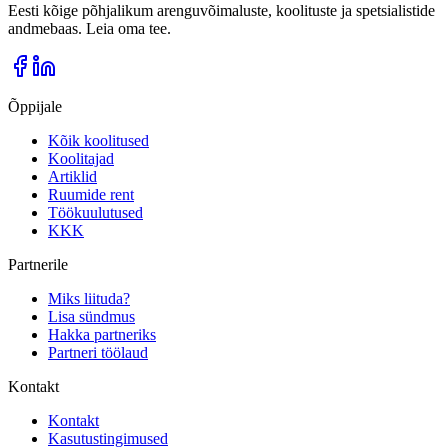
Eesti kõige põhjalikum arenguvõimaluste, koolituste ja spetsialistide
andmebaas. Leia oma tee.
Õppijale
Kõik koolitused
Koolitajad
Artiklid
Ruumide rent
Töökuulutused
KKK
Partnerile
Miks liituda?
Lisa sündmus
Hakka partneriks
Partneri töölaud
Kontakt
Kontakt
Kasutustingimused