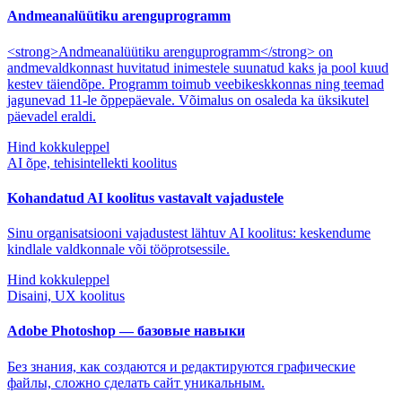
Andmeanalüütiku arenguprogramm
<strong>Andmeanalüütiku arenguprogramm</strong> on
andmevaldkonnast huvitatud inimestele suunatud kaks ja pool kuud
kestev täiendõpe. Programm toimub veebikeskkonnas ning teemad
jagunevad 11-le õppepäevale. Võimalus on osaleda ka üksikutel
päevadel eraldi.
Hind kokkuleppel
AI õpe, tehisintellekti koolitus
Kohandatud AI koolitus vastavalt vajadustele
Sinu organisatsiooni vajadustest lähtuv AI koolitus: keskendume
kindlale valdkonnale või tööprotsessile.
Hind kokkuleppel
Disaini, UX koolitus
Adobe Photoshop — базовые навыки
Без знания, как создаются и редактируются графические
файлы, сложно сделать сайт уникальным.