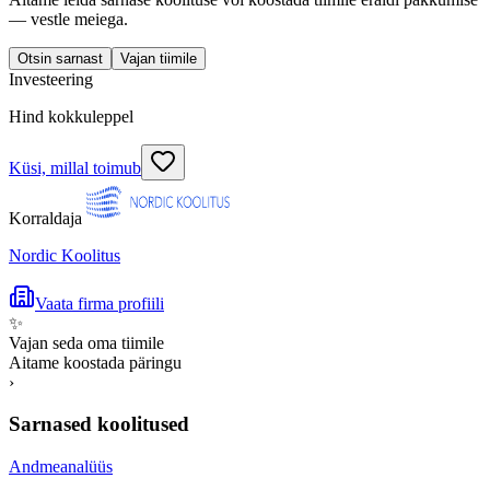
— vestle meiega.
Otsin sarnast
Vajan tiimile
Investeering
Hind kokkuleppel
Küsi, millal toimub
Korraldaja
Nordic Koolitus
Vaata firma profiili
✨
Vajan seda oma tiimile
Aitame koostada päringu
›
Sarnased koolitused
Andmeanalüüs