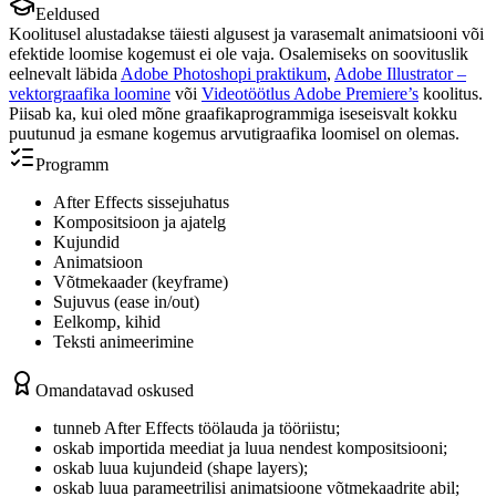
Eeldused
Koolitusel alustadakse täiesti algusest ja varasemalt animatsiooni või
efektide loomise kogemust ei ole vaja. Osalemiseks on soovituslik
eelnevalt läbida
Adobe Photoshopi praktikum
,
Adobe Illustrator –
vektorgraafika loomine
või
Videotöötlus Adobe Premiere’s
koolitus.
Piisab ka, kui oled mõne graafikaprogrammiga iseseisvalt kokku
puutunud ja esmane kogemus arvutigraafika loomisel on olemas.
Programm
After Effects sissejuhatus
Kompositsioon ja ajatelg
Kujundid
Animatsioon
Võtmekaader (keyframe)
Sujuvus (ease in/out)
Eelkomp, kihid
Teksti animeerimine
Omandatavad oskused
tunneb After Effects töölauda ja tööriistu;
oskab importida meediat ja luua nendest kompositsiooni;
oskab luua kujundeid (shape layers);
oskab luua parameetrilisi animatsioone võtmekaadrite abil;