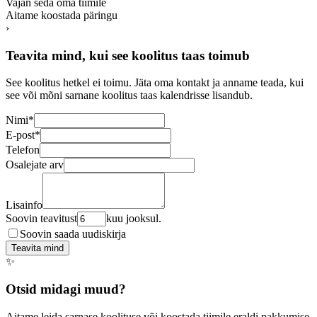
Vajan seda oma tiimile
Aitame koostada päringu
›
Teavita mind, kui see koolitus taas toimub
See koolitus hetkel ei toimu. Jäta oma kontakt ja anname teada, kui
see või mõni sarnane koolitus taas kalendrisse lisandub.
Nimi
*
E-post
*
Telefon
Osalejate arv
Lisainfo
Soovin teavitust
kuu jooksul.
Soovin saada uudiskirja
Teavita mind
✨
Otsid midagi muud?
Aitame leida sarnase koolituse või koostada tiimile eraldi pakkumise