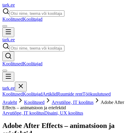
tark
.
ee
Koolitused
Koolitajad
tark
.
ee
Koolitused
Koolitajad
tark
.
ee
Koolitused
Koolitajad
Artiklid
Ruumide rent
Töökuulutused
Avaleht
Koolitused
Arvutiõpe, IT koolitus
Adobe After
Effects – animatsioon ja eriefektid
Arvutiõpe, IT koolitus
Disaini, UX koolitus
Adobe After Effects – animatsioon ja