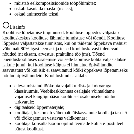
mõistab eelkompositsioonide tööpõhimõtet;
oskab kasutada maske (masks);
oskad animeerida teksti.
Lisainfo
Koolituse lõpetamise tingimused: koolituse lõppedes väljastab
koolituskeskus koolituse läbinule tunnistuse või tõendi. Koolituse
lõppedes väljastatakse tunnistus, kui on täidetud õppekava mahust
vähemalt 80% igast teemast ja teised koolituskavast tulenevad
nõuded (nt eksam, arvestus, praktiline töö jms). Tõend
täienduskoolituses osalemise või selle läbimise kohta väljastatakse
isikule juhul, kui koolituse käigus ei hinnatud õpiväljundite
saavutatust või kui isik ei saavutanud kõiki õppekava lõpetamiseks
nõutud õpiväljundeid. Koolitushind sisaldab:
ettevalmistatud töökohta vajaliku riist- ja tarkvaraga
klassiruumis. Veebikeskkonnas osalejale võimaldame
vajadusel kaugligipääsu koolitusel osalemiseks nõutud
tarkvarale;
digitaalseid õppematerjale;
koolitajat, kes omab vähemalt täiskasvanute koolitaja taset 5
või töökogemust vastavas valdkonnas;
koolitaja konsultatsiooni õpitud teemade kohta e-posti teel
pärast koolitust.