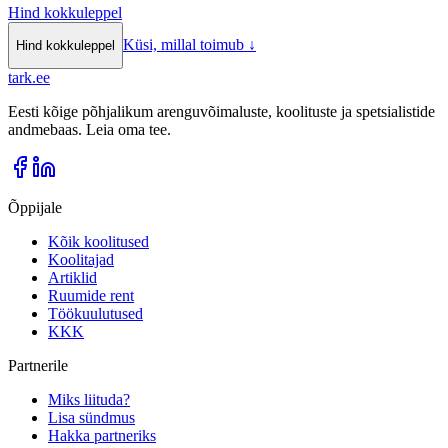
Hind kokkuleppel
Küsi, millal toimub
↓
Hind kokkuleppel
tark
.
ee
Eesti kõige põhjalikum arenguvõimaluste, koolituste ja spetsialistide
andmebaas. Leia oma tee.
Õppijale
Kõik koolitused
Koolitajad
Artiklid
Ruumide rent
Töökuulutused
KKK
Partnerile
Miks liituda?
Lisa sündmus
Hakka partneriks