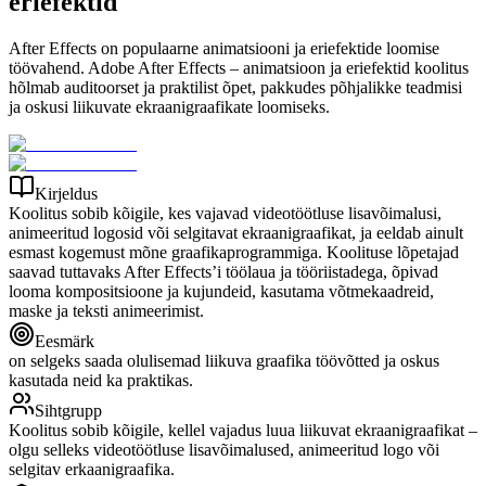
eriefektid
After Effects on populaarne animatsiooni ja eriefektide loomise
töövahend. Adobe After Effects – animatsioon ja eriefektid koolitus
hõlmab auditoorset ja praktilist õpet, pakkudes põhjalikke teadmisi
ja oskusi liikuvate ekraanigraafikate loomiseks.
Kirjeldus
Koolitus sobib kõigile, kes vajavad videotöötluse lisavõimalusi,
animeeritud logosid või selgitavat ekraanigraafikat, ja eeldab ainult
esmast kogemust mõne graafikaprogrammiga. Koolituse lõpetajad
saavad tuttavaks After Effects’i töölaua ja tööriistadega, õpivad
looma kompositsioone ja kujundeid, kasutama võtmekaadreid,
maske ja teksti animeerimist.
Eesmärk
on selgeks saada olulisemad liikuva graafika töövõtted ja oskus
kasutada neid ka praktikas.
Sihtgrupp
Koolitus sobib kõigile, kellel vajadus luua liikuvat ekraanigraafikat –
olgu selleks videotöötluse lisavõimalused, animeeritud logo või
selgitav erkaanigraafika.