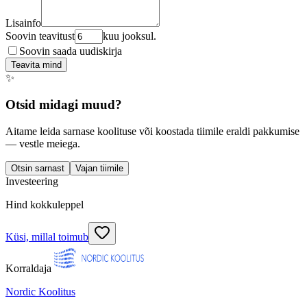
Lisainfo
Soovin teavitust
kuu jooksul.
Soovin saada uudiskirja
Teavita mind
✨
Otsid midagi muud?
Aitame leida sarnase koolituse või koostada tiimile eraldi pakkumise
— vestle meiega.
Otsin sarnast
Vajan tiimile
Investeering
Hind kokkuleppel
Küsi, millal toimub
Korraldaja
Nordic Koolitus