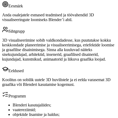
Eesmärk
Anda osalejatele esmased teadmised ja töövahendid 3D
visualiseeringute loomiseks Blender’i abil.
Sihtgrupp
3D visualiseerimine sobib valdkondadesse, kus puututakse kokku
keskkondade planeerimise ja visualiseerimisega, eriefektide loomise
ja graafilise disainimisega. Sinna alla kuuluvad näiteks
sisekujundajad, arhitektid, insenerid, graafilised disainerid,
kujundajad, kunstnikud, animaatorid ja liikuva graafika loojad.
Eeldused
Koolitus on sobilik uutele 3D huvilistele ja ei eelda varasemat 3D
graafika või Blenderi kasutamise kogemust.
Programm
Blenderi kasutajaliides;
vaatereziimid;
objektide lisamine ja haldus;