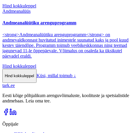
Hind kokkuleppel
Andmeanalüüs
Andmeanalüütiku arenguprogramm
<strong>Andmeanalüütiku arenguprogramm</strong> on
andmevaldkonnast huvitatud inimestele suunatud kaks ja pool kuud
kestev täiendõpe. Programm toimub veebikeskkonnas ning teemad
jagunevad 11-le õppepäevale. Võimalus on osaleda ka üksikutel
päevadel eraldi.
Hind kokkuleppel
Küsi, millal toimub
↓
Hind kokkuleppel
tark
.
ee
Eesti kõige põhjalikum arenguvõimaluste, koolituste ja spetsialistide
andmebaas. Leia oma tee.
Õppijale