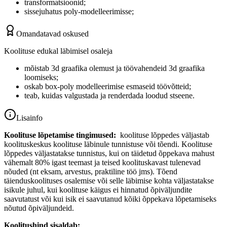
transformatsioonid;
sissejuhatus poly-modelleerimisse;
Omandatavad oskused
Koolituse edukal läbimisel osaleja
mõistab 3d graafika olemust ja töövahendeid 3d graafika
loomiseks;
oskab box-poly modelleerimise esmaseid töövõtteid;
teab, kuidas valgustada ja renderdada loodud stseene.
Lisainfo
Koolituse lõpetamise tingimused:
koolituse lõppedes väljastab
koolituskeskus koolituse läbinule tunnistuse või tõendi. Koolituse
lõppedes väljastatakse tunnistus, kui on täidetud õppekava mahust
vähemalt 80% igast teemast ja teised koolituskavast tulenevad
nõuded (nt eksam, arvestus, praktiline töö jms). Tõend
täienduskoolituses osalemise või selle läbimise kohta väljastatakse
isikule juhul, kui koolituse käigus ei hinnatud õpiväljundite
saavutatust või kui isik ei saavutanud kõiki õppekava lõpetamiseks
nõutud õpiväljundeid.
Koolitushind sisaldab: