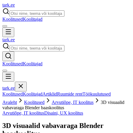
tark
.
ee
Koolitused
Koolitajad
tark
.
ee
Koolitused
Koolitajad
tark
.
ee
Koolitused
Koolitajad
Artiklid
Ruumide rent
Töökuulutused
Avaleht
Koolitused
Arvutiõpe, IT koolitus
3D visuaalid
vabavaraga Blender baaskoolitus
Arvutiõpe, IT koolitus
Disaini, UX koolitus
3D visuaalid vabavaraga Blender