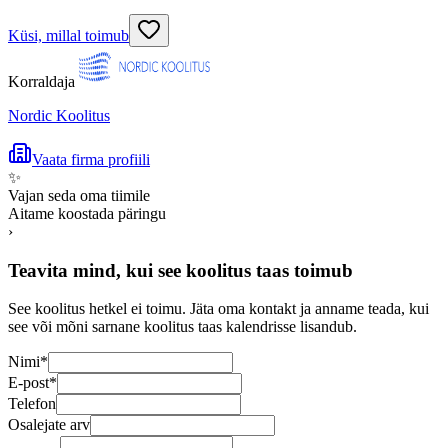
Küsi, millal toimub
Korraldaja
Nordic Koolitus
Vaata firma profiili
✨
Vajan seda oma tiimile
Aitame koostada päringu
›
Teavita mind, kui see koolitus taas toimub
See koolitus hetkel ei toimu. Jäta oma kontakt ja anname teada, kui
see või mõni sarnane koolitus taas kalendrisse lisandub.
Nimi
*
E-post
*
Telefon
Osalejate arv