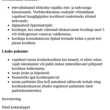
ettevalmistatud töökohta vajaliku riist- ja tarkvaraga
klassiruumis. Veebikeskkonnas osalejale võimaldame
vajadusel kaugligipääsu koolitusel osalemiseks nõutud
tarkvarale;
digitaalseid õppematerjale;
koolitajat, kes omab vähemalt täiskasvanute koolitaja taset 5
või töökogemust vastavas valdkonnas;
koolitaja konsultatsiooni õpitud teemade kohta e-posti teel
pärast koolitust.
Lisaks pakume:
vajadusel tasuta korduskoolitust kui tunned, et mõni oskus
vajab täiendamist või pidid endast mittesõltuvatel põhjustel
koolituse katkestama;
sooje jooke ja küpsiseid;
lõunasööki igal koolituspäeval;
tasuta parkimist (lisa kell autoaknal nähtavale kohale ning
koolituskeskusesse jõudes registreeri parkimine meie
parkimissüsteemis).
Investeering
Hind kokkuleppel