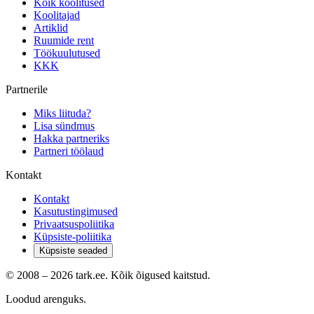
Kõik koolitused
Koolitajad
Artiklid
Ruumide rent
Töökuulutused
KKK
Partnerile
Miks liituda?
Lisa sündmus
Hakka partneriks
Partneri töölaud
Kontakt
Kontakt
Kasutustingimused
Privaatsuspoliitika
Küpsiste-poliitika
Küpsiste seaded
© 2008 –
2026
tark.ee. Kõik õigused kaitstud.
Loodud arenguks.