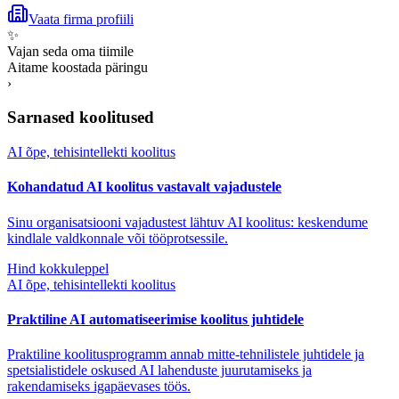
Vaata firma profiili
✨
Vajan seda oma tiimile
Aitame koostada päringu
›
Sarnased koolitused
AI õpe, tehisintellekti koolitus
Kohandatud AI koolitus vastavalt vajadustele
Sinu organisatsiooni vajadustest lähtuv AI koolitus: keskendume
kindlale valdkonnale või tööprotsessile.
Hind kokkuleppel
AI õpe, tehisintellekti koolitus
Praktiline AI automatiseerimise koolitus juhtidele
Praktiline koolitusprogramm annab mitte-tehnilistele juhtidele ja
spetsialistidele oskused AI lahenduste juurutamiseks ja
rakendamiseks igapäevases töös.