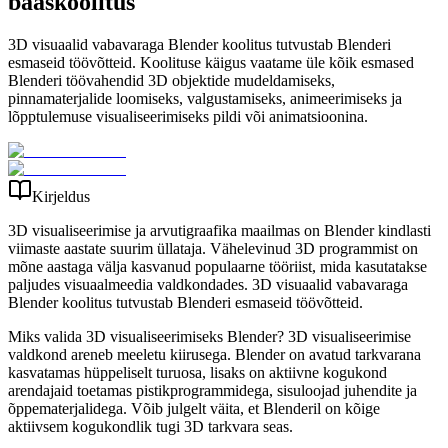
baaskoolitus
3D visuaalid vabavaraga Blender koolitus tutvustab Blenderi
esmaseid töövõtteid. Koolituse käigus vaatame üle kõik esmased
Blenderi töövahendid 3D objektide mudeldamiseks,
pinnamaterjalide loomiseks, valgustamiseks, animeerimiseks ja
lõpptulemuse visualiseerimiseks pildi või animatsioonina.
Kirjeldus
3D visualiseerimise ja arvutigraafika maailmas on Blender kindlasti
viimaste aastate suurim üllataja. Vähelevinud 3D programmist on
mõne aastaga välja kasvanud populaarne tööriist, mida kasutatakse
paljudes visuaalmeedia valdkondades. 3D visuaalid vabavaraga
Blender koolitus tutvustab Blenderi esmaseid töövõtteid.
Miks valida 3D visualiseerimiseks Blender? 3D visualiseerimise
valdkond areneb meeletu kiirusega. Blender on avatud tarkvarana
kasvatamas hüppeliselt turuosa, lisaks on aktiivne kogukond
arendajaid toetamas pistikprogrammidega, sisuloojad juhendite ja
õppematerjalidega. Võib julgelt väita, et Blenderil on kõige
aktiivsem kogukondlik tugi 3D tarkvara seas.