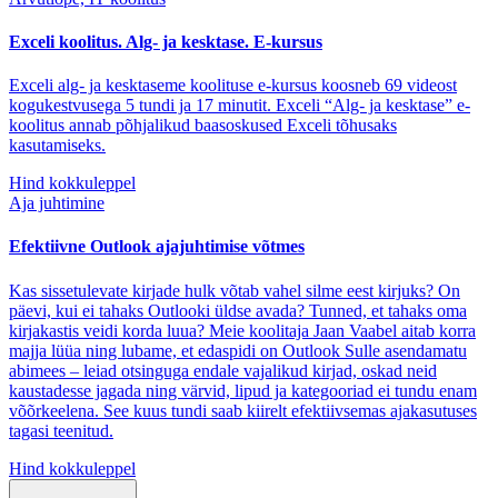
Exceli koolitus. Alg- ja kesktase. E-kursus
Exceli alg- ja kesktaseme koolituse e-kursus koosneb 69 videost
kogukestvusega 5 tundi ja 17 minutit. Exceli “Alg- ja kesktase” e-
koolitus annab põhjalikud baasoskused Exceli tõhusaks
kasutamiseks.
Hind kokkuleppel
Aja juhtimine
Efektiivne Outlook ajajuhtimise võtmes
Kas sissetulevate kirjade hulk võtab vahel silme eest kirjuks? On
päevi, kui ei tahaks Outlooki üldse avada? Tunned, et tahaks oma
kirjakastis veidi korda luua? Meie koolitaja Jaan Vaabel aitab korra
majja lüüa ning lubame, et edaspidi on Outlook Sulle asendamatu
abimees – leiad otsinguga endale vajalikud kirjad, oskad neid
kaustadesse jagada ning värvid, lipud ja kategooriad ei tundu enam
võõrkeelena. See kuus tundi saab kiirelt efektiivsemas ajakasutuses
tagasi teenitud.
Hind kokkuleppel