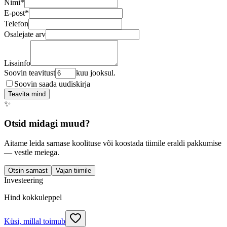
Nimi
*
E-post
*
Telefon
Osalejate arv
Lisainfo
Soovin teavitust
kuu jooksul.
Soovin saada uudiskirja
Teavita mind
✨
Otsid midagi muud?
Aitame leida sarnase koolituse või koostada tiimile eraldi pakkumise
— vestle meiega.
Otsin sarnast
Vajan tiimile
Investeering
Hind kokkuleppel
Küsi, millal toimub