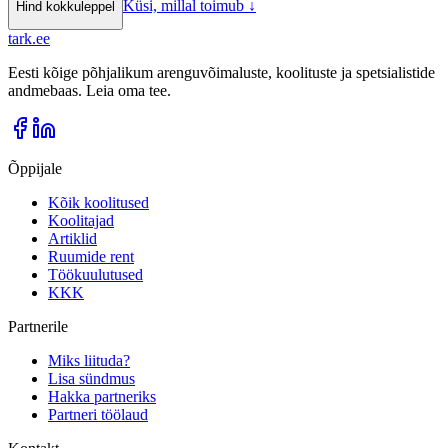
Küsi, millal toimub
↓
Hind kokkuleppel
tark
.
ee
Eesti kõige põhjalikum arenguvõimaluste, koolituste ja spetsialistide
andmebaas. Leia oma tee.
Õppijale
Kõik koolitused
Koolitajad
Artiklid
Ruumide rent
Töökuulutused
KKK
Partnerile
Miks liituda?
Lisa sündmus
Hakka partneriks
Partneri töölaud