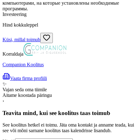
компьютерами, на которые установлены необходимые
программы.
Investeering
Hind kokkuleppel
Küsi, millal toimub
Korraldaja
Companion Koolitus
Vaata firma profiili
✨
Vajan seda oma tiimile
Aitame koostada päringu
›
Teavita mind, kui see koolitus taas toimub
See koolitus hetkel ei toimu. Jäta oma kontakt ja anname teada, kui
see või mõni sarnane koolitus taas kalendrisse lisandub.