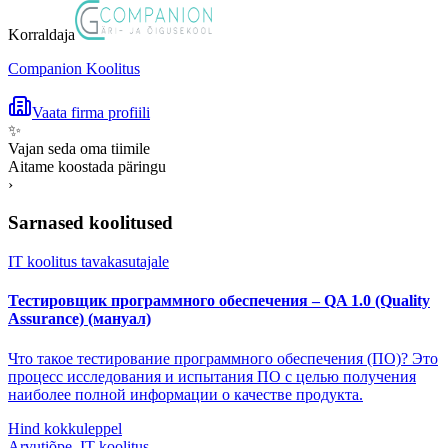
Korraldaja
Companion Koolitus
Vaata firma profiili
✨
Vajan seda oma tiimile
Aitame koostada päringu
›
Sarnased koolitused
IT koolitus tavakasutajale
Тестировщик программного обеспечения – QA 1.0 (Quality
Assurance) (мануал)
Что такое тестирование программного обеспечения (ПО)? Это
процесс исследования и испытания ПО с целью получения
наиболее полной информации о качестве продукта.
Hind kokkuleppel
Arvutiõpe, IT koolitus