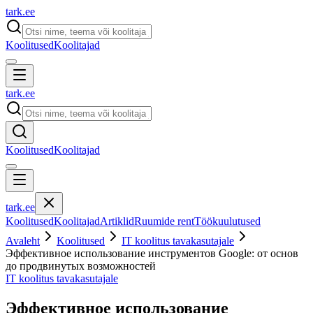
tark
.
ee
Koolitused
Koolitajad
tark
.
ee
Koolitused
Koolitajad
tark
.
ee
Koolitused
Koolitajad
Artiklid
Ruumide rent
Töökuulutused
Avaleht
Koolitused
IT koolitus tavakasutajale
Эффективное использование инструментов Google: от основ
до продвинутых возможностей
IT koolitus tavakasutajale
Эффективное использование