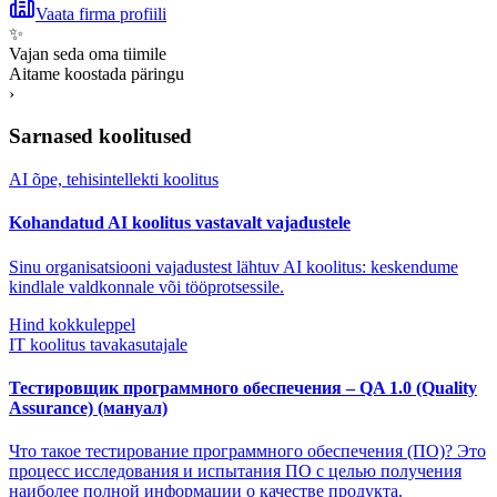
Vaata firma profiili
✨
Vajan seda oma tiimile
Aitame koostada päringu
›
Sarnased koolitused
AI õpe, tehisintellekti koolitus
Kohandatud AI koolitus vastavalt vajadustele
Sinu organisatsiooni vajadustest lähtuv AI koolitus: keskendume
kindlale valdkonnale või tööprotsessile.
Hind kokkuleppel
IT koolitus tavakasutajale
Тестировщик программного обеспечения – QA 1.0 (Quality
Assurance) (мануал)
Что такое тестирование программного обеспечения (ПО)? Это
процесс исследования и испытания ПО с целью получения
наиболее полной информации о качестве продукта.