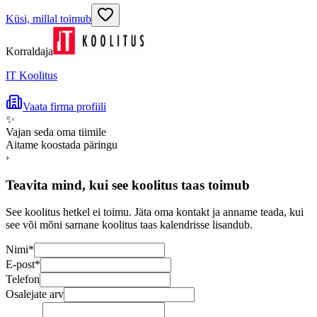
Küsi, millal toimub
Korraldaja
IT Koolitus
Vaata firma profiili
✨
Vajan seda oma tiimile
Aitame koostada päringu
›
Teavita mind, kui see koolitus taas toimub
See koolitus hetkel ei toimu. Jäta oma kontakt ja anname teada, kui
see või mõni sarnane koolitus taas kalendrisse lisandub.
Nimi
*
E-post
*
Telefon
Osalejate arv