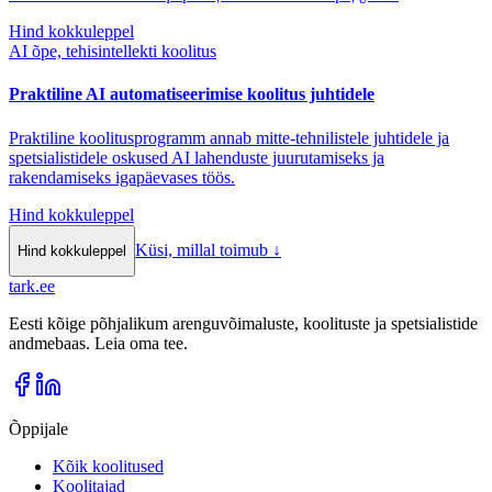
Hind kokkuleppel
AI õpe, tehisintellekti koolitus
Praktiline AI automatiseerimise koolitus juhtidele
Praktiline koolitusprogramm annab mitte-tehnilistele juhtidele ja
spetsialistidele oskused AI lahenduste juurutamiseks ja
rakendamiseks igapäevases töös.
Hind kokkuleppel
Küsi, millal toimub
↓
Hind kokkuleppel
tark
.
ee
Eesti kõige põhjalikum arenguvõimaluste, koolituste ja spetsialistide
andmebaas. Leia oma tee.
Õppijale
Kõik koolitused
Koolitajad