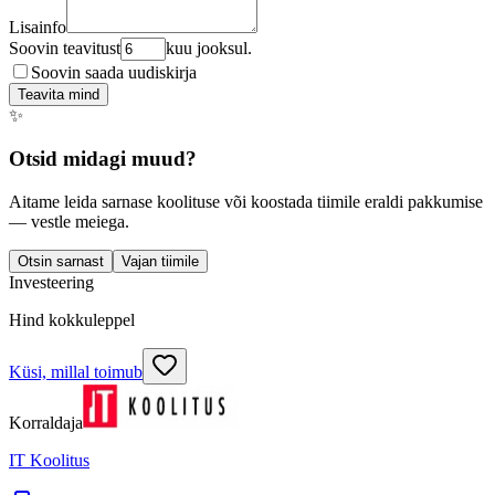
Lisainfo
Soovin teavitust
kuu jooksul.
Soovin saada uudiskirja
Teavita mind
✨
Otsid midagi muud?
Aitame leida sarnase koolituse või koostada tiimile eraldi pakkumise
— vestle meiega.
Otsin sarnast
Vajan tiimile
Investeering
Hind kokkuleppel
Küsi, millal toimub
Korraldaja
IT Koolitus