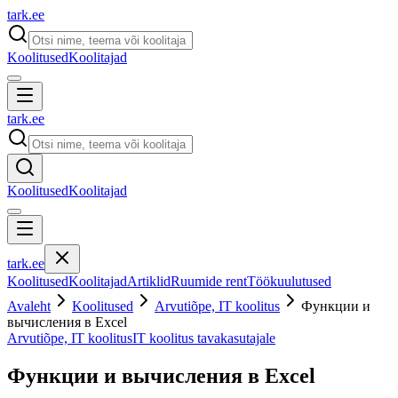
tark
.
ee
Koolitused
Koolitajad
tark
.
ee
Koolitused
Koolitajad
tark
.
ee
Koolitused
Koolitajad
Artiklid
Ruumide rent
Töökuulutused
Avaleht
Koolitused
Arvutiõpe, IT koolitus
Функции и
вычисления в Excel
Arvutiõpe, IT koolitus
IT koolitus tavakasutajale
Функции и вычисления в Excel