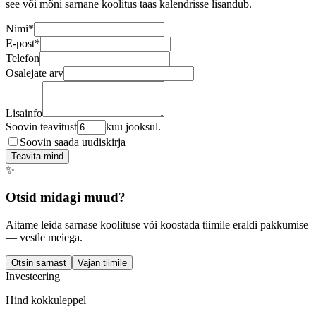
see või mõni sarnane koolitus taas kalendrisse lisandub.
Nimi
*
E-post
*
Telefon
Osalejate arv
Lisainfo
Soovin teavitust
kuu jooksul.
Soovin saada uudiskirja
Teavita mind
✨
Otsid midagi muud?
Aitame leida sarnase koolituse või koostada tiimile eraldi pakkumise
— vestle meiega.
Otsin sarnast
Vajan tiimile
Investeering
Hind kokkuleppel