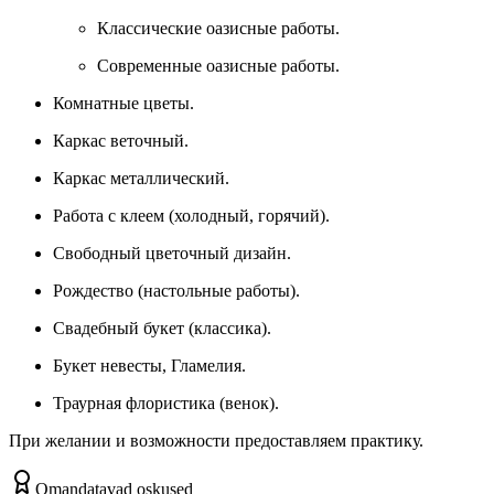
Классические оазисные работы.
Современные оазисные работы.
Комнатные цветы.
Каркас веточный.
Каркас металлический.
Работа с клеем (холодный, горячий).
Свободный цветочный дизайн.
Рождество (настольные работы).
Свадебный букет (классика).
Букет невесты, Гламелия.
Траурная флористика (венок).
При желании и возможности предоставляем практику.
Omandatavad oskused