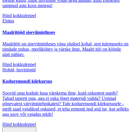
tõeline kunst, mille lihvimine võtab aega aastaid, kuid esimesed
sammud astu koos meiega!
Hind kokkuleppel
Ehitus
Maalritööd siseviimistluses
Maalritöö on siseviimistluses väga olulisel kohal, sest tulemuseks on
pindade puhas, meeliköitev ja värske ilme. Maalri töö on kõigile
alati nähtav.
Hind kokkuleppel
Hobid, huviringid
Koduremondi kiirkursus
Soovid oma kodule luua värskema ilme, kuid oskustest napib?
Tahad tapeeti osta, aga ei oska õiget materjali valida? Unistad
põnevatest värvimistehnikatest? Tule koduremondi kiirkursusele -
meilt saad vajalikud oskused, et teha remonti igal ajal ise, kui selleks
aga soov või vajadus tekib!
Hind kokkuleppel