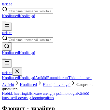
tark
.
ee
Koolitused
Koolitajad
tark
.
ee
Koolitused
Koolitajad
tark
.
ee
Koolitused
Koolitajad
Artiklid
Ruumide rent
Töökuulutused
Avaleht
Koolitused
Hobid, huviringid
Флорист -
дизайнер
Hobid, huviringid
Isiksuse areng ja psühholoogia
Käsitöö
kursused
Loovus ja loomingulisus
Флорист - дизайнер