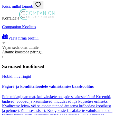
Küsi, millal toimub
Korraldaja
Companion Koolitus
Vaata firma profiili
✨
Vajan seda oma tiimile
Aitame koostada päringu
›
Sarnased koolitused
Hobid, huviringid
Pagari- ja kondiitritoodete valmistamise baaskoolitus
Pole midagi paremat, kui värskete soojade saiakeste lõhn! Kreemid,
täidised, võõbad ja kaunistused, muudavad iga küpsetise eriliseks.
Kvaliteetse leiva- või saiatoote tunned ära tema krõbedast koorikust
ja pehmest, õhulisest sisust. Koogikeste ja saiakeste valmistamine on