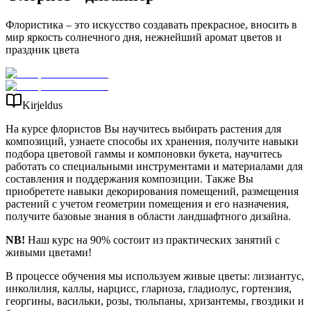
Флористика – это искусство создавать прекрасное, вносить в
мир яркость солнечного дня, нежнейший аромат цветов и
праздник цвета
Kirjeldus
На курсе флористов Вы научитесь выбирать растения для
композиций, узнаете способы их хранения, получите навыки
подбора цветовой гаммы и компоновки букета, научитесь
работать со специальными инструментами и материалами для
составления и поддержания композиции. Также Вы
приобретете навыки декорирования помещений, размещения
растений с учетом геометрии помещения и его назначения,
получите базовые знания в области ландшафтного дизайна.
NB!
Наш курс на 90% состоит из практических занятий с
живыми цветами!
В процессе обучения мы используем живые цветы: лизиантус,
инколилия, каллы, нарцисс, глариоза, гладиолус, гортензия,
георгины, васильки, розы, тюльпаны, хризантемы, гвоздики и