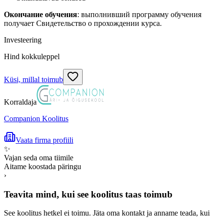
Окончание обучения
: выполнивший программу обучения
получает Свидетельство о прохождении курса.
Investeering
Hind kokkuleppel
Küsi, millal toimub
Korraldaja
Companion Koolitus
Vaata firma profiili
✨
Vajan seda oma tiimile
Aitame koostada päringu
›
Teavita mind, kui see koolitus taas toimub
See koolitus hetkel ei toimu. Jäta oma kontakt ja anname teada, kui