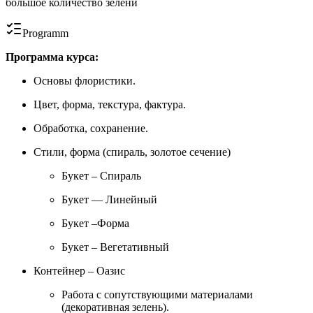
большое количество зелени
Programm
Программа курса:
Основы флористики.
Цвет, форма, текстура, фактура.
Обработка, сохранение.
Стили, форма (спираль, золотое сечение)
Букет – Спираль
Букет — Линейный
Букет –Форма
Букет – Вегетативный
Контейнер – Оазис
Работа с сопутствующими материалами
(декоративная зелень).