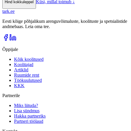
Küsi, millal toimub
↓
Hind kokkuleppel
tark
.
ee
Eesti kõige põhjalikum arenguvõimaluste, koolituste ja spetsialistide
andmebaas. Leia oma tee.
Õppijale
Kõik koolitused
Koolitajad
Artiklid
Ruumide rent
Töökuulutused
KKK
Partnerile
Miks liituda?
Lisa sündmus
Hakka partneriks
Partneri töölaud