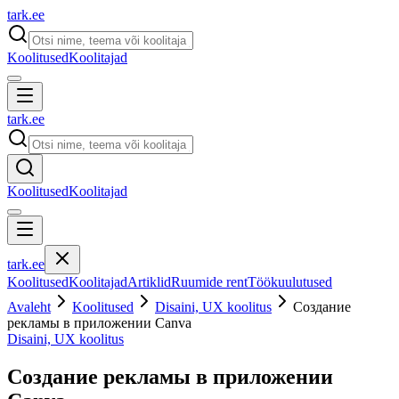
tark
.
ee
Koolitused
Koolitajad
tark
.
ee
Koolitused
Koolitajad
tark
.
ee
Koolitused
Koolitajad
Artiklid
Ruumide rent
Töökuulutused
Avaleht
Koolitused
Disaini, UX koolitus
Создание
рекламы в приложении Canva
Disaini, UX koolitus
Создание рекламы в приложении