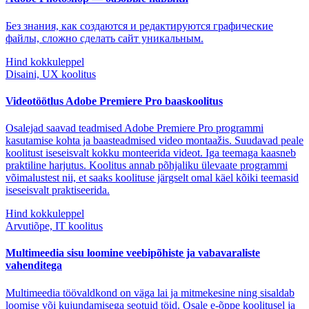
Без знания, как создаются и редактируются графические
файлы, сложно сделать сайт уникальным.
Hind kokkuleppel
Disaini, UX koolitus
Videotöötlus Adobe Premiere Pro baaskoolitus
Osalejad saavad teadmised Adobe Premiere Pro programmi
kasutamise kohta ja baasteadmised video montaažis. Suudavad peale
koolitust iseseisvalt kokku monteerida videot. Iga teemaga kaasneb
praktiline harjutus. Koolitus annab põhjaliku ülevaate programmi
võimalustest nii, et saaks koolituse järgselt omal käel kõiki teemasid
iseseisvalt praktiseerida.
Hind kokkuleppel
Arvutiõpe, IT koolitus
Multimeedia sisu loomine veebipõhiste ja vabavaraliste
vahenditega
Multimeedia töövaldkond on väga lai ja mitmekesine ning sisaldab
loomise või kujundamisega seotuid töid. Osale e-õppe koolitusel ja