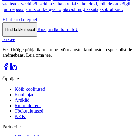
saa teada veebipõhiseid ja vabavaralisi vahendeid, millele on kõigil
juurdepääs ja mis on kergesti õpitavad ning kasutajasõbralikud.
Hind kokkuleppel
Küsi, millal toimub
↓
Hind kokkuleppel
tark
.
ee
Eesti kõige põhjalikum arenguvõimaluste, koolituste ja spetsialistide
andmebaas. Leia oma tee.
Õppijale
Kõik koolitused
Koolitajad
Artiklid
Ruumide rent
Töökuulutused
KKK
Partnerile