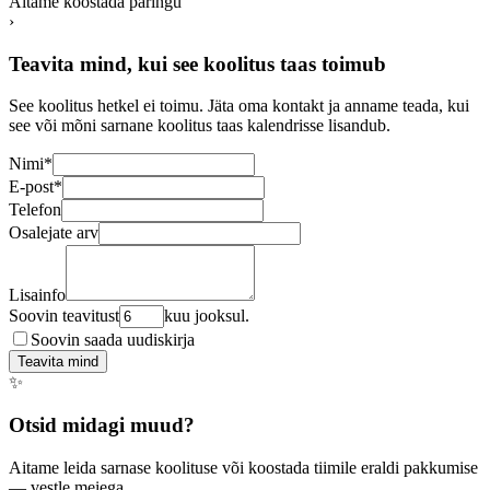
Aitame koostada päringu
›
Teavita mind, kui see koolitus taas toimub
See koolitus hetkel ei toimu. Jäta oma kontakt ja anname teada, kui
see või mõni sarnane koolitus taas kalendrisse lisandub.
Nimi
*
E-post
*
Telefon
Osalejate arv
Lisainfo
Soovin teavitust
kuu jooksul.
Soovin saada uudiskirja
Teavita mind
✨
Otsid midagi muud?
Aitame leida sarnase koolituse või koostada tiimile eraldi pakkumise
— vestle meiega.