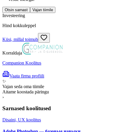
Otsin sarnast
Vajan tiimile
Investeering
Hind kokkuleppel
Küsi, millal toimub
Korraldaja
Companion Koolitus
Vaata firma profiili
✨
Vajan seda oma tiimile
Aitame koostada päringu
›
Sarnased koolitused
Disaini, UX koolitus
Adobe Photoshop — базовые навыки