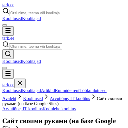
tark
.
ee
Koolitused
Koolitajad
tark
.
ee
Koolitused
Koolitajad
tark
.
ee
Koolitused
Koolitajad
Artiklid
Ruumide rent
Töökuulutused
Avaleht
Koolitused
Arvutiõpe, IT koolitus
Сайт своими
руками (на базе Google Sites)
Arvutiõpe, IT koolitus
Kodulehe koolitus
Сайт своими руками (на базе Google