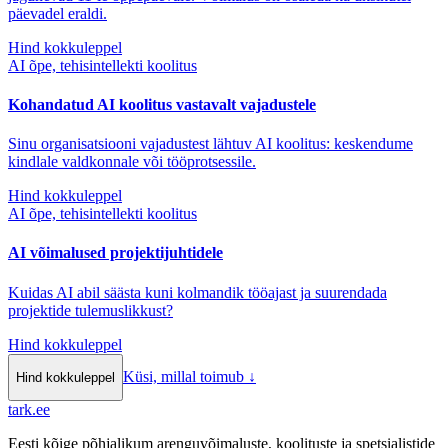
päevadel eraldi.
Hind kokkuleppel
AI õpe, tehisintellekti koolitus
Kohandatud AI koolitus vastavalt vajadustele
Sinu organisatsiooni vajadustest lähtuv AI koolitus: keskendume
kindlale valdkonnale või tööprotsessile.
Hind kokkuleppel
AI õpe, tehisintellekti koolitus
AI võimalused projektijuhtidele
Kuidas AI abil säästa kuni kolmandik tööajast ja suurendada
projektide tulemuslikkust?
Hind kokkuleppel
Küsi, millal toimub
↓
Hind kokkuleppel
tark
.
ee
Eesti kõige põhjalikum arenguvõimaluste, koolituste ja spetsialistide