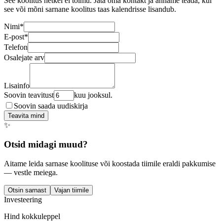
See koolitus hetkel ei toimu. Jäta oma kontakt ja anname teada, kui
see või mõni sarnane koolitus taas kalendrisse lisandub.
Nimi
*
E-post
*
Telefon
Osalejate arv
Lisainfo
Soovin teavitust
kuu jooksul.
Soovin saada uudiskirja
Teavita mind
✨
Otsid midagi muud?
Aitame leida sarnase koolituse või koostada tiimile eraldi pakkumise
— vestle meiega.
Otsin sarnast
Vajan tiimile
Investeering
Hind kokkuleppel