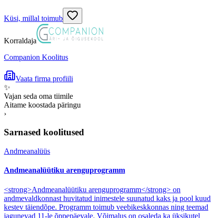
Küsi, millal toimub
Korraldaja
Companion Koolitus
Vaata firma profiili
✨
Vajan seda oma tiimile
Aitame koostada päringu
›
Sarnased koolitused
Andmeanalüüs
Andmeanalüütiku arenguprogramm
<strong>Andmeanalüütiku arenguprogramm</strong> on
andmevaldkonnast huvitatud inimestele suunatud kaks ja pool kuud
kestev täiendõpe. Programm toimub veebikeskkonnas ning teemad
jagunevad 11-le õppepäevale. Võimalus on osaleda ka üksikutel