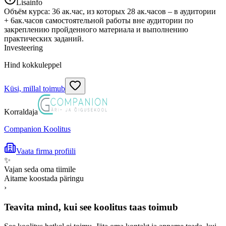
Lisainfo
Объём курса: 36 ак.час, из которых 28 ак.часов – в аудитории
+ 6ак.часов самостоятельной работы вне аудитории по
закреплению пройденного материала и выполнению
практических заданий.
Investeering
Hind kokkuleppel
Küsi, millal toimub
Korraldaja
Companion Koolitus
Vaata firma profiili
✨
Vajan seda oma tiimile
Aitame koostada päringu
›
Teavita mind, kui see koolitus taas toimub