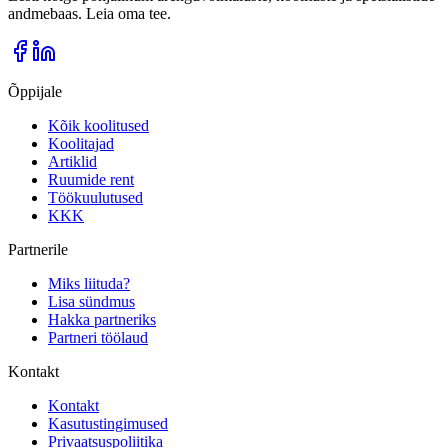
andmebaas. Leia oma tee.
Õppijale
Kõik koolitused
Koolitajad
Artiklid
Ruumide rent
Töökuulutused
KKK
Partnerile
Miks liituda?
Lisa sündmus
Hakka partneriks
Partneri töölaud
Kontakt
Kontakt
Kasutustingimused
Privaatsuspoliitika