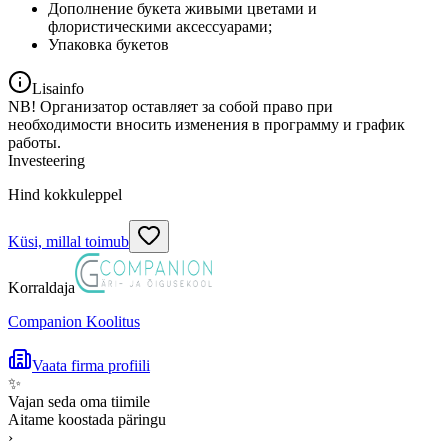
Дополнение букета живыми цветами и
флористическими аксессуарами;
Упаковка букетов
Lisainfo
NB! Организатор оставляет за собой право при
необходимости вносить изменения в программу и график
работы.
Investeering
Hind kokkuleppel
Küsi, millal toimub
Korraldaja
Companion Koolitus
Vaata firma profiili
✨
Vajan seda oma tiimile
Aitame koostada päringu
›