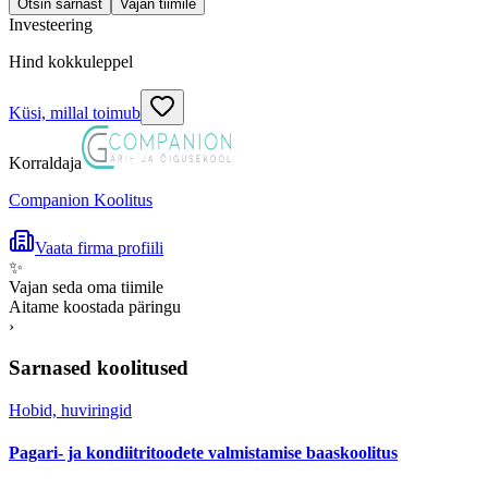
Otsin sarnast
Vajan tiimile
Investeering
Hind kokkuleppel
Küsi, millal toimub
Korraldaja
Companion Koolitus
Vaata firma profiili
✨
Vajan seda oma tiimile
Aitame koostada päringu
›
Sarnased koolitused
Hobid, huviringid
Pagari- ja kondiitritoodete valmistamise baaskoolitus