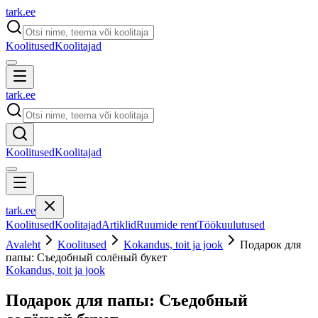
tark
.
ee
Koolitused
Koolitajad
tark
.
ee
Koolitused
Koolitajad
tark
.
ee
Koolitused
Koolitajad
Artiklid
Ruumide rent
Töökuulutused
Avaleht
Koolitused
Kokandus, toit ja jook
Подарок для
папы: Съедобный солёный букет
Kokandus, toit ja jook
Подарок для папы: Съедобный