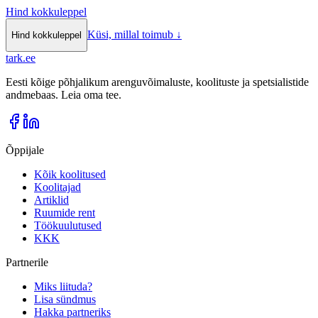
Hind kokkuleppel
Küsi, millal toimub
↓
Hind kokkuleppel
tark
.
ee
Eesti kõige põhjalikum arenguvõimaluste, koolituste ja spetsialistide
andmebaas. Leia oma tee.
Õppijale
Kõik koolitused
Koolitajad
Artiklid
Ruumide rent
Töökuulutused
KKK
Partnerile
Miks liituda?
Lisa sündmus
Hakka partneriks