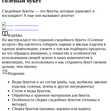
солёный букет
Съедобные букеты — это букеты, которые удивляют и
восхищают! А еще они вызывают аппетит
Kirjeldus
На мастер-классе по созданию съедобного букета «Соленое
ассорти» Вы научитесь собирать сырные и мясные изделия в
единую композицию, узнаете о том как подбирать продукты,
на что обращать внимание, о тонкостях и особенностях
использования свежей зелени и иных компонентов в
композиции, что использовать и как сохранить букет свежим
дольше, чем обычно.
Programm
Виды букетов и их состав (рыба, сыр, колбаски, мясные
изделия, соленья, зелень и другие ингредиенты)
Стили и виды букетов;
Обработка и хранение материалов для букета;
Особенности сборки съедобных букетов (техника и
методы);
Сборка букетов (шпажки, корзина или кашпо)