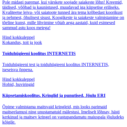
Pole midagi paremat, kui värskete soojade saiakeste lõhn! Kreemid,
täidised, võõbad ja kaunistused, muudavad iga küpsetise eriliseks.
Kvaliteetse leiva- või saiatoote tunned ära tema krõbedast koorikust
ja pehmest, õhulisest sisust. Koogikeste ja saiakeste valmistamine on
tõeline kunst, mille lihvimine võtab aega aastaid, kuid esimesed
sammud astu koos meiega!
Hind kokkuleppel
Kokandus, toit ja jook
Toiduhügieeni koolitus INTERNETIS
Toiduhügieeni test ja toiduhügieeni koolitus INTERNETIS,
iseseisva õppena.
Hind kokkuleppel
Hobid, huviringid
Küpsetamiskoolitus. Kringlid ja punutised. Jõulu ERI
Õpime valmistama maitsvaid kringleid, mis looks parimaid
maitseelamusi ning unustamatuid mälestusi. Imeliselt lõhnav, hästi
kerkinud ja maitsev kringel on vastupandamatu maiuspala jõuludeks
kõigile.