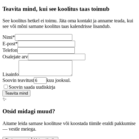
Teavita mind, kui see koolitus taas toimub
See koolitus hetkel ei toimu. Jäta oma kontakt ja anname teada, kui
see või mõni sarnane koolitus taas kalendrisse lisandub.
Nimi
*
E-post
*
Telefon
Osalejate arv
Lisainfo
Soovin teavitust
kuu jooksul.
Soovin saada uudiskirja
Teavita mind
✨
Otsid midagi muud?
Aitame leida sarnase koolituse või koostada tiimile eraldi pakkumise
— vestle meiega.