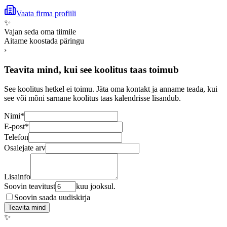
Vaata firma profiili
✨
Vajan seda oma tiimile
Aitame koostada päringu
›
Teavita mind, kui see koolitus taas toimub
See koolitus hetkel ei toimu. Jäta oma kontakt ja anname teada, kui
see või mõni sarnane koolitus taas kalendrisse lisandub.
Nimi
*
E-post
*
Telefon
Osalejate arv
Lisainfo
Soovin teavitust
kuu jooksul.
Soovin saada uudiskirja
Teavita mind
✨