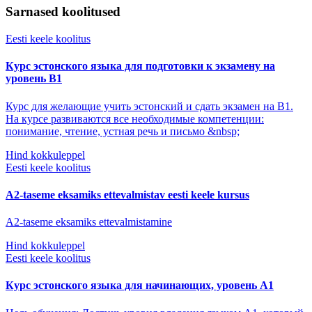
Sarnased koolitused
Eesti keele koolitus
Курс эстонского языка для подготовки к экзамену на
уровень B1
Курс для желающие учить эстонский и сдать экзамен на В1.
На курсе развиваются все необходимые компетенции:
понимание, чтение, устная речь и письмо &nbsp;
Hind kokkuleppel
Eesti keele koolitus
A2-taseme eksamiks ettevalmistav eesti keele kursus
A2-taseme eksamiks ettevalmistamine
Hind kokkuleppel
Eesti keele koolitus
Курс эстонского языка для начинающих, уровень А1