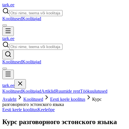
tark
.
ee
Koolitused
Koolitajad
tark
.
ee
Koolitused
Koolitajad
tark
.
ee
Koolitused
Koolitajad
Artiklid
Ruumide rent
Töökuulutused
Avaleht
Koolitused
Eesti keele koolitus
Курс
разговорного эстонского языка
Eesti keele koolitus
Keeleõpe
Курс разговорного эстонского языка