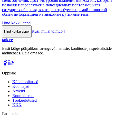
Цель обучения: Достичь уровня владения языком A1, который
позволяет справляться в повседневных повторяющихся
ситуациях общения, в которых требуется прямой и простой
обмен информацией на знакомые рутинные темы.
Hind kokkuleppel
Küsi, millal toimub
↓
Hind kokkuleppel
tark
.
ee
Eesti kõige põhjalikum arenguvõimaluste, koolituste ja spetsialistide
andmebaas. Leia oma tee.
Õppijale
Kõik koolitused
Koolitajad
Artiklid
Ruumide rent
Töökuulutused
KKK
Partnerile