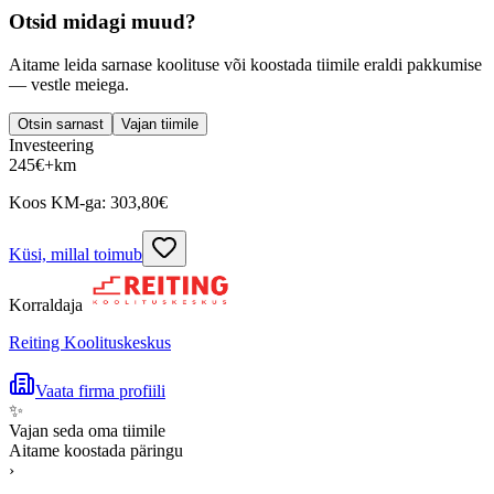
Otsid midagi muud?
Aitame leida sarnase koolituse või koostada tiimile eraldi pakkumise
— vestle meiega.
Otsin sarnast
Vajan tiimile
Investeering
245
€
+km
Koos KM-ga:
303,80
€
Küsi, millal toimub
Korraldaja
Reiting Koolituskeskus
Vaata firma profiili
✨
Vajan seda oma tiimile
Aitame koostada päringu
›