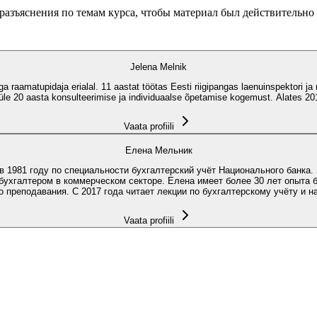
 разъяснения по темам курса, чтобы материал был действительно
Jelena Melnik
a raamatupidaja erialal. 11 aastat töötas Eesti riigipangas laenuinspektori 
le 20 aasta konsulteerimise ja individuaalse õpetamise kogemust. Alates 2
Vaata profiili
Елена Мельник
 1981 году по специальности бухгалтерский учёт Национального банка.
бухгалтером в коммерческом секторе. Елена имеет более 30 лет опыта б
 преподавания. С 2017 года читает лекции по бухгалтерскому учёту и 
Vaata profiili