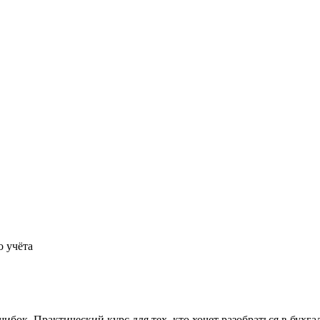
о учёта
шибок. Практический курс для тех, кто хочет разобраться в бухг