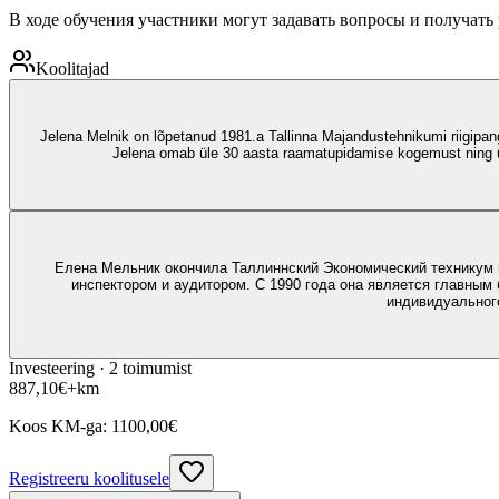
В ходе обучения участники могут задавать вопросы и получать
Koolitajad
Jelena Melnik on lõpetanud 1981.a Tallinna Majandustehnikumi riigipang
Jelena omab üle 30 aasta raamatupidamise kogemust ning ü
Елена Мельник окончила Таллиннский Экономический техникум в
инспектором и аудитором. С 1990 года она является главным 
индивидуального
Investeering ·
2
toimumist
887,10
€
+km
Koos KM-ga:
1100,00
€
Registreeru koolitusele