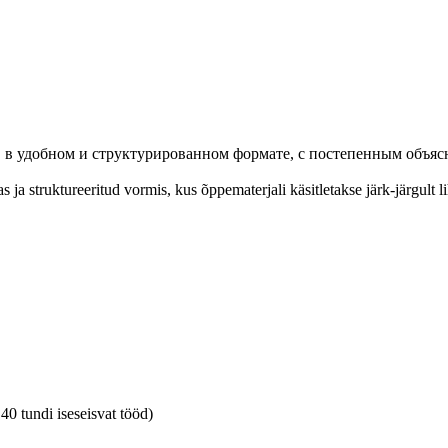
 , в удобном и структурированном формате, с постепенным объяс
a struktureeritud vormis, kus õppematerjali käsitletakse järk-järgult l
40 tundi iseseisvat tööd)