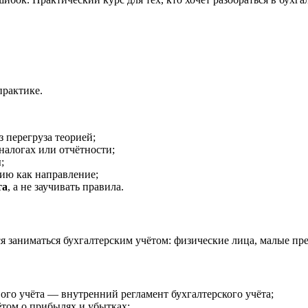
практике.
з перегруза теорией;
налогах или отчётности;
;
рию как направление;
та
, а не заучивать правила.
 заниматься бухгалтерским учётом: физические лица, малые пре
ого учёта — внутренний регламент бухгалтерского учёта;
чётом о прибылях и убытках;