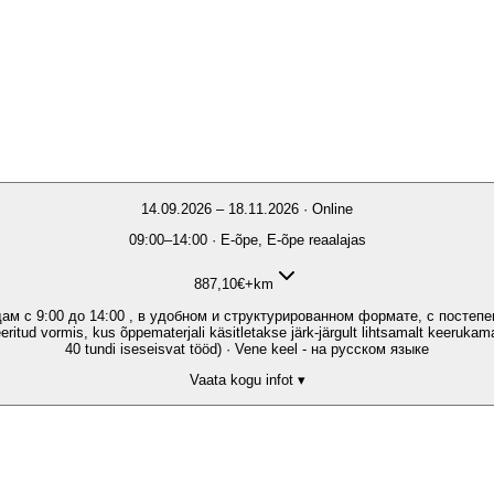
14.09.2026 – 18.11.2026 · Online
09:00–14:00 · E-õpe, E-õpe reaalajas
887,10
€
+km
ам с 9:00 до 14:00 , в удобном и структурированном формате, с постеп
itud vormis, kus õppematerjali käsitletakse järk-järgult lihtsamalt keerukama
40 tundi iseseisvat tööd) · Vene keel - на русском языке
Vaata kogu infot ▾