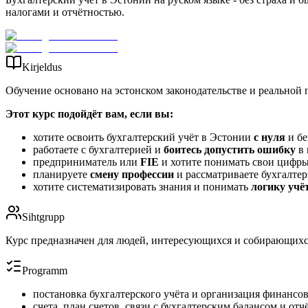
налогами и отчётностью.
Kirjeldus
Обучение основано на эстонском законодательстве и реальной 
Этот курс подойдёт вам, если вы:
хотите освоить бухгалтерский учёт в Эстонии
с нуля
и бе
работаете с бухгалтерией и
боитесь допустить ошибку
в 
предприниматель или
FIE
и хотите понимать свои цифры
планируете
смену профессии
и рассматриваете бухгалте
хотите систематизировать знания и понимать
логику учё
Sihtgrupp
Курс предназначен для людей, интересующихся и собирающихся
Programm
постановка бухгалтерского учёта и организация финансов
счета, план счетов, связи с бухгалтерским балансом и от