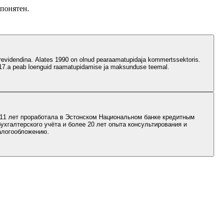
 понятен.
ja revidendina. Alates 1990 on olnud pearaamatupidaja kommertssektoris.
017.a peab loenguid raamatupidamise ja maksunduse teemal.
 11 лет проработала в Эстонском Национальном банке кредитным
ухгалтерского учёта и более 20 лет опыта консультирования и
налогообложению.