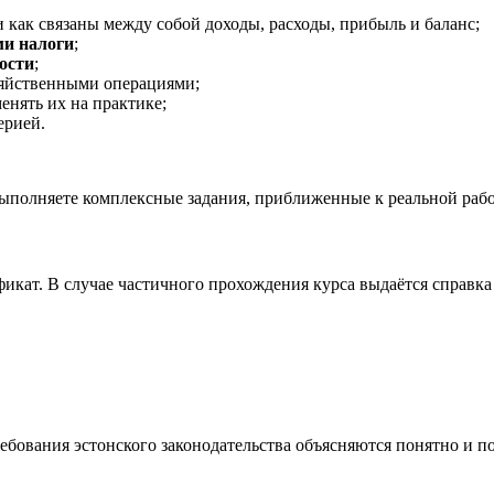
 как связаны между собой доходы, расходы, прибыль и баланс;
ми налоги
;
ости
;
зяйственными операциями;
енять их на практике;
ерией.
выполняете комплексные задания, приближенные к реальной рабо
кат. В случае частичного прохождения курса выдаётся справка 
ебования эстонского законодательства объясняются понятно и п