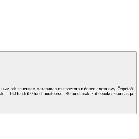
енным объяснением материала от простого к более сложному. Õppetöö
le. · 160 tundi (80 tundi auditoorset, 40 tundi praktikat õppekeskkonnas ja