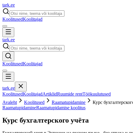
tark
.
ee
Koolitused
Koolitajad
tark
.
ee
Koolitused
Koolitajad
tark
.
ee
Koolitused
Koolitajad
Artiklid
Ruumide rent
Töökuulutused
Avaleht
Koolitused
Raamatupidamine
Курс бухгалтерског
Raamatupidamine
Raamatupidamise koolitus
Курс бухгалтерского учёта
Бухгалтерский учет в Эстонии на руском языке - без страха и о