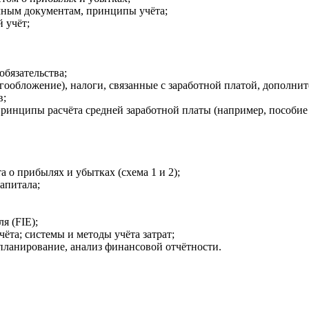
чным документам, принципы учёта;
 учёт;
обязательства;
огообложение), налоги, связанные с заработной платой, дополни
в;
принципы расчёта средней заработной платы (например, пособие
а о прибылях и убытках (схема 1 и 2);
апитала;
я (FIE);
ёта; системы и методы учёта затрат;
е планирование, анализ финансовой отчётности.