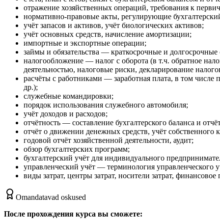
отражение хозяйственных операций, требования к перви
нормативно-правовые акты, регулирующие бухгалтерский
учёт запасов и активов, учёт биологических активов;
учёт основных средств, начисление амортизации;
импортные и экспортные операции;
займы и обязательства — краткосрочные и долгосрочные 
налогообложение — налог с оборота (в т.ч. обратное нал
деятельностью, налоговые риски, декларирование налого
расчёты с работниками — заработная плата, в том числе 
др.);
служебные командировки;
порядок использования служебного автомобиля;
учёт доходов и расходов;
отчётность — составление бухгалтерского баланса и отчёт
отчёт о движении денежных средств, учёт собственного к
годовой отчёт хозяйственной деятельности, аудит;
обзор бухгалтерских программ;
бухгалтерский учёт для индивидуального предпринимател
управленческий учёт — терминология управленческого уч
виды затрат, центры затрат, носители затрат, финансово
Omandatavad oskused
После прохождения курса вы сможете: