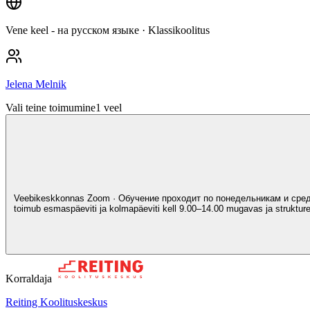
Vene keel - на русском языке
· Klassikoolitus
Jelena Melnik
Vali teine toimumine
1
veel
Veebikeskkonnas Zoom · Обучение проходит по понедельникам и сред
toimub esmaspäeviti ja kolmapäeviti kell 9.00–14.00 mugavas ja struktureer
Korraldaja
Reiting Koolituskeskus