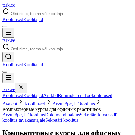
tark
.
ee
Koolitused
Koolitajad
tark
.
ee
Koolitused
Koolitajad
tark
.
ee
Koolitused
Koolitajad
Artiklid
Ruumide rent
Töökuulutused
Avaleht
Koolitused
Arvutiõpe, IT koolitus
Компьютерные курсы для офисных работников
Arvutiõpe, IT koolitus
Dokumendihaldus
Sekretäri kursused
IT
koolitus tavakasutajale
Sekretäri koolitus
Компьютерные курсы для офисных