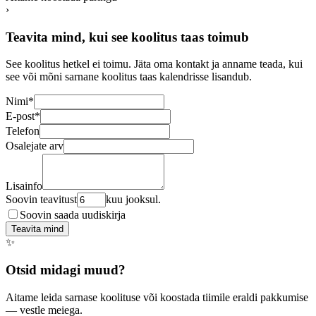
›
Teavita mind, kui see koolitus taas toimub
See koolitus hetkel ei toimu. Jäta oma kontakt ja anname teada, kui
see või mõni sarnane koolitus taas kalendrisse lisandub.
Nimi
*
E-post
*
Telefon
Osalejate arv
Lisainfo
Soovin teavitust
kuu jooksul.
Soovin saada uudiskirja
Teavita mind
✨
Otsid midagi muud?
Aitame leida sarnase koolituse või koostada tiimile eraldi pakkumise
— vestle meiega.