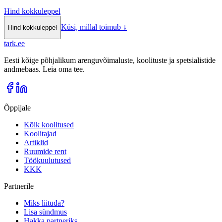
Hind kokkuleppel
Küsi, millal toimub
↓
Hind kokkuleppel
tark
.
ee
Eesti kõige põhjalikum arenguvõimaluste, koolituste ja spetsialistide
andmebaas. Leia oma tee.
Õppijale
Kõik koolitused
Koolitajad
Artiklid
Ruumide rent
Töökuulutused
KKK
Partnerile
Miks liituda?
Lisa sündmus
Hakka partneriks