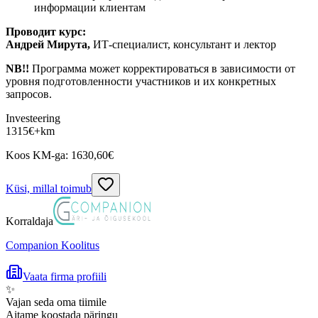
информации клиентам
Проводит курс:
Андрей Мирута,
ИТ-специалист, консультант и лектор
NB!!
Программа может корректироваться в зависимости от
уровня подготовленности участников и их конкретных
запросов.
Investeering
1315
€
+km
Koos KM-ga:
1630,60
€
Küsi, millal toimub
Korraldaja
Companion Koolitus
Vaata firma profiili
✨
Vajan seda oma tiimile
Aitame koostada päringu