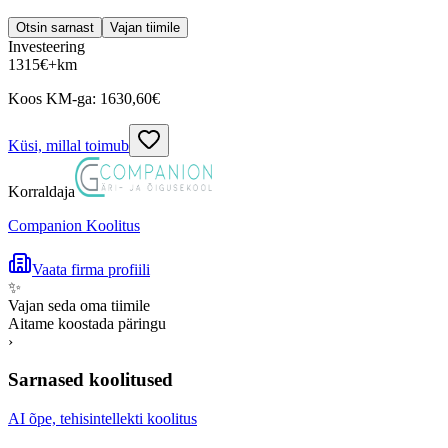
Otsin sarnast
Vajan tiimile
Investeering
1315
€
+km
Koos KM-ga:
1630,60
€
Küsi, millal toimub
Korraldaja
Companion Koolitus
Vaata firma profiili
✨
Vajan seda oma tiimile
Aitame koostada päringu
›
Sarnased koolitused
AI õpe, tehisintellekti koolitus