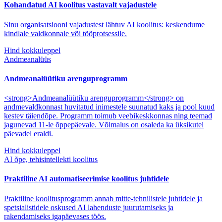
Kohandatud AI koolitus vastavalt vajadustele
Sinu organisatsiooni vajadustest lähtuv AI koolitus: keskendume
kindlale valdkonnale või tööprotsessile.
Hind kokkuleppel
Andmeanalüüs
Andmeanalüütiku arenguprogramm
<strong>Andmeanalüütiku arenguprogramm</strong> on
andmevaldkonnast huvitatud inimestele suunatud kaks ja pool kuud
kestev täiendõpe. Programm toimub veebikeskkonnas ning teemad
jagunevad 11-le õppepäevale. Võimalus on osaleda ka üksikutel
päevadel eraldi.
Hind kokkuleppel
AI õpe, tehisintellekti koolitus
Praktiline AI automatiseerimise koolitus juhtidele
Praktiline koolitusprogramm annab mitte-tehnilistele juhtidele ja
spetsialistidele oskused AI lahenduste juurutamiseks ja
rakendamiseks igapäevases töös.