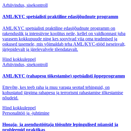
Arhiivindus, sisekontroll
AML/KYC spetsialisti praktiline edasijõudnute programm
AML/KYC spetsialisti praktiline edasijõudnute programm on
rakenduslik ja intensiivne koolitus neile, kellel on valdkonnast juba
varasem kokkupuude ning kes soovivad viia oma teadmised ja
oskused tasemele, mis võimaldab teha AML/KYC-tööd iseseisvalt,
järjepidevalt ja järelevalvele tõendatavalt.
Hind kokkuleppel
Arhiivindus, sisekontroll
AML/KYC (rahapesu tõkestamise) spetsialisti õppeprogramm
Ettevõte, kes teeb raha ja muu varaga seotud tehinguid, on
kohustatud järgima rahapesu ja terrorismi rahastamise tõkestamise
nõudeid.
Hind kokkuleppel
Personalitöö ja -juhtimine
Hooaja- ja asendustöötaja töösuhte lepingulised nüansid ja
probleemid praktikas