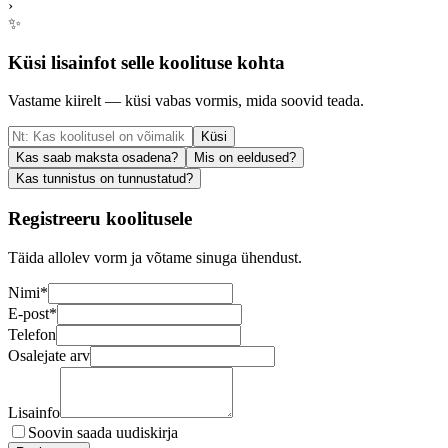
›
✨
Küsi lisainfot selle koolituse kohta
Vastame kiirelt — küsi vabas vormis, mida soovid teada.
Küsi
Kas saab maksta osadena?
Mis on eeldused?
Kas tunnistus on tunnustatud?
Registreeru koolitusele
Täida allolev vorm ja võtame sinuga ühendust.
Nimi
*
E-post
*
Telefon
Osalejate arv
Lisainfo
Soovin saada uudiskirja