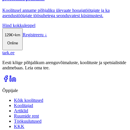
Koolitusel anname põhjaliku ülevaate hooajatöötajate ja ka
asendustöötajate töösuhetega seonduvatest küsimustest.
Hind kokkuleppel
Registreeru
↓
129
€
+km
Online
tark
.
ee
Eesti kõige põhjalikum arenguvõimaluste, koolituste ja spetsialistide
andmebaas. Leia oma tee.
Õppijale
Kõik koolitused
Koolitajad
Artiklid
Ruumide rent
Töökuulutused
KKK