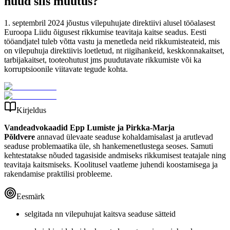
nüüd siis muutus?
1. septembril 2024 jõustus vilepuhujate direktiivi alusel tööalasest
Euroopa Liidu õigusest rikkumise teavitaja kaitse seadus. Eesti
tööandjatel tuleb võtta vastu ja menetleda neid rikkumisteateid, mis
on vilepuhuja direktiivis loetletud, nt riigihankeid, keskkonnakaitset,
tarbijakaitset, tooteohutust jms puudutavate rikkumiste või ka
korruptsioonile viitavate tegude kohta.
Kirjeldus
Vandeadvokaadid Epp Lumiste ja Pirkka-Marja
Põldvere
annavad ülevaate seaduse kohaldamisalast ja arutlevad
seaduse problemaatika üle, sh hankemenetlustega seoses. Samuti
kehtestatakse nõuded tagasiside andmiseks rikkumisest teatajale ning
teavitaja kaitsmiseks. Koolitusel vaatleme juhendi koostamisega ja
rakendamise praktilisi probleeme.
Eesmärk
selgitada nn vilepuhujat kaitsva seaduse sätteid