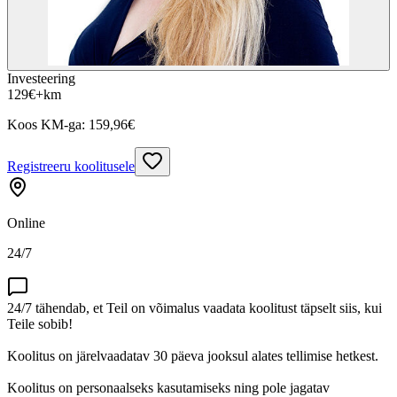
Investeering
129
€
+km
Koos KM-ga:
159,96
€
Registreeru koolitusele
Online
24/7
24/7 tähendab, et Teil on võimalus vaadata koolitust täpselt siis, kui
Teile sobib!
Koolitus on järelvaadatav 30 päeva jooksul alates tellimise hetkest.
Koolitus on personaalseks kasutamiseks ning pole jagatav