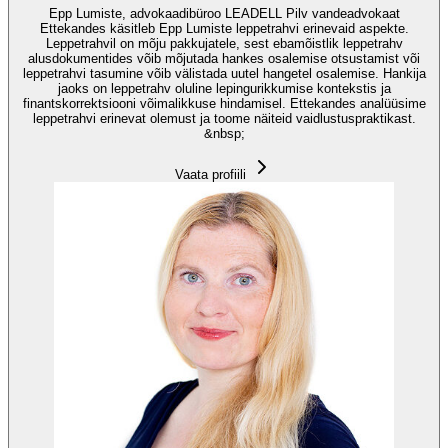
Epp Lumiste, advokaadibüroo LEADELL Pilv vandeadvokaat
Ettekandes käsitleb Epp Lumiste leppetrahvi erinevaid aspekte.
Leppetrahvil on mõju pakkujatele, sest ebamõistlik leppetrahv
alusdokumentides võib mõjutada hankes osalemise otsustamist või
leppetrahvi tasumine võib välistada uutel hangetel osalemise. Hankija
jaoks on leppetrahv oluline lepingurikkumise kontekstis ja
finantskorrektsiooni võimalikkuse hindamisel. Ettekandes analüüsime
leppetrahvi erinevat olemust ja toome näiteid vaidlustuspraktikast.
&nbsp;
Vaata profiili