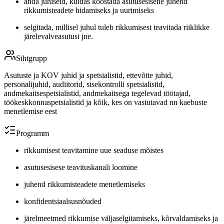
anda juhiseid, kuidas koostada asutusesisene juhend
rikkumisteadete hidamiseks ja uurimiseks
selgitada, millisel juhul tuleb rikkumisest teavitada riiklikke
järelevalveasutusi jne.
Sihtgrupp
Asutuste ja KOV juhid ja spetsialistid, ettevõtte juhid,
personalijuhid, audiitorid, sisekontrolli spetsialistid,
andmekaitsespetsialistid, andmekaitsega tegelevad töötajad,
töökeskkonnaspetsialistid ja kõik, kes on vastutavad nn kaebuste
menetlemise eest
Programm
rikkumisest teavitamine uue seaduse mõistes
asutusesisese teavituskanali loomine
juhend rikkumisteadete menetlemiseks
konfidentsiaalsusnõuded
järelmeetmed rikkumise väljaselgitamiseks, kõrvaldamiseks ja