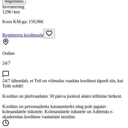
Registreeru
Investeering
129
€
+km
Koos KM-ga:
159,96
€
Registreeru koolitusele
Online
24/7
24/7 tähendab, et Teil on võimalus vaadata koolitust täpselt siis, kui
Teile sobib!
Koolitus on järelvaadatav 30 päeva jooksul alates tellimise hetkest.
Koolitus on personaalseks kasutamiseks ning pole jagatav
kolmandatele isikutele. Kolmandatele isikutele on Addenda e-
akadeemias koolituse vaatamine tasuline.