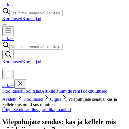
tark
.
ee
Koolitused
Koolitajad
tark
.
ee
Koolitused
Koolitajad
tark
.
ee
Koolitused
Koolitajad
Artiklid
Ruumide rent
Töökuulutused
Avaleht
Koolitused
Õigus
Vilepuhujate seadus: kas ja
kellele mis nüüd siis muutus?
Õigus
Seadusandlus, juriidika, hanked
Vilepuhujate seadus: kas ja kellele mis