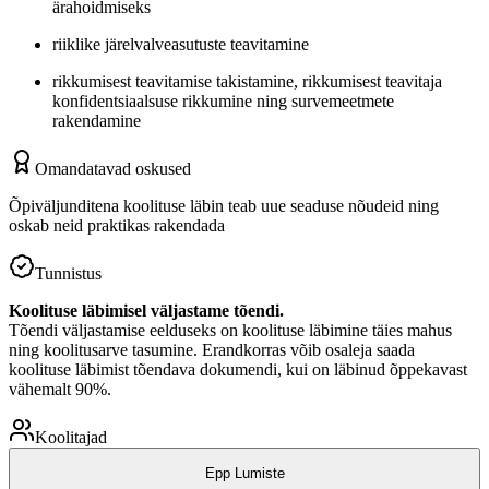
ärahoidmiseks
riiklike järelvalveasutuste teavitamine
rikkumisest teavitamise takistamine, rikkumisest teavitaja
konfidentsiaalsuse rikkumine ning survemeetmete
rakendamine
Omandatavad oskused
Õpiväljunditena koolituse läbin teab uue seaduse nõudeid ning
oskab neid praktikas rakendada
Tunnistus
Koolituse läbimisel väljastame tõendi.
Tõendi väljastamise eelduseks on koolituse läbimine täies mahus
ning koolitusarve tasumine. Erandkorras võib osaleja saada
koolituse läbimist tõendava dokumendi, kui on läbinud õppekavast
vähemalt 90%.
Koolitajad
Epp Lumiste