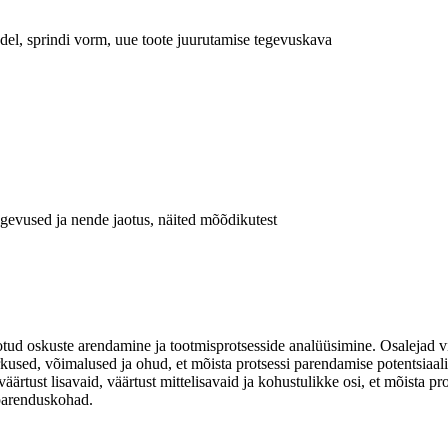
del, sprindi vorm, uue toote juurutamise tegevuskava
egevused ja nende jaotus, näited mõõdikutest
otud oskuste arendamine ja tootmisprotsesside analüüsimine. Osalejad vi
used, võimalused ja ohud, et mõista protsessi parendamise potentsiaali
ärtust lisavaid, väärtust mittelisavaid ja kohustulikke osi, et mõista pr
 parenduskohad.