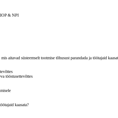
 SIOP & NPI
, mis aitavad süsteemselt tootmise tõhusust parandada ja töötajaid kaasat
tevõttes
va tööstusettevõttes
imisele
töötajaid kaasata?