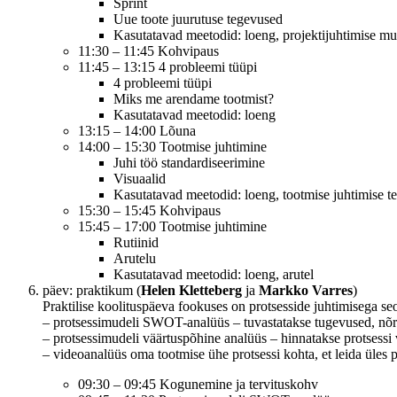
Sprint
Uue toote juurutuse tegevused
Kasutatavad meetodid: loeng, projektijuhtimise mu
11:30 – 11:45 Kohvipaus
11:45 – 13:15 4 probleemi tüüpi
4 probleemi tüüpi
Miks me arendame tootmist?
Kasutatavad meetodid: loeng
13:15 – 14:00 Lõuna
14:00 – 15:30 Tootmise juhtimine
Juhi töö standardiseerimine
Visuaalid
Kasutatavad meetodid: loeng, tootmise juhtimise t
15:30 – 15:45 Kohvipaus
15:45 – 17:00 Tootmise juhtimine
Rutiinid
Arutelu
Kasutatavad meetodid: loeng, arutel
päev: praktikum (
Helen Kletteberg
ja
Markko Varres
)
Praktilise koolituspäeva fookuses on protsesside juhtimisega se
– protsessimudeli SWOT-analüüs – tuvastatakse tugevused, nõrk
– protsessimudeli väärtuspõhine analüüs – hinnatakse protsessi vä
– videoanalüüs oma tootmise ühe protsessi kohta, et leida üles
09:30 – 09:45 Kogunemine ja tervituskohv