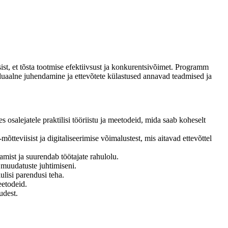
sist, et tõsta tootmise efektiivsust ja konkurentsivõimet. Programm
iduaalne juhendamine ja ettevõtete külastused annavad teadmised ja
 osalejatele praktilisi tööriistu ja meetodeid, mida saab koheselt
tteviisist ja digitaliseerimise võimalustest, mis aitavad ettevõttel
mist ja suurendab töötajate rahulolu.
a muudatuste juhtimiseni.
ulisi parendusi teha.
eetodeid.
udest.