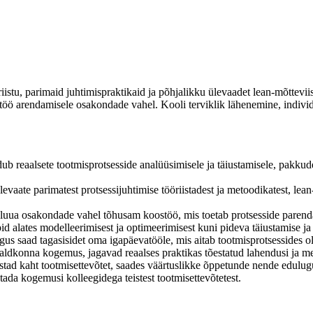
riistu, parimaid juhtimispraktikaid ja põhjalikku ülevaadet lean-mõttevii
ostöö arendamisele osakondade vahel. Kooli terviklik lähenemine, indiv
ub reaalsete tootmisprotsesside analüüsimisele ja täiustamisele, pakkudes
ate parimatest protsessijuhtimise tööriistadest ja metoodikatest, lean-mõ
luua osakondade vahel tõhusam koostöö, mis toetab protsesside parenda
pid alates modelleerimisest ja optimeerimisest kuni pideva täiustamise j
igus saad tagasisidet oma igapäevatööle, mis aitab tootmisprotsessides ol
valdkonna kogemus, jagavad reaalses praktikas tõestatud lahendusi ja m
stad kaht tootmisettevõtet, saades väärtuslikke õppetunde nende edulug
da kogemusi kolleegidega teistest tootmisettevõtetest.