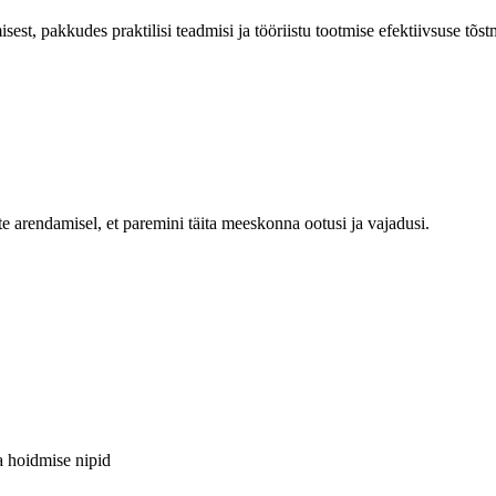
imisest, pakkudes praktilisi teadmisi ja tööriistu tootmise efektiivsuse 
te arendamisel, et paremini täita meeskonna ootusi ja vajadusi.
a hoidmise nipid