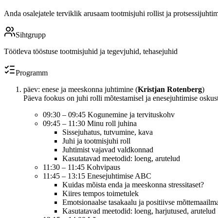
Anda osalejatele terviklik arusaam tootmisjuhi rollist ja protsessijuht
Sihtgrupp
Töötleva tööstuse tootmisjuhid ja tegevjuhid, tehasejuhid
Programm
päev: enese ja meeskonna juhtimine (
Kristjan Rotenberg
)
Päeva fookus on juhi rolli mõtestamisel ja enesejuhtimise oskus
09:30 – 09:45 Kogunemine ja tervituskohv
09:45 – 11:30 Minu roll juhina
Sissejuhatus, tutvumine, kava
Juhi ja tootmisjuhi roll
Juhtimist vajavad valdkonnad
Kasutatavad meetodid: loeng, arutelud
11:30 – 11:45 Kohvipaus
11:45 – 13:15 Enesejuhtimise ABC
Kuidas mõista enda ja meeskonna stressitaset?
Kiires tempos toimetulek
Emotsionaalse tasakaalu ja positiivse mõttemaailm
Kasutatavad meetodid: loeng, harjutused, arutelud