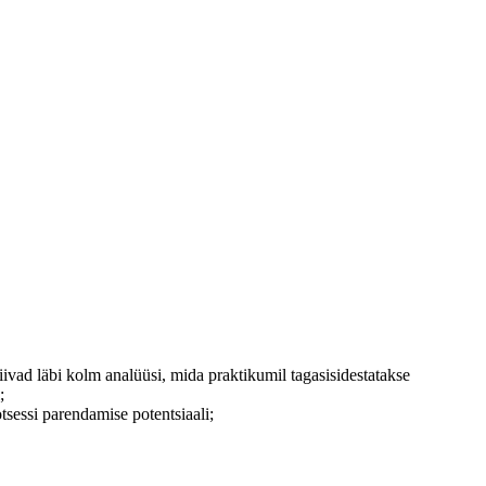
ivad läbi kolm analüüsi, mida praktikumil tagasisidestatakse
;
otsessi parendamise potentsiaali;