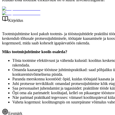
Kirjeldus
Tootmisjuhtimise kool pakub tootmis- ja tööstusjuhtidele praktilisi töö
keskendub tõhusale protsessijuhtimisele, töötajate kaasamisele ja ko
kogemused, mida saab koheselt igapäevatöös rakenda.
Miks tootmisjuhtimise koolis osaleda?
Tõsta tootmise efektiivsust ja vähenda kulusid: koolitus keskend
rakendada.
Omanda kaasaegse tööstuse juhtimispraktikad: saad põhjaliku üleva
konkurentsivõimelisena püsida.
Paranda meeskonna koostööd: õpid, kuidas töötajaid kaasata ja 
Juhi protsesse terviklikult: omandad protsessijuhtimise kõik eta
Saa personaalset juhendamist ja tagasisidet: praktiliste tööde kä
Õpi oma ala parimatelt: koolitajad, kellel on pikaaegne tööstus
Näe parimad praktikaid tegevuses: viimasel koolituspäeval küla
Vaheta kogemusi: koolitusgrupis on suurepärane võimalus vaheta
Eesmärk