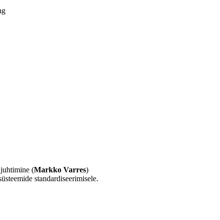
ng
 juhtimine (
Markko Varres
)
süsteemide standardiseerimisele.