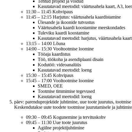
Tehtud projekt ja võidud
Kasutatavad meetodid: väärtusahela kaart, A3, loe
11:30 – 11:45 Kohvipaus
11:45 – 12:15 Harjutus: väärtusahela kaardistamine
Ülesande ja ikoonide tutvustus
Väärtusahela kaardi koostamine meeskondades
Tuleviku kaardi koostamine
Kasutatavad meetodid: harjutus, väärtusahela kaart
13:15 – 14:00 Lõuna
14:00 – 15:30 Vooltootmise loomine
Tööaja kaardistus
Töö, töökoha ja asendiplaani disain
Kodutöö: videoanalüüs
Kasutatavad meetodid: loeng
15:30 – 15:45 Kohvipaus
15:45 – 17:00 Vooltootmise loomine
SMED, OEE
Tootmise timmimise tegevused
Kasutatavad meetodid: loeng
päev: parenduprojektide juhtimine, uue toote juurutus, tootmise
Keskendutakse uute toodete tootmisse juurutamisele ja juhtimis
09:30 – 09:45 Kogunemine ja tervituskohv
09:45 – 11:30 Uue toote juurutus
Agiilne projektijuhtimine