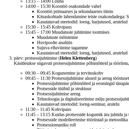
13:15 – 14:00 Lõuna
14:00 – 15:30 Koostöö osakondade vahel
Koostöö primaarses ja sekundaarses tiimis
Kitsaskohtade lahendamine teiste osakondadega:
Kasutatavad meetodid: loeng, harjutused, arutelud
15:30 – 15:45 Kohvipaus
15:45 – 17:00 Muudatuste juhtimine tootmises
Muudatuste mõistmine
Huvipoolte analüüs
Sujuva elluviimise tagamine
Kasutatavad meetodid: loeng, harjutused, arutelud
päev: protsessijuhtimine (
Helen Klettenberg
)
Käsitletakse sügavuti protsessijuhtimise põhimõtteid ja tööriistu
09:30 – 09:45 Kogunemine ja tervituskohv
09:45 – 11:30 Protsessijuhtimise alused ja areng tööstuset
Protsessijuhtimise põhimõtted ja eesmärgid tänapäe
Protsesside tüübid ja struktuur
Protsessijuhtimise areng
Tehnoloogia ja digitaliseerimise mõju protsessijuht
Kasutatavad meetodid: loeng-seminar, arutelu
11:30 – 11:45 Kohvipaus
11:45 – 13:15 Kuidas protsesside kogumik ära juhtida ja 
Protsesside modelleerimise tööriistad ja metoodika
Protsessiomaniku roll