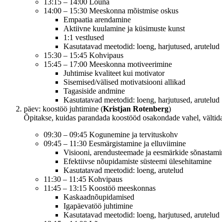
13:15 – 14:00 Lõuna
14:00 – 15:30 Meeskonna mõistmise oskus
Empaatia arendamine
Aktiivne kuulamine ja küsimuste kunst
1:1 vestlused
Kasutatavad meetodid: loeng, harjutused, arutelud
15:30 – 15:45 Kohvipaus
15:45 – 17:00 Meeskonna motiveerimine
Juhtimise kvaliteet kui motivator
Sisemised/välised motivatsiooni allikad
Tagasiside andmine
Kasutatavad meetodid: loeng, harjutused, arutelud
päev: koostöö juhtimine (
Kristjan Rotenberg
)
Õpitakse, kuidas parandada koostööd osakondade vahel, vältida 
09:30 – 09:45 Kogunemine ja tervituskohv
09:45 – 11:30 Eesmärgistamine ja elluviimine
Visiooni, arendusteemade ja eesmärkide sõnastami
Efektiivse nõupidamiste süsteemi ülesehitamine
Kasutatavad meetodid: loeng, arutelud
11:30 – 11:45 Kohvipaus
11:45 – 13:15 Koostöö meeskonnas
Kaskaadnõupidamised
Igapäevatöö juhtimine
Kasutatavad meetodid: loeng, harjutused, arutelud