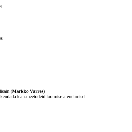
el
es
e
isain (
Markko Varres
)
 rakendada lean-meetodeid tootmise arendamisel.