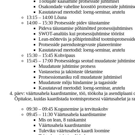
Töötajate kaasamine protsesside juhtimisel
Osakondade vaheline koostöö protsesside juhtimis
Kasutatavad meetodid: loeng-seminar, arutelu
13:15 – 14:00 Lõuna
14:00 – 15:30 Protsesside pidev täiustamine
Pideva täiustamise põhimõtted protsessijuhtimises
SWOT-analüüs kui protsessijuhtimise tööriist
Lean-mõtteviis ja põhiprintsiibid tootmisprotsessid
Protsesside parendustegevuste planeerimine
Kasutatavad meetodid: loeng-seminar, arutelu
15:30 – 15:45 Kohvipaus
15:45 – 17:00 Protsessidega seotud muudatuste juhtimin
Muudatuste juhtimise protsess
Vastasseisu ja takistuste ületamine
Protsessiomaniku roll muudatuste juhtimisel
Muudatuste mõju hindamine ja tagasiside
Kasutatavad meetodid: loeng-seminar, arutelu
päev: väärtusahela kaardistamine, töö, töökoha ja asendiplaani d
Õpitakse, kuidas kaardistada tootmisprotsessi väärtusahelat ja
09:30 – 09:45 Kogunemine ja tervituskohv
09:45 – 11:30 Väärtusahela kaardistamine
Mis on lean, 8 raiskamist
Väärtusahela kaardistamine
Tuleviku väärtusahela kaardi loomine