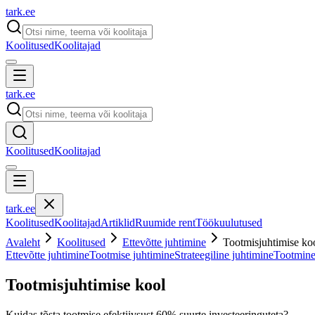
tark
.
ee
Koolitused
Koolitajad
tark
.
ee
Koolitused
Koolitajad
tark
.
ee
Koolitused
Koolitajad
Artiklid
Ruumide rent
Töökuulutused
Avaleht
Koolitused
Ettevõtte juhtimine
Tootmisjuhtimise ko
Ettevõtte juhtimine
Tootmise juhtimine
Strateegiline juhtimine
Tootmine,
Tootmisjuhtimise kool
Kuidas tõsta tootmise efektiivsust 60% suurte investeeringuteta?